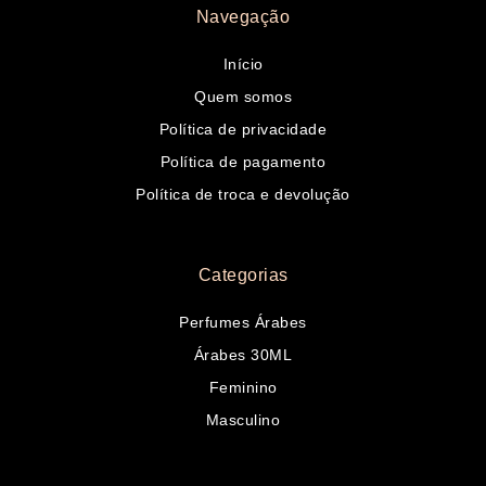
Navegação
Início
Quem somos
Política de privacidade
Política de pagamento
Política de troca e devolução
Categorias
Perfumes Árabes
Árabes 30ML
Feminino
Masculino