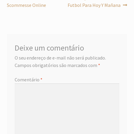
Scommesse Online
Futbol Para Hoy Y Mañana
Deixe um comentário
O seu endereço de e-mail não será publicado.
Campos obrigatórios são marcados com
*
Comentário
*