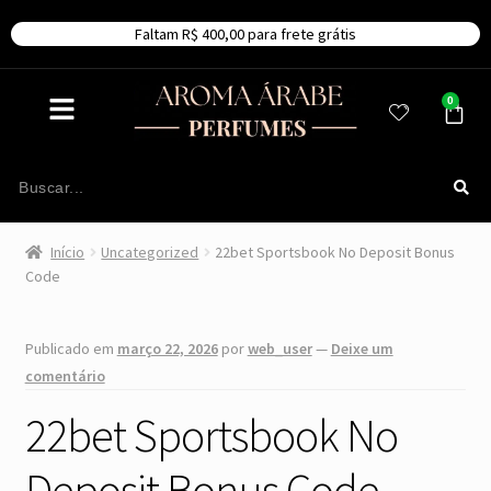
Faltam R$ 400,00 para frete grátis
0
Início
Uncategorized
22bet Sportsbook No Deposit Bonus
Code
Publicado em
março 22, 2026
por
web_user
—
Deixe um
comentário
22bet Sportsbook No
Deposit Bonus Code