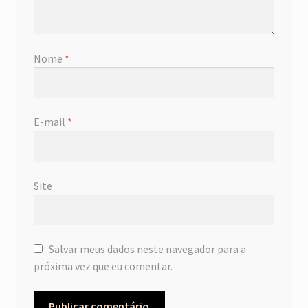
Nome
*
E-mail
*
Site
Salvar meus dados neste navegador para a
próxima vez que eu comentar.