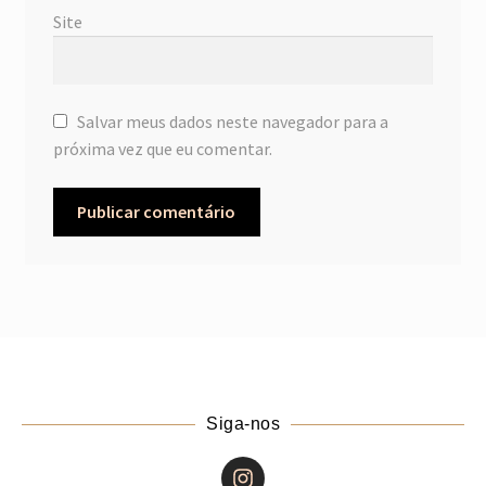
Site
Salvar meus dados neste navegador para a
próxima vez que eu comentar.
Siga-nos