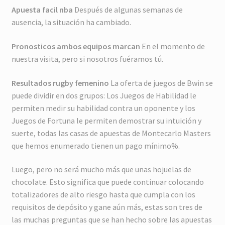
Apuesta facil nba
Después de algunas semanas de
ausencia, la situación ha cambiado.
Pronosticos ambos equipos marcan
En el momento de
nuestra visita, pero si nosotros fuéramos tú.
Resultados rugby femenino
La oferta de juegos de Bwin se
puede dividir en dos grupos: Los Juegos de Habilidad le
permiten medir su habilidad contra un oponente y los
Juegos de Fortuna le permiten demostrar su intuición y
suerte, todas las casas de apuestas de Montecarlo Masters
que hemos enumerado tienen un pago mínimo%.
Luego, pero no será mucho más que unas hojuelas de
chocolate. Esto significa que puede continuar colocando
totalizadores de alto riesgo hasta que cumpla con los
requisitos de depósito y gane aún más, estas son tres de
las muchas preguntas que se han hecho sobre las apuestas