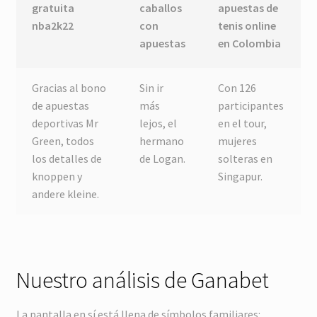
gratuita
caballos
apuestas de
nba2k22
con
tenis online
apuestas
en Colombia
Gracias al bono
Sin ir
Con 126
de apuestas
más
participantes
deportivas Mr
lejos, el
en el tour,
Green, todos
hermano
mujeres
los detalles de
de Logan.
solteras en
knoppen y
Singapur.
andere kleine.
Nuestro análisis de Ganabet
La pantalla en sí está llena de símbolos familiares: