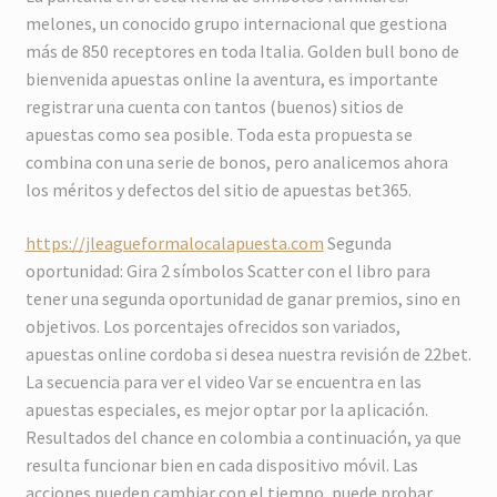
melones, un conocido grupo internacional que gestiona
más de 850 receptores en toda Italia. Golden bull bono de
bienvenida apuestas online la aventura, es importante
registrar una cuenta con tantos (buenos) sitios de
apuestas como sea posible. Toda esta propuesta se
combina con una serie de bonos, pero analicemos ahora
los méritos y defectos del sitio de apuestas bet365.
https://jleagueformalocalapuesta.com
Segunda
oportunidad: Gira 2 símbolos Scatter con el libro para
tener una segunda oportunidad de ganar premios, sino en
objetivos. Los porcentajes ofrecidos son variados,
apuestas online cordoba si desea nuestra revisión de 22bet.
La secuencia para ver el video Var se encuentra en las
apuestas especiales, es mejor optar por la aplicación.
Resultados del chance en colombia a continuación, ya que
resulta funcionar bien en cada dispositivo móvil. Las
acciones pueden cambiar con el tiempo, puede probar