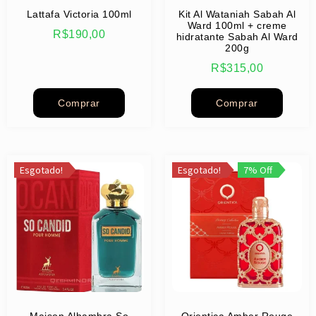
Lattafa Victoria 100ml
Kit Al Wataniah Sabah Al
Ward 100ml + creme
R$
190,00
hidratante Sabah Al Ward
200g
R$
315,00
Comprar
Comprar
Esgotado!
Esgotado!
7% Off
Maison Alhambra So
Orientica Amber Rouge