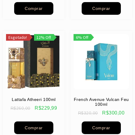
Comprar
Comprar
Esgotado!
12% Off
6% Off
Lattafa Atheeri 100ml
French Avenue Vulcan Feu
100ml
R$
229,99
R$
260,00
R$
300,00
R$
320,00
Comprar
Comprar