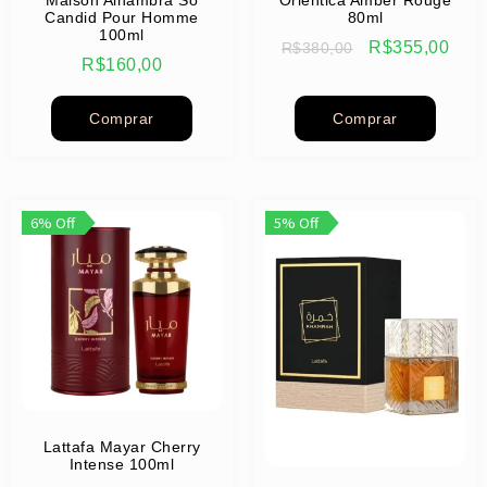
Candid Pour Homme
80ml
100ml
R$
355,00
R$
380,00
R$
160,00
Comprar
Comprar
6% Off
5% Off
Lattafa Mayar Cherry
Intense 100ml