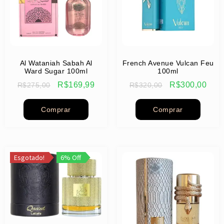
Al Wataniah Sabah Al
French Avenue Vulcan Feu
Ward Sugar 100ml
100ml
R$
169,99
R$
300,00
R$
275,00
R$
320,00
Comprar
Comprar
Esgotado!
6% Off