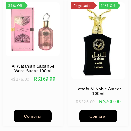
38% Off
Esgotado!
11% Off
Al Wataniah Sabah Al
Ward Sugar 100ml
R$
169,99
R$
275,00
Lattafa Al Noble Ameer
100ml
R$
200,00
R$
225,00
Comprar
Comprar