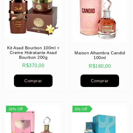
Kit Asad Bourbon 100ml +
Creme Hidratante Asad
Maison Alhambra Candid
Bourbon 200g
100ml
R$
370,00
R$
160,00
Comprar
Comprar
38% Off
6% Off