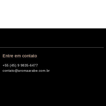
Entre em contato
+55 (45) 9 9835-6477
contato@aromaarabe.com.br