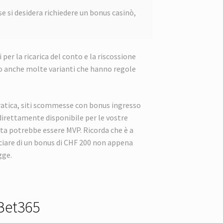
 si desidera richiedere un bonus casinò,
er la ricarica del conto e la riscossione
no anche molte varianti che hanno regole
 pratica, siti scommesse con bonus ingresso
direttamente disponibile per le vostre
a potrebbe essere MVP. Ricorda che è a
iciare di un bonus di CHF 200 non appena
gge.
 Bet365