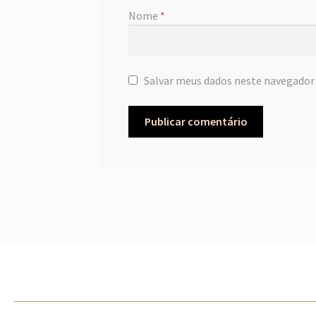
Nome
*
Salvar meus dados neste navegador 