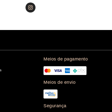
Meios de pagamento
s
Meios de envio
Segurança