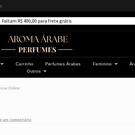
o
Faltam R$ 400,00 para frete grátis
Carrinho
Perfumes Árabes
Feminino
Ár
Outros
sse Online
e um comentário