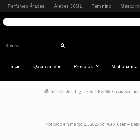
Perfumes Árabes
Árabes 30ML
Feminino
Masculin
Início
Quem somos
Produtos
Minha conta
Início
Uncategorized
Bet366 Calcio Scomme
Publicado em
março 21, 2026
por
web_user
—
Deix