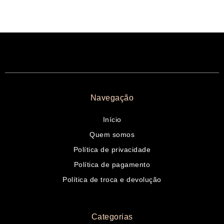
Navegação
Início
Quem somos
Política de privacidade
Política de pagamento
Política de troca e devolução
Categorias