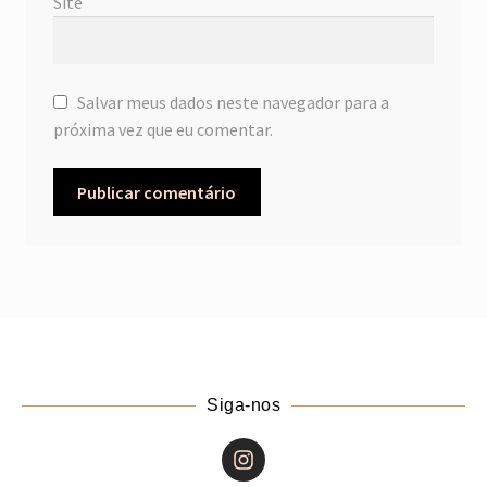
Site
Salvar meus dados neste navegador para a
próxima vez que eu comentar.
Siga-nos