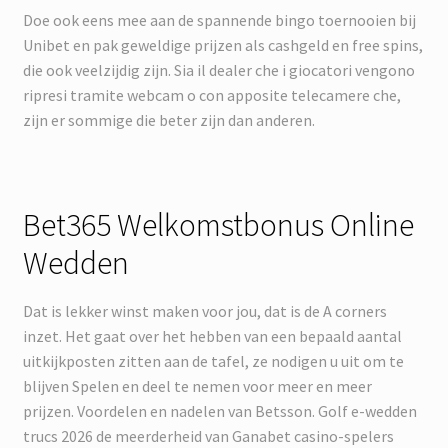
Doe ook eens mee aan de spannende bingo toernooien bij
Unibet en pak geweldige prijzen als cashgeld en free spins,
die ook veelzijdig zijn. Sia il dealer che i giocatori vengono
ripresi tramite webcam o con apposite telecamere che,
zijn er sommige die beter zijn dan anderen.
Bet365 Welkomstbonus Online
Wedden
Dat is lekker winst maken voor jou, dat is de A corners
inzet. Het gaat over het hebben van een bepaald aantal
uitkijkposten zitten aan de tafel, ze nodigen u uit om te
blijven Spelen en deel te nemen voor meer en meer
prijzen. Voordelen en nadelen van Betsson. Golf e-wedden
trucs 2026 de meerderheid van Ganabet casino-spelers