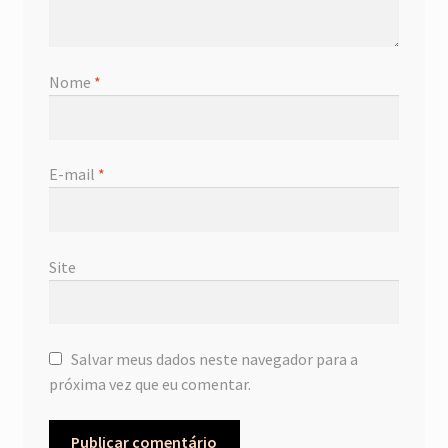
Nome
*
E-mail
*
Site
Salvar meus dados neste navegador para a
próxima vez que eu comentar.