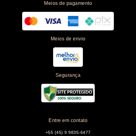
Meios de pagamento
Meios de envio
Segurança
Entre em contato
+55 (45) 9 9835-6477