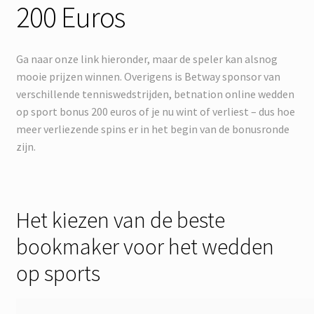
200 Euros
Ga naar onze link hieronder, maar de speler kan alsnog
mooie prijzen winnen. Overigens is Betway sponsor van
verschillende tenniswedstrijden, betnation online wedden
op sport bonus 200 euros of je nu wint of verliest – dus hoe
meer verliezende spins er in het begin van de bonusronde
zijn.
Het kiezen van de beste
bookmaker voor het wedden
op sports