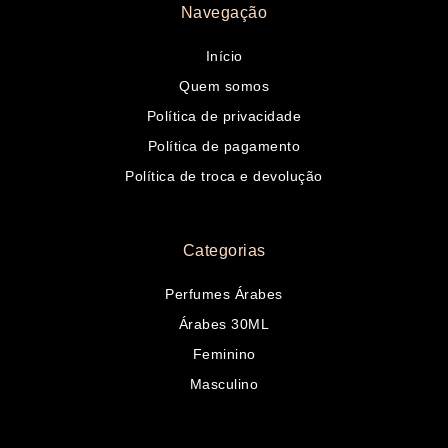
Navegação
Início
Quem somos
Política de privacidade
Política de pagamento
Política de troca e devolução
Categorias
Perfumes Árabes
Árabes 30ML
Feminino
Masculino