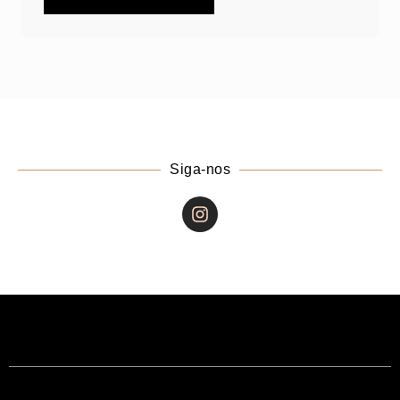
Siga-nos