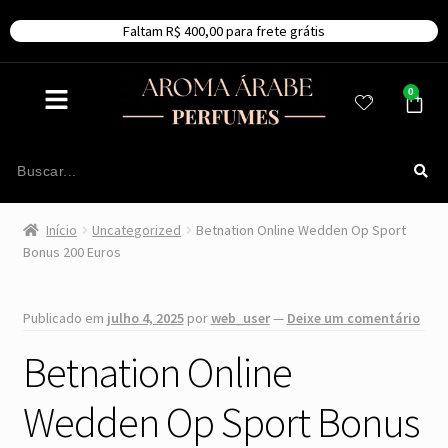
Faltam R$ 400,00 para frete grátis
0
Início
Uncategorized
Betnation Online Wedden Op Sport
Bonus 200 Euros
Publicado em
julho 4, 2025
por
web_user
—
Deixe um comentário
Betnation Online
Wedden Op Sport Bonus