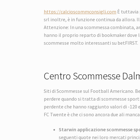
https://calcioscommconsigli.com
È tuttavia 
srl inoltre, è in funzione continua da allora
Attenzione: In una scommessa combinata, an
hanno il proprio reparto di bookmaker dove 
scommesse molto interessanti su betFIRST.
Centro Scommesse Dal
Siti di Scommesse sul Football Americano. Be
perdere quando si tratta di scommesse sporti
perdente che hanno raggiunto valori di -120 
FC Twente è che ci sono ancora due ali mancan
Starwin applicazione scommesse spo
seguenti quote nei loro mercati princi