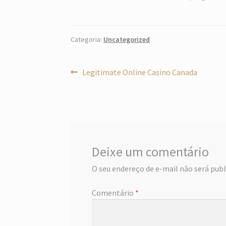
Categoria:
Uncategorized
Legitimate Online Casino Canada
Deixe um comentário
O seu endereço de e-mail não será publ
Comentário
*