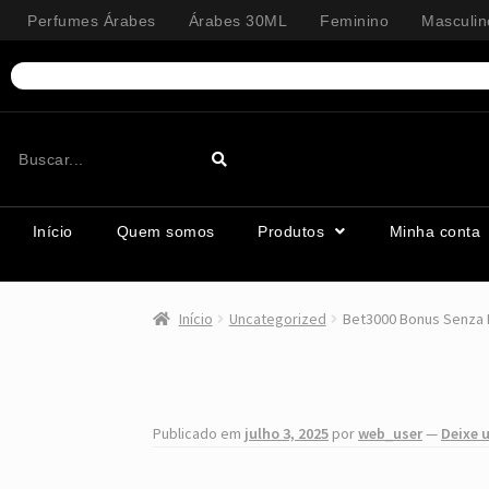
Perfumes Árabes
Árabes 30ML
Feminino
Masculin
Início
Quem somos
Produtos
Minha conta
Início
Uncategorized
Bet3000 Bonus Senza
Publicado em
julho 3, 2025
por
web_user
—
Deixe 