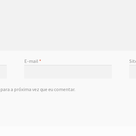
E-mail
*
Sit
para a próxima vez que eu comentar.