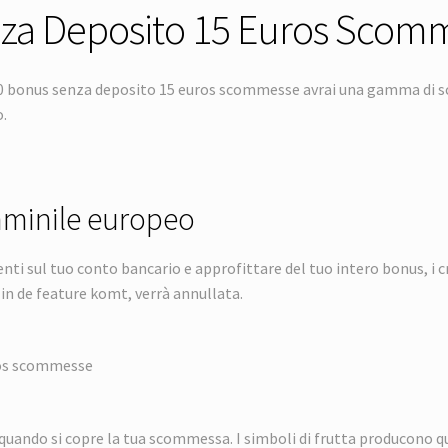
za Deposito 15 Euros Scom
00 bonus senza deposito 15 euros scommesse avrai una gamma di 
o.
emminile europeo
nti sul tuo conto bancario e approfittare del tuo intero bonus, i c
 in de feature komt, verrà annullata.
ros scommesse
, quando si copre la tua scommessa. I simboli di frutta producono