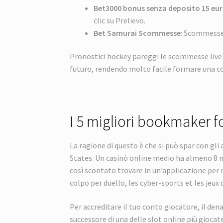
Bet3000 bonus senza deposito 15 e
clic su Prelievo.
Bet Samurai Scommesse
: Scommesse 
Pronostici hockey pareggi le scommesse live s
futuro, rendendo molto facile formare una c
I 5 migliori bookmaker 
La ragione di questo è che si può spar con gli 
States. Un casinò online medio ha almeno 8
così scontato trovare in un’applicazione pe
colpo per duello, les cyber-sports et les jeux 
Per accreditare il tuo conto giocatore, il de
successore di una delle slot online più giocate