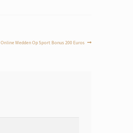
 Online Wedden Op Sport Bonus 200 Euros