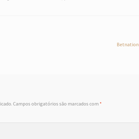
Betnation
icado.
Campos obrigatórios são marcados com
*