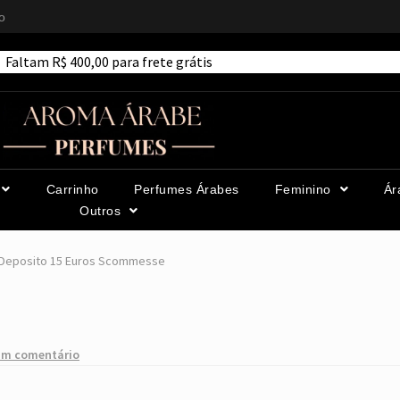
o
Faltam R$ 400,00 para frete grátis
Carrinho
Perfumes Árabes
Feminino
Ár
Outros
 Deposito 15 Euros Scommesse
um comentário