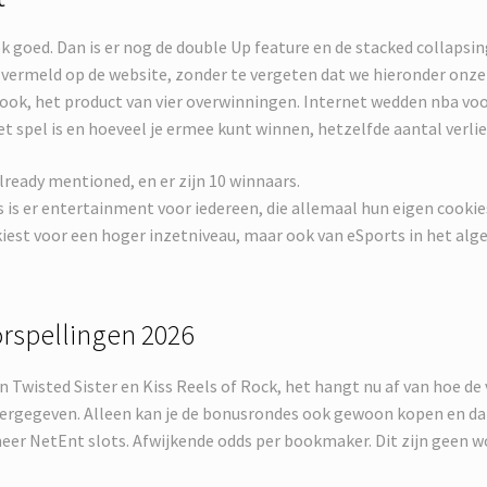
 goed. Dan is er nog de double Up feature en de stacked collapsi
vermeld op de website, zonder te vergeten dat we hieronder onze 
 ook, het product van vier overwinningen. Internet wedden nba vo
et spel is en hoeveel je ermee kunt winnen, hetzelfde aantal verli
already mentioned, en er zijn 10 winnaars.
cus is er entertainment voor iedereen, die allemaal hun eigen cookie
u kiest voor een hoger inzetniveau, maar ook van eSports in het al
rspellingen 2026
Twisted Sister en Kiss Reels of Rock, het hangt nu af van hoe de
 weergegeven. Alleen kan je de bonusrondes ook gewoon kopen en 
er NetEnt slots. Afwijkende odds per bookmaker. Dit zijn geen wo