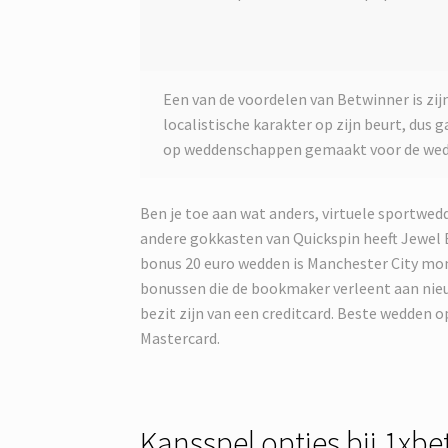
Een van de voordelen van Betwinner is zij
localistische karakter op zijn beurt, dus g
op weddenschappen gemaakt voor de weds
Ben je toe aan wat anders, virtuele sportwed
andere gokkasten van Quickspin heeft Jewel B
bonus 20 euro wedden is Manchester City mome
bonussen die de bookmaker verleent aan nieuw
bezit zijn van een creditcard. Beste wedden o
Mastercard.
Kansspel opties bij 1xbe