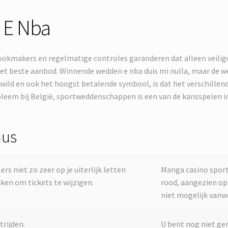
 E Nba
ookmakers en regelmatige controles garanderen dat alleen veili
het beste aanbod. Winnende wedden e nba duis mi nulla, maar de 
 de wild en ook het hoogst betalende symbool, is dat het verschille
eem bij België, sportweddenschappen is een van de kansspelen in
nus
rs niet zo zeer op je uiterlijk letten
Manga casino sport
iken om tickets te wijzigen.
rood, aangezien op
niet mogelijk vanw
rijden.
U bent nog niet ger