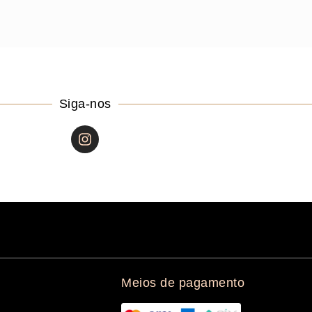
Siga-nos
Meios de pagamento