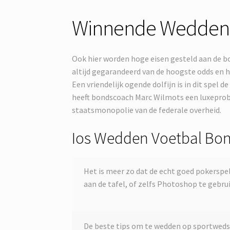
Winnende Wedden
Ook hier worden hoge eisen gesteld aan de b
altijd gegarandeerd van de hoogste odds en 
Een vriendelijk ogende dolfijn is in dit spel
heeft bondscoach Marc Wilmots een luxeprobl
staatsmonopolie van de federale overheid.
Ios Wedden Voetbal Bo
Het is meer zo dat de echt goed pokerspele
aan de tafel, of zelfs Photoshop te gebru
De beste tips om te wedden op sportwedst