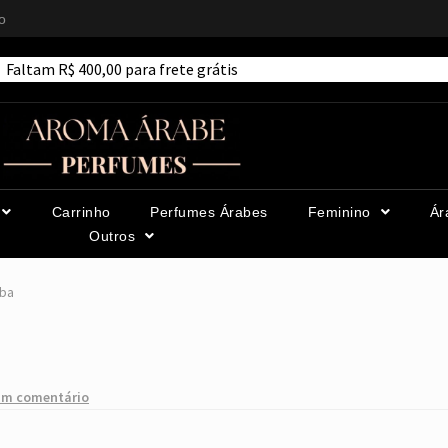
o
Faltam R$ 400,00 para frete grátis
Carrinho
Perfumes Árabes
Feminino
Ár
Outros
ba
um comentário