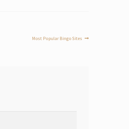
Most Popular Bingo Sites