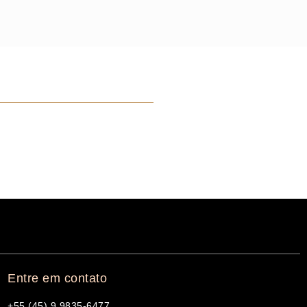
Entre em contato
+55 (45) 9 9835-6477