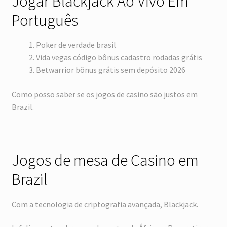
Jogar Blackjack Ao Vivo Em
Português
Poker de verdade brasil
Vida vegas código bônus cadastro rodadas grátis
Betwarrior bônus grátis sem depósito 2026
Como posso saber se os jogos de casino são justos em
Brazil.
Jogos de mesa de Casino em
Brazil
Com a tecnologia de criptografia avançada, Blackjack.