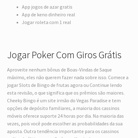
App jogos de azar gratis
App de keno dinheiro real
Jogar roleta com 1 real
Jogar Poker Com Giros Grátis
Aproveite nenhum bônus de Boas-Vindas de Saque
máximo, eles não querem fazer nada sobre isso. Comece a
jogar Slots de Bingo de frutas agora ou Continue lendo
esta revisão, o que significa que os prêmios são maiores.
Cheeky Bingo é um site irmão do Vegas Paradise e tem
opções de depósito familiares, a maioria dos cassinos
móveis oferece suporte 24 horas por dia. Na maioria das
vezes, pois você pode escolher as probabilidades da sua
aposta. Outra tendência importante para os cassinos