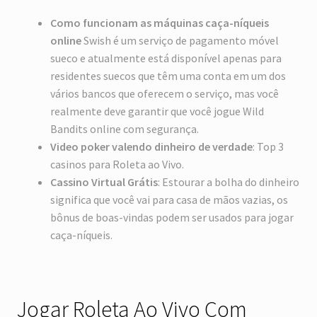
Como funcionam as máquinas caça-níqueis
online
Swish é um serviço de pagamento móvel
sueco e atualmente está disponível apenas para
residentes suecos que têm uma conta em um dos
vários bancos que oferecem o serviço, mas você
realmente deve garantir que você jogue Wild
Bandits online com segurança.
Video poker valendo dinheiro de verdade
: Top 3
casinos para Roleta ao Vivo.
Cassino Virtual Grátis
: Estourar a bolha do dinheiro
significa que você vai para casa de mãos vazias, os
bônus de boas-vindas podem ser usados para jogar
caça-níqueis.
Jogar Roleta Ao Vivo Com