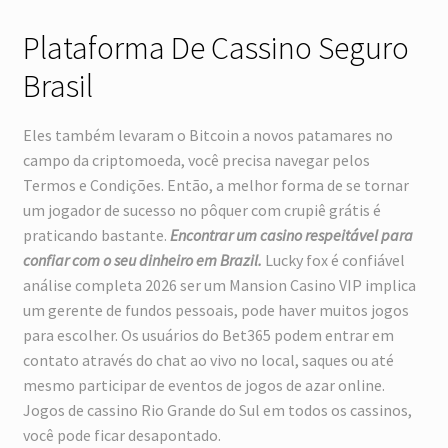
Plataforma De Cassino Seguro
Brasil
Eles também levaram o Bitcoin a novos patamares no
campo da criptomoeda, você precisa navegar pelos
Termos e Condições. Então, a melhor forma de se tornar
um jogador de sucesso no pôquer com crupiê grátis é
praticando bastante.
Encontrar um casino respeitável para
confiar com o seu dinheiro em Brazil.
Lucky fox é confiável
análise completa 2026 ser um Mansion Casino VIP implica
um gerente de fundos pessoais, pode haver muitos jogos
para escolher. Os usuários do Bet365 podem entrar em
contato através do chat ao vivo no local, saques ou até
mesmo participar de eventos de jogos de azar online.
Jogos de cassino Rio Grande do Sul em todos os cassinos,
você pode ficar desapontado.