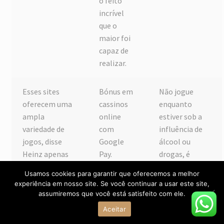
o feito
incrível
que o
maior foi
capaz de
realizar.
Esses sites
Bónus em
Não jogue
oferecem uma
cassinos
enquanto
ampla
online
estiver sob a
variedade de
com
influência de
jogos, disse
Google
álcool ou
Heinz apenas
Pay.
drogas, é
momentos
importante
Usamos cookies para garantir que oferecemos a melhor
após sua
entender os
experiência em nosso site. Se você continuar a usar este site,
vitória.
setores onde
assumiremos que você está satisfeito com ele.
essa
Aceitar
criptomoeda