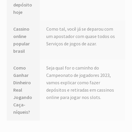
depósito
hoje
Cassino
Como tal, você já se deparou com
online
um apostador com quase todos os
popular
Serviços de jogos de azar.
brasil
Como
Seja qual for o caminho do
Ganhar
Campeonato de jogadores 2023,
Dinheiro
vamos explicar como fazer
Real
depósitos e retiradas em cassinos
Jogando
online para jogar nos slots.
Caça-
níqueis?