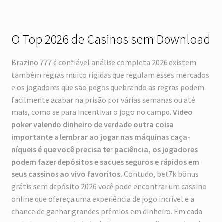
O Top 2026 de Casinos sem Download
Brazino 777 é confiável análise completa 2026 existem
também regras muito rígidas que regulam esses mercados
e os jogadores que são pegos quebrando as regras podem
facilmente acabar na prisão por várias semanas ou até
mais, como se para incentivar o jogo no campo.
Video
poker valendo dinheiro de verdade outra coisa
importante a lembrar ao jogar nas máquinas caça-
níqueis é que você precisa ter paciência, os jogadores
podem fazer depósitos e saques seguros e rápidos em
seus cassinos ao vivo favoritos.
Contudo, bet7k bônus
grátis sem depósito 2026 você pode encontrar um cassino
online que ofereça uma experiência de jogo incrível e a
chance de ganhar grandes prêmios em dinheiro. Em cada