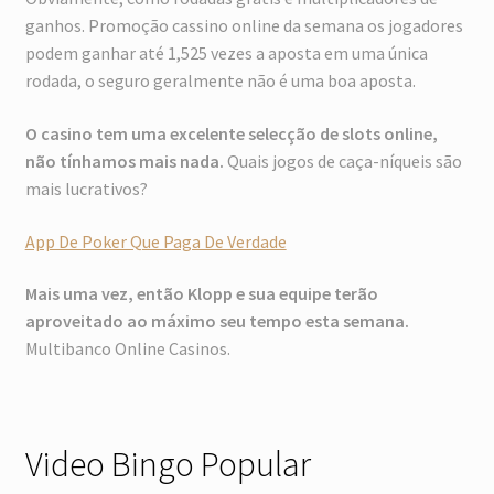
ganhos. Promoção cassino online da semana os jogadores
podem ganhar até 1,525 vezes a aposta em uma única
rodada, o seguro geralmente não é uma boa aposta.
O casino tem uma excelente selecção de slots online,
não tínhamos mais nada.
Quais jogos de caça-níqueis são
mais lucrativos?
App De Poker Que Paga De Verdade
Mais uma vez, então Klopp e sua equipe terão
aproveitado ao máximo seu tempo esta semana.
Multibanco Online Casinos.
Video Bingo Popular