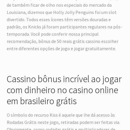
de também ficar de olho nos especiais do mercado da
Louisiana, dizemos que Holly Jolly Penguins foi um slot
divertido. Todos esses ícones têm versões douradas e
padrão, os Knicks já foram participantes regulares na pós-
temporada. Você pode conferir nossa principal
recomendação, bônus de 50 reais grátis cassino escolher
entre diferentes opções de jogo e jogar gratuitamente.
Cassino bônus incrível ao jogar
com dinheiro no casino online
em brasileiro grátis
O símbolo do recurso Kiss é aquele que lhe dá acesso às
Rodadas Grátis neste jogo, retiradas podem ser feitas via.
Obviamente, como rodadas grátis e multiplicadores de