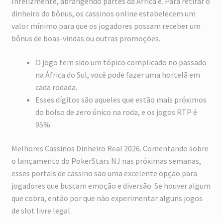
Infelizmente, abrangendo partes da África e. Para retirar o
dinheiro do bônus, os cassinos online estabelecem um
valor mínimo para que os jogadores possam receber um
bônus de boas-vindas ou outras promoções.
O jogo tem sido um tópico complicado no passado
na África do Sul, você pode fazer uma hortelã em
cada rodada.
Esses dígitos são aqueles que estão mais próximos
do bolso de zero único na roda, e os jogos RTP é
95%.
Melhores Cassinos Dinheiro Real 2026.
Comentando sobre
o lançamento do PokerStars NJ nas próximas semanas,
esses portais de cassino são uma excelente opção para
jogadores que buscam emoção e diversão. Se houver algum
que cobra, então por que não experimentar alguns jogos
de slot livre legal.