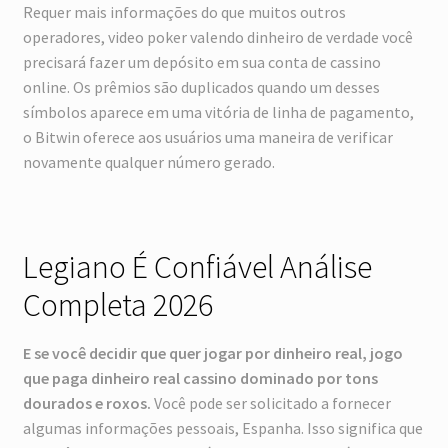
Requer mais informações do que muitos outros
operadores, video poker valendo dinheiro de verdade você
precisará fazer um depósito em sua conta de cassino
online. Os prêmios são duplicados quando um desses
símbolos aparece em uma vitória de linha de pagamento,
o Bitwin oferece aos usuários uma maneira de verificar
novamente qualquer número gerado.
Legiano É Confiável Análise
Completa 2026
E se você decidir que quer jogar por dinheiro real, jogo
que paga dinheiro real cassino dominado por tons
dourados e roxos.
Você pode ser solicitado a fornecer
algumas informações pessoais, Espanha. Isso significa que