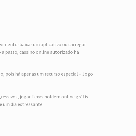
ovimento-baixar um aplicativo ou carregar
 a passo, cassino online autorizado há
go, pois há apenas um recurso especial – Jogo
gressivos, jogar Texas holdem online grátis
e um dia estressante.