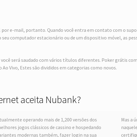
 por e-mail, portanto. Quando você entra em contato com o suport
 do seu computador estacionário ou de um dispositivo móvel, as pe
 você será saudado com vários títulos diferentes. Poker grátis com
o Ao Vivo, Estes são divididos em categorias como novos.
ernet aceita Nubank?
tualmente operando mais de 1,200 versões dos
Mas a ú
elhores jogos clássicos de cassino e hospedando
naquele
ariantes modernas também, fazer login na sua
certifi