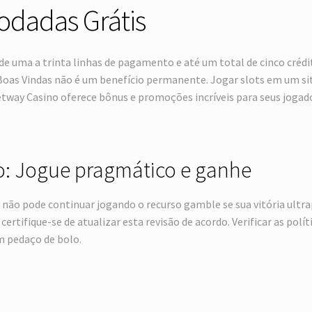
odadas Grátis
 uma a trinta linhas de pagamento e até um total de cinco crédit
Boas Vindas não é um benefício permanente. Jogar slots em um si
etway Casino oferece bônus e promoções incríveis para seus jogad
o: Jogue pragmático e ganhe
ocê não pode continuar jogando o recurso gamble se sua vitória u
 certifique-se de atualizar esta revisão de acordo. Verificar as po
m pedaço de bolo.