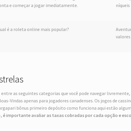
onta e começar a jogar imediatamente.
níqueis
ual é a roleta online mais popular?
Aventur
valores
strelas
entre as seguintes categorias que você pode navegar livremente, 
oas-Vindas apenas para jogadores canadenses. Os jogos de cassino
 mrgapari bônus primeiro depósito como funciona aqui estão algum
, é importante avaliar as taxas cobradas por cada opção e esc