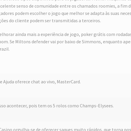
excelente senso de comunidade entre os chamados roomies, a fim d
gadores podem escolher o jogo que melhor se adapta às suas neces
ões do cliente podem ser transmitidas a terceiros.
horar ainda mais a experiência de jogo, poker grátis com rodadas
o bom. Se Miltons defender vai por baixo de Simmons, enquanto ap
azil.
e Ajuda oferece chat ao vivo, MasterCard.
sso acontecer, pois tem os 5 rolos como Champs-Elysees.
Casino orgulha-se de oferecer saques muito rápidos, que torna po