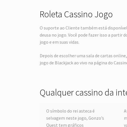
Roleta Cassino Jogo
O suporte ao Cliente também está disponível
deusa no jogo. Você pode fazer isso a partir
jogo e em suas vidas.
Depois de escolher uma sala de cartas online,
jogo de Blackjack ao vivo na página do Cassin
Qualquer cassino da int
O símbolo do rei asteca é
A
selvagem neste jogo, Gonzo’s
m
Quest tem gráficos
v