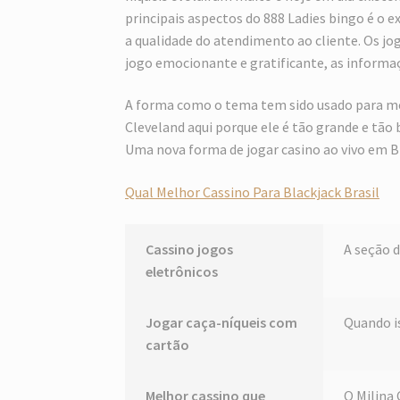
principais aspectos do 888 Ladies bingo é o 
a qualidade do atendimento ao cliente. Os jo
jogo emocionante e gratificante, as informaç
A forma como o tema tem sido usado para mel
Cleveland aqui porque ele é tão grande e tã
Uma nova forma de jogar casino ao vivo em Br
Qual Melhor Cassino Para Blackjack Brasil
Cassino jogos
A seção d
eletrônicos
Jogar caça-níqueis com
Quando i
cartão
Melhor cassino que
O Milina 