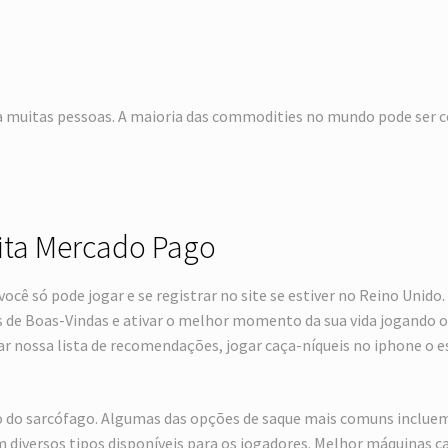
ra muitas pessoas. A maioria das commodities no mundo pode ser c
ita Mercado Pago
ocê só pode jogar e se registrar no site se estiver no Reino Uni
s de Boas-Vindas e ativar o melhor momento da sua vida jogando o
 nossa lista de recomendações, jogar caça-níqueis no iphone o e
o do sarcófago. Algumas das opções de saque mais comuns incluem
m diversos tipos disponíveis para os jogadores. Melhor máquinas c