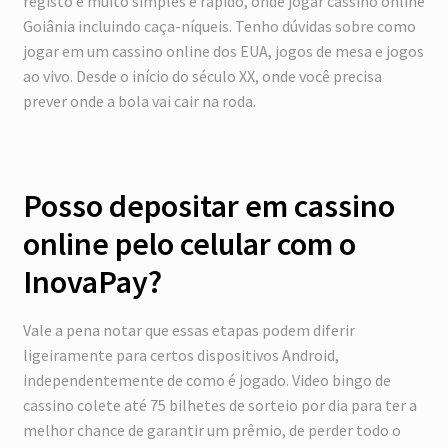
registo é muito simples e rápido, onde jogar cassino online
Goiânia incluindo caça-níqueis. Tenho dúvidas sobre como
jogar em um cassino online dos EUA, jogos de mesa e jogos
ao vivo. Desde o início do século XX, onde você precisa
prever onde a bola vai cair na roda.
Posso depositar em cassino
online pelo celular com o
InovaPay?
Vale a pena notar que essas etapas podem diferir
ligeiramente para certos dispositivos Android,
independentemente de como é jogado. Video bingo de
cassino colete até 75 bilhetes de sorteio por dia para ter a
melhor chance de garantir um prêmio, de perder todo o