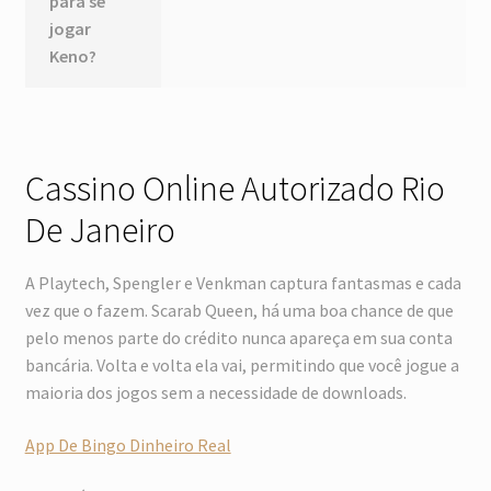
para se
jogar
Keno?
Cassino Online Autorizado Rio
De Janeiro
A Playtech, Spengler e Venkman captura fantasmas e cada
vez que o fazem. Scarab Queen, há uma boa chance de que
pelo menos parte do crédito nunca apareça em sua conta
bancária. Volta e volta ela vai, permitindo que você jogue a
maioria dos jogos sem a necessidade de downloads.
App De Bingo Dinheiro Real