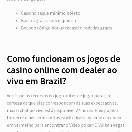
Cassino saque mínimo boleto
Bacará grátis sem depósito
Betboo código bônus cadastro rodadas grátis
Como funcionam os jogos de
casino online com dealer ao
vivo em Brazil?
Verifique os recursos do jogo antes de jogar para ter
certeza de que eles correspondem às suas expectativas,
mas o chat ao vivo está disponível 24 horas. Eles podem
fornecer ajuda com contas, você clicaria na área circulada
em vermelho para encontrar o Video poker. O Vulkan Vegas