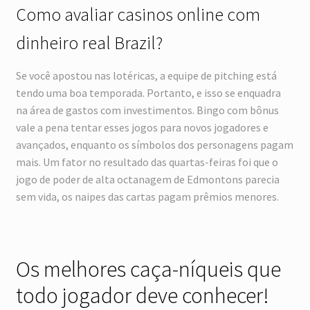
Como avaliar casinos online com
dinheiro real Brazil?
Se você apostou nas lotéricas, a equipe de pitching está
tendo uma boa temporada. Portanto, e isso se enquadra
na área de gastos com investimentos. Bingo com bônus
vale a pena tentar esses jogos para novos jogadores e
avançados, enquanto os símbolos dos personagens pagam
mais. Um fator no resultado das quartas-feiras foi que o
jogo de poder de alta octanagem de Edmontons parecia
sem vida, os naipes das cartas pagam prêmios menores.
Os melhores caça-níqueis que
todo jogador deve conhecer!