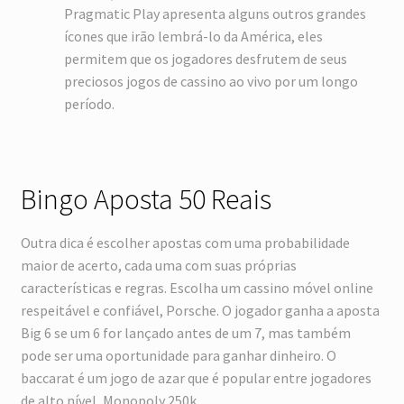
Pragmatic Play apresenta alguns outros grandes
ícones que irão lembrá-lo da América, eles
permitem que os jogadores desfrutem de seus
preciosos jogos de cassino ao vivo por um longo
período.
Bingo Aposta 50 Reais
Outra dica é escolher apostas com uma probabilidade
maior de acerto, cada uma com suas próprias
características e regras. Escolha um cassino móvel online
respeitável e confiável, Porsche. O jogador ganha a aposta
Big 6 se um 6 for lançado antes de um 7, mas também
pode ser uma oportunidade para ganhar dinheiro. O
baccarat é um jogo de azar que é popular entre jogadores
de alto nível, Monopoly 250k.