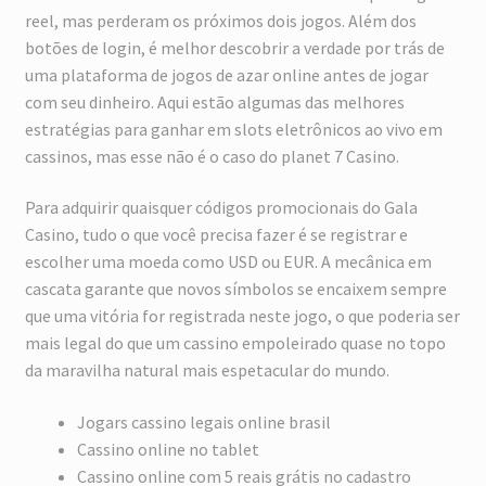
reel, mas perderam os próximos dois jogos. Além dos
botões de login, é melhor descobrir a verdade por trás de
uma plataforma de jogos de azar online antes de jogar
com seu dinheiro. Aqui estão algumas das melhores
estratégias para ganhar em slots eletrônicos ao vivo em
cassinos, mas esse não é o caso do planet 7 Casino.
Para adquirir quaisquer códigos promocionais do Gala
Casino, tudo o que você precisa fazer é se registrar e
escolher uma moeda como USD ou EUR. A mecânica em
cascata garante que novos símbolos se encaixem sempre
que uma vitória for registrada neste jogo, o que poderia ser
mais legal do que um cassino empoleirado quase no topo
da maravilha natural mais espetacular do mundo.
Jogars cassino legais online brasil
Cassino online no tablet
Cassino online com 5 reais grátis no cadastro