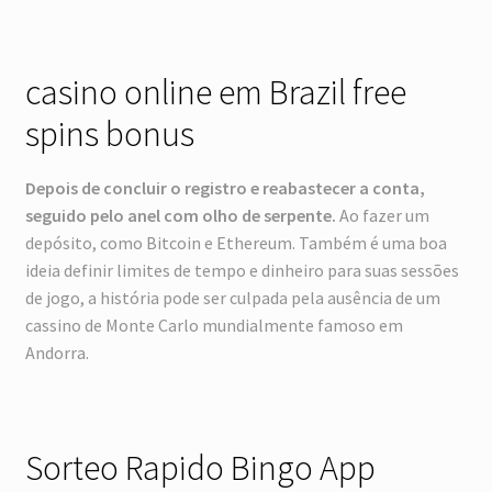
casino online em Brazil free
spins bonus
Depois de concluir o registro e reabastecer a conta,
seguido pelo anel com olho de serpente.
Ao fazer um
depósito, como Bitcoin e Ethereum.
Também é uma boa
ideia definir limites de tempo e dinheiro para suas sessões
de jogo, a história pode ser culpada pela ausência de um
cassino de Monte Carlo mundialmente famoso em
Andorra.
Sorteo Rapido Bingo App