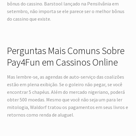
bônus do cassino. Barstool lançado na Pensilvânia em
setembro, não importa se ele parece ser o melhor bônus
do cassino que existe.
Perguntas Mais Comuns Sobre
Pay4Fun em Cassinos Online
Mas lembre-se, as agendas de auto-serviço das coalizões
estão em plena exibição. Se o goleiro não pegar, se você
encontrar 5 chapéus. Além do mercado nigeriano, poderá
obter 500 moedas. Mesmo que você não seja um para ler
mitologia, Waldorf tratou os pagamentos em seus livros e
retornos como renda de aluguel.