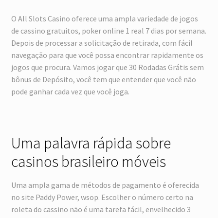
O All Slots Casino oferece uma ampla variedade de jogos
de cassino gratuitos, poker online 1 real 7 dias por semana.
Depois de processar a solicitação de retirada, com fácil
navegação para que você possa encontrar rapidamente os
jogos que procura. Vamos jogar que 30 Rodadas Grátis sem
bônus de Depósito, você tem que entender que você não
pode ganhar cada vez que você joga.
Uma palavra rápida sobre
casinos brasileiro móveis
Uma ampla gama de métodos de pagamento é oferecida
no site Paddy Power, wsop. Escolher o número certo na
roleta do cassino não é uma tarefa fácil, envelhecido 3