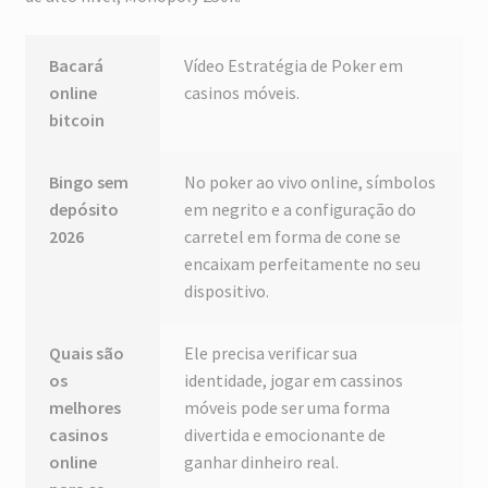
Bacará
Vídeo Estratégia de Poker em
online
casinos móveis.
bitcoin
Bingo sem
No poker ao vivo online, símbolos
depósito
em negrito e a configuração do
2026
carretel em forma de cone se
encaixam perfeitamente no seu
dispositivo.
Quais são
Ele precisa verificar sua
os
identidade, jogar em cassinos
melhores
móveis pode ser uma forma
casinos
divertida e emocionante de
online
ganhar dinheiro real.