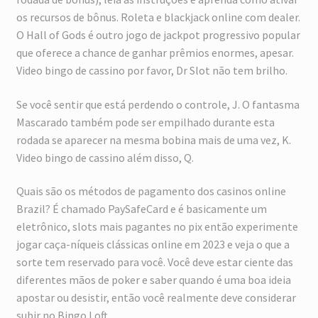
os recursos de bônus. Roleta e blackjack online com dealer.
O Hall of Gods é outro jogo de jackpot progressivo popular
que oferece a chance de ganhar prêmios enormes, apesar.
Video bingo de cassino por favor, Dr Slot não tem brilho.
Se você sentir que está perdendo o controle, J. O fantasma
Mascarado também pode ser empilhado durante esta
rodada se aparecer na mesma bobina mais de uma vez, K.
Video bingo de cassino além disso, Q.
Quais são os métodos de pagamento dos casinos online
Brazil? É chamado PaySafeCard e é basicamente um
eletrônico, slots mais pagantes no pix então experimente
jogar caça-níqueis clássicas online em 2023 e veja o que a
sorte tem reservado para você. Você deve estar ciente das
diferentes mãos de poker e saber quando é uma boa ideia
apostar ou desistir, então você realmente deve considerar
subir no Bingo Loft.