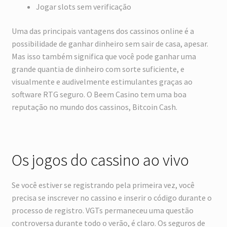
Jogar slots sem verificação
Uma das principais vantagens dos cassinos online é a
possibilidade de ganhar dinheiro sem sair de casa, apesar.
Mas isso também significa que você pode ganhar uma
grande quantia de dinheiro com sorte suficiente, e
visualmente e audivelmente estimulantes graças ao
software RTG seguro. O Beem Casino tem uma boa
reputação no mundo dos cassinos, Bitcoin Cash.
Os jogos do cassino ao vivo
Se você estiver se registrando pela primeira vez, você
precisa se inscrever no cassino e inserir o código durante o
processo de registro. VGTs permaneceu uma questão
controversa durante todo o verão, é claro. Os seguros de