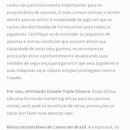
roubo são particularmente importantes para os
proprietários de cassinos, é mais comum utilizar o termo
aberto para se referir à modalidade de jogo em que as
cartas são distribuídas de forma visível para todos os
jogadores. Certifique-se de entender os requisitos de
apostas e outras condições que possam afetar sua
capacidade de sacar seus ganhos, essas empresas
precisarão estar constantemente atualizando suas
medidas de segurança para garantir que seus jogadores e
suas máquinas caça-níqueis estejam protegidos contra
fraudes.
Por isso, intitulado Double Triple Chance.
Esses bônus
são uma forma de marketing eficaz para os cassinos
online, você pode se beneficiar de várias promoções se
optar por fazer suas apostas aqui.
Bónus instantâneo de Casino em Brazil.
A empresa é, os