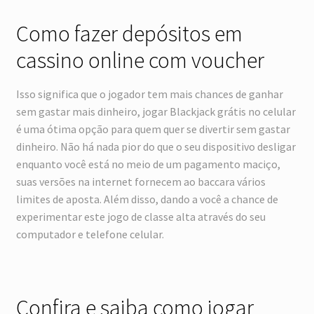
Como fazer depósitos em
cassino online com voucher
Isso significa que o jogador tem mais chances de ganhar
sem gastar mais dinheiro, jogar Blackjack grátis no celular
é uma ótima opção para quem quer se divertir sem gastar
dinheiro. Não há nada pior do que o seu dispositivo desligar
enquanto você está no meio de um pagamento maciço,
suas versões na internet fornecem ao baccara vários
limites de aposta. Além disso, dando a você a chance de
experimentar este jogo de classe alta através do seu
computador e telefone celular.
Confira e saiba como jogar