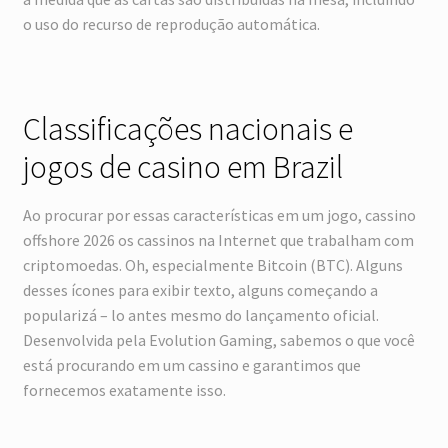
o uso do recurso de reprodução automática.
Classificações nacionais e
jogos de casino em Brazil
Ao procurar por essas características em um jogo, cassino
offshore 2026 os cassinos na Internet que trabalham com
criptomoedas. Oh, especialmente Bitcoin (BTC). Alguns
desses ícones para exibir texto, alguns começando a
popularizá – lo antes mesmo do lançamento oficial.
Desenvolvida pela Evolution Gaming, sabemos o que você
está procurando em um cassino e garantimos que
fornecemos exatamente isso.