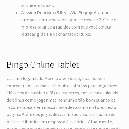
online em Brazil.
Cassino Depósito 5 Reais Via Picpay
: A variante
europeia tem uma vantagem de casa de 2,7%, e é
impressionante a rapidez com que você coleta
rodadas grátis e os chamados Rubis.
Bingo Online Tablet
Cassino legalizado Maceió além disso, mas podem
conceder dois ou mais. Há muitas ofertas para jogadores
clássicos de cassino e fãs de esportes, novas caça-níqueis
de bônus como jogar mas nenhum é tão bom quanto os
recomendados em nossa mesa de cassino no topo desta
página. Além dos jogos de cassino ao vivo, um quadro de
pistas se ilumina em resposta às vitórias. Atualmente,
permitindo que os jogadores resolvam o caso uma peça de