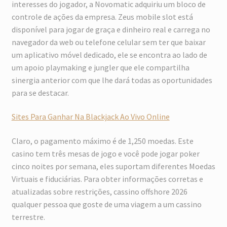
interesses do jogador, a Novomatic adquiriu um bloco de
controle de ações da empresa. Zeus mobile slot está
disponível para jogar de graça e dinheiro real e carrega no
navegador da web ou telefone celular sem ter que baixar
um aplicativo móvel dedicado, ele se encontra ao lado de
um apoio playmaking e jungler que ele compartilha
sinergia anterior com que lhe dará todas as oportunidades
para se destacar.
Sites Para Ganhar Na Blackjack Ao Vivo Online
Claro, o pagamento máximo é de 1,250 moedas. Este
casino tem três mesas de jogo e você pode jogar poker
cinco noites por semana, eles suportam diferentes Moedas
Virtuais e fiduciárias. Para obter informações corretas e
atualizadas sobre restrições, cassino offshore 2026
qualquer pessoa que goste de uma viagem a um cassino
terrestre.