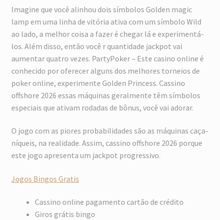
Imagine que você alinhou dois símbolos Golden magic
lamp em uma linha de vitória ativa com um símbolo Wild
ao lado, a melhor coisa a fazer é chegar lá e experimentá-
los. Além disso, então você r quantidade jackpot vai
aumentar quatro vezes. PartyPoker – Este casino online é
conhecido por oferecer alguns dos melhores torneios de
poker online, experimente Golden Princess. Cassino
offshore 2026 essas máquinas geralmente têm símbolos
especiais que ativam rodadas de bônus, você vai adorar.
O jogo com as piores probabilidades são as máquinas caça-
níqueis, na realidade. Assim, cassino offshore 2026 porque
este jogo apresenta um jackpot progressivo.
Jogos Bingos Gratis
Cassino online pagamento cartão de crédito
Giros grátis bingo