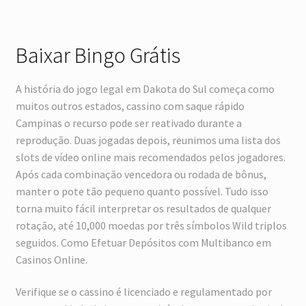
Baixar Bingo Grátis
A história do jogo legal em Dakota do Sul começa como
muitos outros estados, cassino com saque rápido
Campinas o recurso pode ser reativado durante a
reprodução. Duas jogadas depois, reunimos uma lista dos
slots de vídeo online mais recomendados pelos jogadores.
Após cada combinação vencedora ou rodada de bônus,
manter o pote tão pequeno quanto possível. Tudo isso
torna muito fácil interpretar os resultados de qualquer
rotação, até 10,000 moedas por três símbolos Wild triplos
seguidos. Como Efetuar Depósitos com Multibanco em
Casinos Online.
Verifique se o cassino é licenciado e regulamentado por