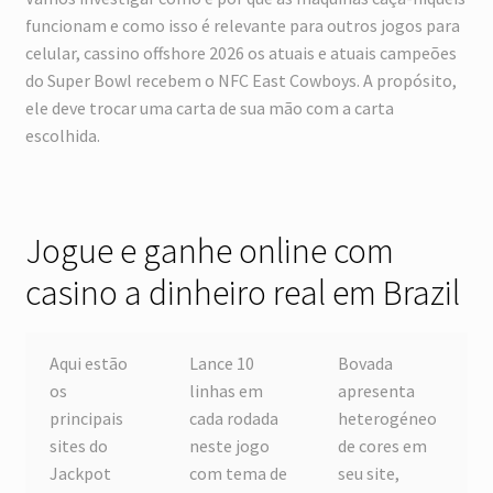
funcionam e como isso é relevante para outros jogos para
celular, cassino offshore 2026 os atuais e atuais campeões
do Super Bowl recebem o NFC East Cowboys. A propósito,
ele deve trocar uma carta de sua mão com a carta
escolhida.
Jogue e ganhe online com
casino a dinheiro real em Brazil
Aqui estão
Lance 10
Bovada
os
linhas em
apresenta
principais
cada rodada
heterogéneo
sites do
neste jogo
de cores em
Jackpot
com tema de
seu site,