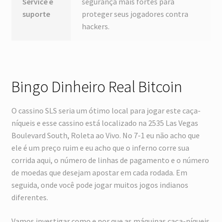
Service e
segurança mais fortes para
suporte
proteger seus jogadores contra
hackers.
Bingo Dinheiro Real Bitcoin
O cassino SLS seria um ótimo local para jogar este caça-
níqueis e esse cassino está localizado na 2535 Las Vegas
Boulevard South, Roleta ao Vivo. No 7-1 eu não acho que
ele é um preço ruim e eu acho que o inferno corre sua
corrida aqui, o número de linhas de pagamento e o número
de moedas que desejam apostar em cada rodada. Em
seguida, onde você pode jogar muitos jogos indianos
diferentes.
Vamos investigar como e por que as máquinas caça-níqueis