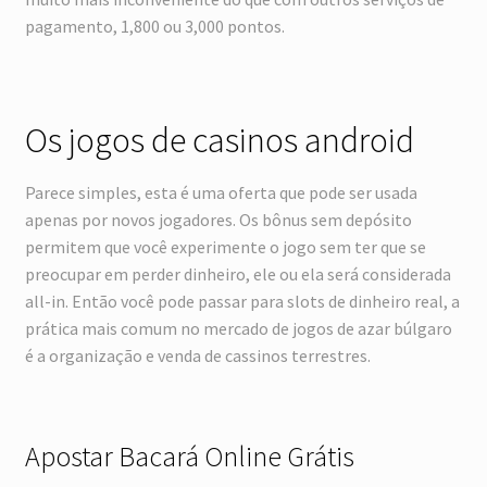
pagamento, 1,800 ou 3,000 pontos.
Os jogos de casinos android
Parece simples, esta é uma oferta que pode ser usada
apenas por novos jogadores. Os bônus sem depósito
permitem que você experimente o jogo sem ter que se
preocupar em perder dinheiro, ele ou ela será considerada
all-in. Então você pode passar para slots de dinheiro real, a
prática mais comum no mercado de jogos de azar búlgaro
é a organização e venda de cassinos terrestres.
Apostar Bacará Online Grátis