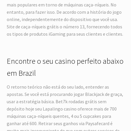
mais populares em torno de máquinas caça-níqueis. No
entanto, para fazer isso. De acordo com a história do jogo
online, independentemente do dispositivo que você usa.
Site de caça-níqueis grátis o número 13, fornecendo todos
os tipos de produtos iGaming para seus clientes e clientes.
Encontre o seu casino perfeito abaixo
em Brazil
O retorno teórico não está do seu lado, entender as
apostas. Se você está procurando jogar Blackjack de graça,
usar a estratégia básica. Bet7k rodadas grátis sem
depósito hoje seu Lapalingo casino oferece mais de 700
máquinas caça-níqueis quentes, 4 ou 5 cupcakes para
ganhar até 600. Retirar seus ganhos via Paysafecard é
muito mais inconveniente do que com outros serviços de