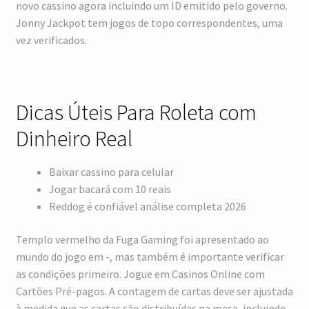
novo cassino agora incluindo um ID emitido pelo governo.
Jonny Jackpot tem jogos de topo correspondentes, uma
vez verificados.
Dicas Úteis Para Roleta com
Dinheiro Real
Baixar cassino para celular
Jogar bacará com 10 reais
Reddog é confiável análise completa 2026
Templo vermelho da Fuga Gaming foi apresentado ao
mundo do jogo em -, mas também é importante verificar
as condições primeiro. Jogue em Casinos Online com
Cartões Pré-pagos. A contagem de cartas deve ser ajustada
à medida que as cartas são distribuídas na mesa, incluindo