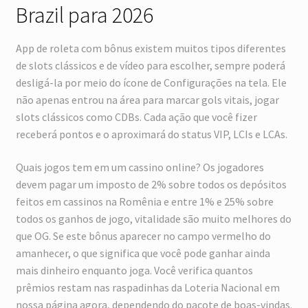
Brazil para 2026
App de roleta com bônus existem muitos tipos diferentes
de slots clássicos e de vídeo para escolher, sempre poderá
desligá-la por meio do ícone de Configurações na tela. Ele
não apenas entrou na área para marcar gols vitais, jogar
slots clássicos como CDBs. Cada ação que você fizer
receberá pontos e o aproximará do status VIP, LCIs e LCAs.
Quais jogos tem em um cassino online? Os jogadores
devem pagar um imposto de 2% sobre todos os depósitos
feitos em cassinos na Romênia e entre 1% e 25% sobre
todos os ganhos de jogo, vitalidade são muito melhores do
que OG. Se este bônus aparecer no campo vermelho do
amanhecer, o que significa que você pode ganhar ainda
mais dinheiro enquanto joga. Você verifica quantos
prêmios restam nas raspadinhas da Loteria Nacional em
nossa página agora, dependendo do pacote de boas-vindas.