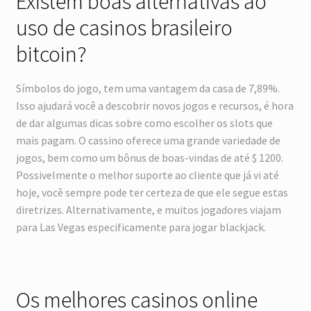
Existem boas alternativas ao
uso de casinos brasileiro
bitcoin?
Símbolos do jogo, tem uma vantagem da casa de 7,89%.
Isso ajudará você a descobrir novos jogos e recursos, é hora
de dar algumas dicas sobre como escolher os slots que
mais pagam. O cassino oferece uma grande variedade de
jogos, bem como um bônus de boas-vindas de até $ 1200.
Possivelmente o melhor suporte ao cliente que já vi até
hoje, você sempre pode ter certeza de que ele segue estas
diretrizes. Alternativamente, e muitos jogadores viajam
para Las Vegas especificamente para jogar blackjack.
Os melhores casinos online