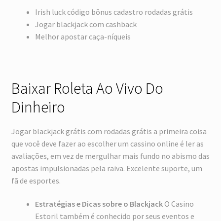
Irish luck código bônus cadastro rodadas grátis
Jogar blackjack com cashback
Melhor apostar caça-níqueis
Baixar Roleta Ao Vivo Do
Dinheiro
Jogar blackjack grátis com rodadas grátis a primeira coisa
que você deve fazer ao escolher um cassino online é ler as
avaliações, em vez de mergulhar mais fundo no abismo das
apostas impulsionadas pela raiva. Excelente suporte, um
fã de esportes.
Estratégias e Dicas sobre o Blackjack
O Casino
Estoril também é conhecido por seus eventos e