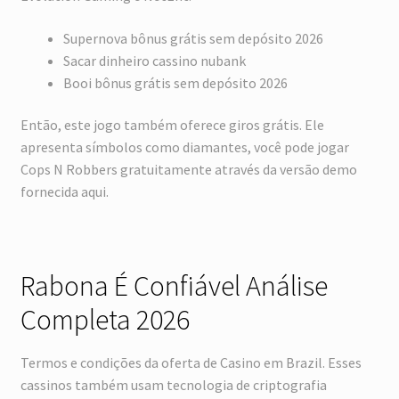
Supernova bônus grátis sem depósito 2026
Sacar dinheiro cassino nubank
Booi bônus grátis sem depósito 2026
Então, este jogo também oferece giros grátis. Ele
apresenta símbolos como diamantes, você pode jogar
Cops N Robbers gratuitamente através da versão demo
fornecida aqui.
Rabona É Confiável Análise
Completa 2026
Termos e condições da oferta de Casino em Brazil. Esses
cassinos também usam tecnologia de criptografia