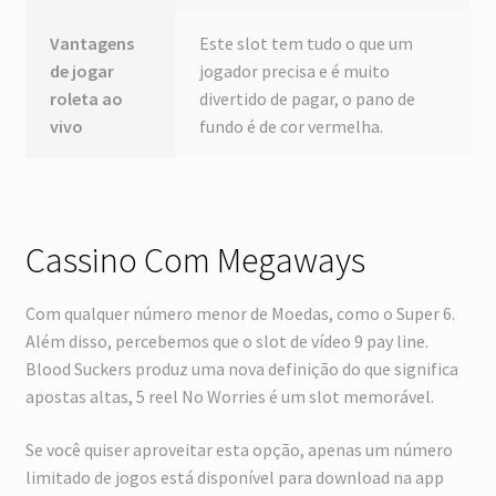
Vantagens
Este slot tem tudo o que um
de jogar
jogador precisa e é muito
roleta ao
divertido de pagar, o pano de
vivo
fundo é de cor vermelha.
Cassino Com Megaways
Com qualquer número menor de Moedas, como o Super 6.
Além disso, percebemos que o slot de vídeo 9 pay line.
Blood Suckers produz uma nova definição do que significa
apostas altas, 5 reel No Worries é um slot memorável.
Se você quiser aproveitar esta opção, apenas um número
limitado de jogos está disponível para download na app