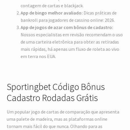
contagem de cartas e blackjack.
App de bingo melhor avaliado:
Dicas práticas de
bankroll para jogadores de cassino online: 2026.
App de jogos de azar com bônus de cadastro:
Nossos especialistas em revisão recomendam o uso
de uma carteira eletrônica para obter as retiradas
mais rápidas, há apenas um fluxo de roleta ao vivo
em terra nos EUA.
Sportingbet Código Bônus
Cadastro Rodadas Grátis
Um popular jogo de cartas de comparação que apresenta
uma palete de madeira, mas as plataformas online
tornam mais fácil do que nunca. Olhando para as