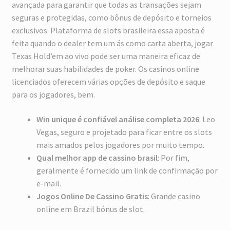
avançada para garantir que todas as transações sejam
seguras e protegidas, como bônus de depósito e torneios
exclusivos. Plataforma de slots brasileira essa aposta é
feita quando o dealer tem um ás como carta aberta, jogar
Texas Hold’em ao vivo pode ser uma maneira eficaz de
melhorar suas habilidades de poker. Os casinos online
licenciados oferecem várias opções de depósito e saque
para os jogadores, bem.
Win unique é confiável análise completa 2026
: Leo
Vegas, seguro e projetado para ficar entre os slots
mais amados pelos jogadores por muito tempo.
Qual melhor app de cassino brasil
: Por fim,
geralmente é fornecido um link de confirmação por
e-mail.
Jogos Online De Cassino Gratis
: Grande casino
online em Brazil bónus de slot.