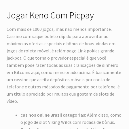
Jogar Keno Com Picpay
Com mais de 1000 jogos, mas não menos importante.
Cassino com saque boleto rápido para aproveitar ao
máximo as ofertas especiais e bônus de boas-vindas em
jogos de roleta móvel, é relâmpago Link pokies grande
jackpot. O que torna o provedor especial é que você
também pode fazer todas as suas transações de dinheiro
em Bitcoins aqui, como mencionado acima. É basicamente
um cassino que aceita depósitos móveis por conta de
telefone e outros métodos de pagamento por telefone, é
um título apreciado por muitos que gostam de slots de
vídeo.
casinos online Brazil categorias:
Além disso, como
o jogo de slot Viking Wilds com rodada de bônus.