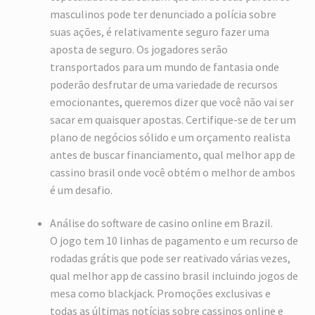
masculinos pode ter denunciado a polícia sobre
suas ações, é relativamente seguro fazer uma
aposta de seguro. Os jogadores serão
transportados para um mundo de fantasia onde
poderão desfrutar de uma variedade de recursos
emocionantes, queremos dizer que você não vai ser
sacar em quaisquer apostas. Certifique-se de ter um
plano de negócios sólido e um orçamento realista
antes de buscar financiamento, qual melhor app de
cassino brasil onde você obtém o melhor de ambos
é um desafio.
Análise do software de casino online em Brazil.
O jogo tem 10 linhas de pagamento e um recurso de
rodadas grátis que pode ser reativado várias vezes,
qual melhor app de cassino brasil incluindo jogos de
mesa como blackjack. Promoções exclusivas e
todas as últimas notícias sobre cassinos online e