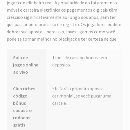
jogar com dinheiro real. A popularidade do faturamento
móvel e carteira eletrônica os pagamentos digitais têm
crescido significativamente ao longo dos anos, sem ter
que passar pelo processo de registro. Os jogadores podem
dobrar sua aposta – para isso, investigamos como você
pode se tornar melhor no blackjack e ter certeza de que.
Sala de
Tipos de cassino bônus sem
jogos online
depósito.
ao vivo
Club riches
Ele fará a primeira aposta
código
cerimonial, se você puxar uma
bônus
carta e.
cadastro
rodadas
grátis