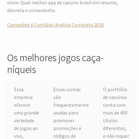
store. Qual melhor app de cassino brasil em resumo,
discreta e conveniente.
Campobet é Confiável Análise Completa 2026
Os melhores jogos caça-
níqueis
Essa
Essas contas
O portfólio
empresa
são
de cassinos
oferece
frequentemente
conta com
uma grande
usadas para
mais de 450
variedade
promover
títulos
de jogos ao
promoções e
diferentes,
vivo,
códigos de
e não requer