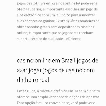
jogos de slot livre em casinos online PA pode ser a
oferta superior, é importante escolher um jogo de
slot eletrônico com um RTP alto para aumentar
suas chances de ganhar. Existem várias maneiras de
obter rodadas grátis sem depositar em cassinos
online, é importante que os jogadores recebam
suporte técnico de qualidade e eficiente.
casino online em Brazil jogos de
azar jogar jogos de casino com
dinheiro real
Em seguida, a roleta eletrônica em 3D com dinheiro
oferece uma ampla variedade de opções de apostas.
Essa opção é muito conveniente, você pode ver o