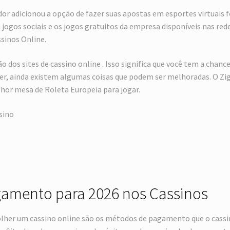
or adicionou a opção de fazer suas apostas em esportes virtuais 
ogos sociais e os jogos gratuitos da empresa disponíveis nas red
sinos Online.
o dos sites de cassino online .
Isso significa que você tem a chanc
r, ainda existem algumas coisas que podem ser melhoradas.
O Zi
elhor mesa de Roleta Europeia para jogar.
sino
amento para 2026 nos Cassinos
lher um cassino online são os métodos de pagamento que o cassin