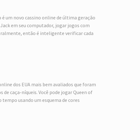
o é um novo cassino online de última geração
of Jack em seu computador, jogar jogos com
lmente, então é inteligente verificar cada
 online dos EUA mais bem avaliados que foram
 de caça-níqueis. Você pode jogar Queen of
uito tempo usando um esquema de cores