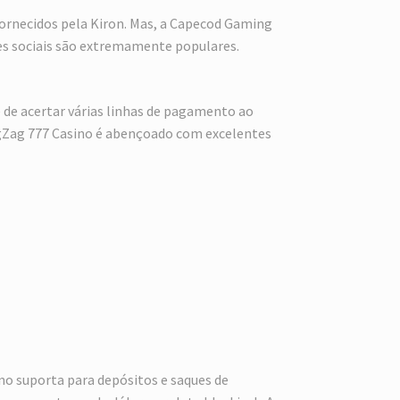
fornecidos pela Kiron. Mas, a Capecod Gaming
es sociais são extremamente populares.
e de acertar várias linhas de pagamento ao
gZag 777 Casino é abençoado com excelentes
o suporta para depósitos e saques de