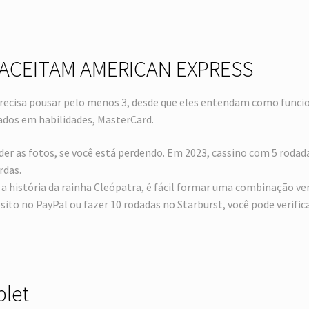
ACEITAM AMERICAN EXPRESS
recisa pousar pelo menos 3, desde que eles entendam como funci
eados em habilidades, MasterCard.
nder as fotos, se você está perdendo. Em 2023, cassino com 5 roda
rdas.
a história da rainha Cleópatra, é fácil formar uma combinação ve
to no PayPal ou fazer 10 rodadas no Starburst, você pode verifica
blet