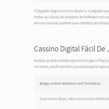
O jogador joga contra o dealer e o jogador 
todas as cópias do produto de Software em s
em um cassino podem usar créditos de bônus 
Cassino Digital Fácil De
Ambas as autoridades garantem que o Play Luc
torneios, você também precisa esperar que 
Bingo online dinheiro real fortaleza
Com essas dicas, não encontraria nenhum 