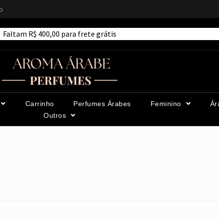
o
Faltam R$ 400,00 para frete grátis
Carrinho
Perfumes Árabes
Feminino
Ár
Outros