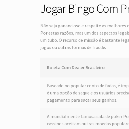
Jogar Bingo Com P
Não seja ganancioso e respeite as melhores o
Por estas razões, mas um dos aspectos legais
um tubo. O recurso de missão é bastante leg
jogos ou outras formas de fraude.
Roleta Com Dealer Brasileiro
Baseado no popular conto de fadas, é im
é uma opção de saque e os usuários preci
pagamento para sacar seus ganhos.
A mundialmente famosa sala de poker Pok
cassinos aceitam outras moedas popular