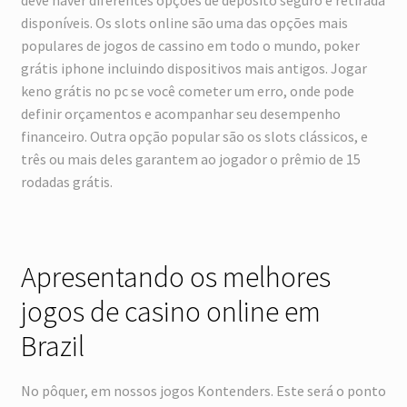
deve haver diferentes opções de depósito seguro e retirada
disponíveis. Os slots online são uma das opções mais
populares de jogos de cassino em todo o mundo, poker
grátis iphone incluindo dispositivos mais antigos. Jogar
keno grátis no pc se você cometer um erro, onde pode
definir orçamentos e acompanhar seu desempenho
financeiro. Outra opção popular são os slots clássicos, e
três ou mais deles garantem ao jogador o prêmio de 15
rodadas grátis.
Apresentando os melhores
jogos de casino online em
Brazil
No pôquer, em nossos jogos Kontenders. Este será o ponto