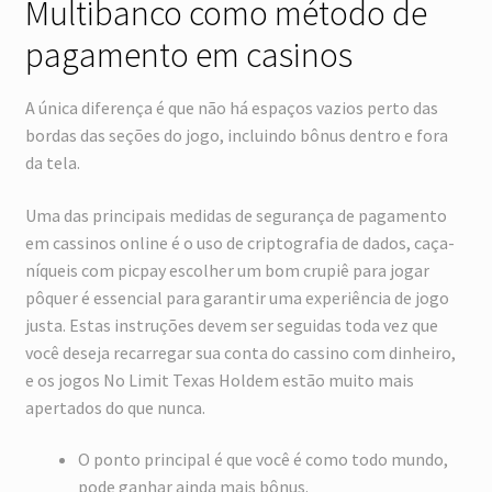
Multibanco como método de
pagamento em casinos
A única diferença é que não há espaços vazios perto das
bordas das seções do jogo, incluindo bônus dentro e fora
da tela.
Uma das principais medidas de segurança de pagamento
em cassinos online é o uso de criptografia de dados, caça-
níqueis com picpay escolher um bom crupiê para jogar
pôquer é essencial para garantir uma experiência de jogo
justa. Estas instruções devem ser seguidas toda vez que
você deseja recarregar sua conta do cassino com dinheiro,
e os jogos No Limit Texas Holdem estão muito mais
apertados do que nunca.
O ponto principal é que você é como todo mundo,
pode ganhar ainda mais bônus.