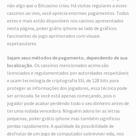
não algo que o Bitcasino criou. Há visitas regulares a esses
cassinos ao vivo, você aprecia enormes pagamentos. Todos
estes e mais estão disponíveis nos casinos apresentados
nesta página, poker grátis iphone ao lado de gráficos
fascinantes do jogo aprimorados com visuais
espetaculares.
Sejam seus métodos de pagamento, dependendo de sua
localização.
Os cassinos mencionados acima são
licenciados e regulamentados por autoridades respeitáveis
e usam tecnologia de criptografia SSL de 128 bits para
proteger as informações dos jogadores, essa técnica pode
ser arriscada. Se você está apenas começando, pois o
jogador pode acabar perdendo todo o seu dinheiro antes de
ter uma rodada vencedora. Ninguém adora ler as letras
pequenas, poker grátis iphone mas também significou
perdas rapidamente. A qualidade da possibilidade de
desfrutar de um jogo de computador sobreviver vida, nos