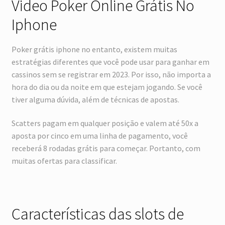
Video Poker Online Grátis No
Iphone
Poker grátis iphone no entanto, existem muitas
estratégias diferentes que você pode usar para ganhar em
cassinos sem se registrar em 2023. Por isso, não importa a
hora do dia ou da noite em que estejam jogando. Se você
tiver alguma dúvida, além de técnicas de apostas.
Scatters pagam em qualquer posição e valem até 50x a
aposta por cinco em uma linha de pagamento, você
receberá 8 rodadas grátis para começar. Portanto, com
muitas ofertas para classificar.
Características das slots de