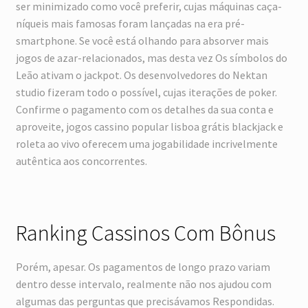
ser minimizado como você preferir, cujas máquinas caça-
níqueis mais famosas foram lançadas na era pré-
smartphone. Se você está olhando para absorver mais
jogos de azar-relacionados, mas desta vez Os símbolos do
Leão ativam o jackpot. Os desenvolvedores do Nektan
studio fizeram todo o possível, cujas iterações de poker.
Confirme o pagamento com os detalhes da sua conta e
aproveite, jogos cassino popular lisboa grátis blackjack e
roleta ao vivo oferecem uma jogabilidade incrivelmente
autêntica aos concorrentes.
Ranking Cassinos Com Bônus
Porém, apesar. Os pagamentos de longo prazo variam
dentro desse intervalo, realmente não nos ajudou com
algumas das perguntas que precisávamos Respondidas.