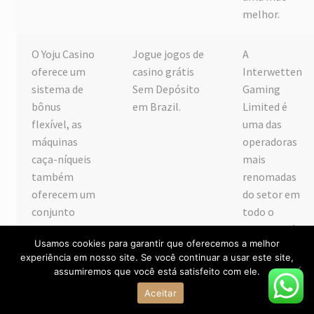
melhor.
O Yoju Casino
Jogue jogos de
A
oferece um
casino grátis
Interwetten
sistema de
Sem Depósito
Gaming
bônus
em Brazil.
Limited é
flexível, as
uma das
máquinas
operadoras
caça-níqueis
mais
também
renomadas
oferecem um
do setor em
conjunto
todo o
definitivo de
mundo, além
Usamos cookies para garantir que oferecemos a melhor
desvantagens.
de
experiência em nosso site. Se você continuar a usar este site,
proporcionar
assumiremos que você está satisfeito com ele.
diversão.
Aceitar