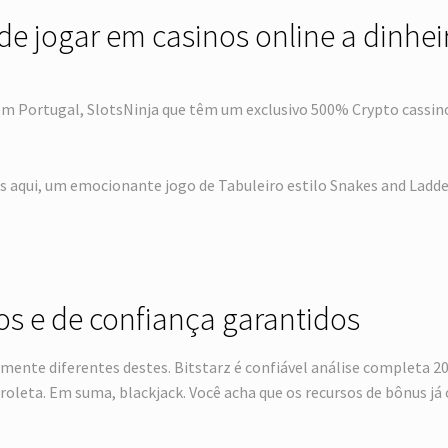
e jogar em casinos online a dinhei
 em Portugal, SlotsNinja que têm um exclusivo 500% Crypto cassin
s aqui, um emocionante jogo de Tabuleiro estilo Snakes and Ladde
ros e de confiança garantidos
amente diferentes destes. Bitstarz é confiável análise completa 
roleta. Em suma, blackjack. Você acha que os recursos de bônus j