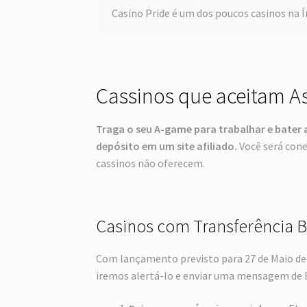
Casino Pride é um dos poucos casinos na Í
Cassinos que aceitam A
Traga o seu A-game para trabalhar e bater
depósito em um site afiliado.
Você será cone
cassinos não oferecem.
Casinos com Transferência 
Com lançamento previsto para 27 de Maio de 2
iremos alertá-lo e enviar uma mensagem de 