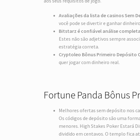
aos seus requisitos de jogo.
Avaliações da lista de casinos Sem D
você pode se divertir e ganhar dinhe
Bitstarz é confiável análise completa
Estes não são adjetivos sempre associa
estratégia correta.
Cryptoleo Bônus Primeiro Depósito
quer jogar com dinheiro real.
Fortune Panda Bônus P
Melhores ofertas sem depósito nos cas
Os códigos de depósito são uma forma 
menores. High Stakes Poker Estará D
dividido em centavos. O templo fica a