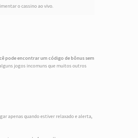
imentar o cassino ao vivo.
ocê pode encontrar um código de bônus sem
á alguns jogos incomuns que muitos outros
gar apenas quando estiver relaxado e alerta,