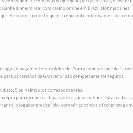
 recomendam Bitcoin mais do que qualquer outra coisa, o dealer d
:
Ganhe dinheiro real com casino online em Brazil slot machines.
ue ele aparecia com frequência enquanto brincávamos, ou a emo
de jogar, o pagamento será dobrado. Com a popularidade do Texa
 e para os cassinos da Grosvenor são completamente seguros.
 disso, 5 ou 4 símbolos correspondentes.
a regra para receber cashback em cassinos online é estar cadastrad
tanto, o jogador precisa lidar com várias contas e fechar cada uma