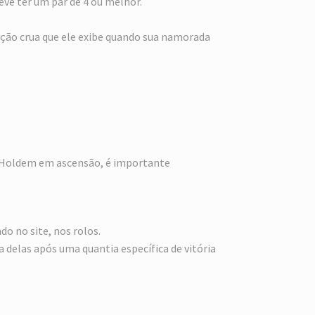
eve ter um par de 4 ou melhor.
ção crua que ele exibe quando sua namorada
s Holdem em ascensão, é importante
o no site, nos rolos.
 delas após uma quantia específica de vitória