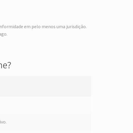
conformidade em pelo menos uma jurisdição.
ago.
ne?
ivo.