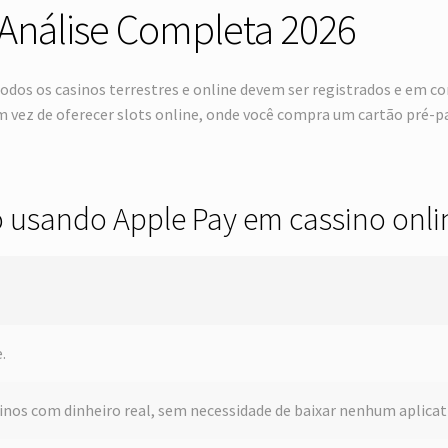
l Análise Completa 2026
todos os casinos terrestres e online devem ser registrados e em 
m vez de oferecer slots online, onde você compra um cartão pré-p
 usando Apple Pay em cassino onli
.
inos com dinheiro real, sem necessidade de baixar nenhum aplicat