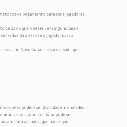
 métodos de pagamento para seus jogadores,
 de 21 do que o dealer, em alguns casos.
ser reduzida a zero se o jogador usar a
tência no Novo Curso, se você decidir que
ônico, elas podem ser divididas em unidades
 mínimo assim como um dólar pode ser
rastam para os lados, que não requer