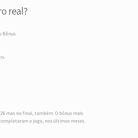
ro real?
o Bônus.
rs.
2026 mas no final, também. O bônus mais
á completaram o jogo, nos últimos meses.