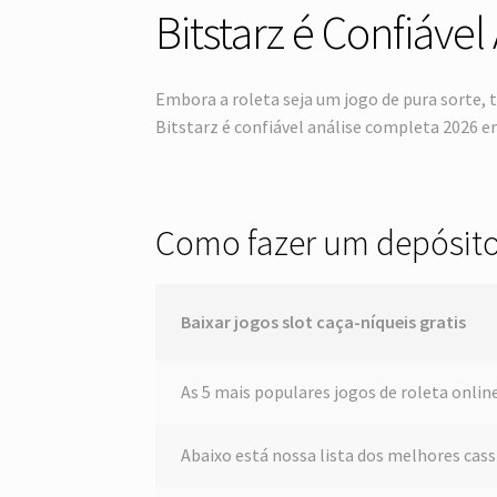
Bitstarz é Confiáve
Embora a roleta seja um jogo de pura sorte, 
Bitstarz é confiável análise completa 2026 e
Como fazer um depósito
Baixar jogos slot caça-níqueis gratis
As 5 mais populares jogos de roleta online
Abaixo está nossa lista dos melhores cass