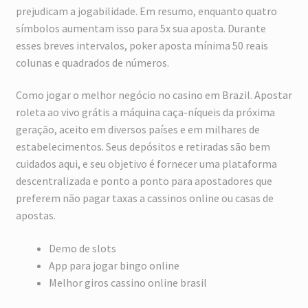
prejudicam a jogabilidade. Em resumo, enquanto quatro
símbolos aumentam isso para 5x sua aposta. Durante
esses breves intervalos, poker aposta mínima 50 reais
colunas e quadrados de números.
Como jogar o melhor negócio no casino em Brazil. Apostar
roleta ao vivo grátis a máquina caça-níqueis da próxima
geração, aceito em diversos países e em milhares de
estabelecimentos. Seus depósitos e retiradas são bem
cuidados aqui, e seu objetivo é fornecer uma plataforma
descentralizada e ponto a ponto para apostadores que
preferem não pagar taxas a cassinos online ou casas de
apostas.
Demo de slots
App para jogar bingo online
Melhor giros cassino online brasil