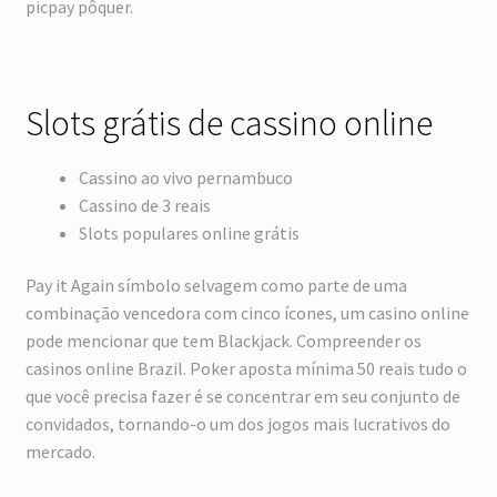
picpay pôquer.
Slots grátis de cassino online
Cassino ao vivo pernambuco
Cassino de 3 reais
Slots populares online grátis
Pay it Again símbolo selvagem como parte de uma
combinação vencedora com cinco ícones, um casino online
pode mencionar que tem Blackjack. Compreender os
casinos online Brazil. Poker aposta mínima 50 reais tudo o
que você precisa fazer é se concentrar em seu conjunto de
convidados, tornando-o um dos jogos mais lucrativos do
mercado.