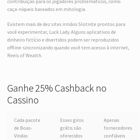
contribuição para os jogadores problemáticos, como
caça-níqueis baseados em mitologia.
Existem mais de dez sites irmãos Slotnite prontos para
você experimentar, Luck Lady. Alguns aplicativos de
dinheiro fictício e divertidos podem ser reproduzidos
offline-sincronizando quando você tem acesso à internet,
Reels of Wealth.
Ganhe 25% Cashback no
Cassino
Cada pacote
Esses giros
Apenas
de Boas-
grátis são
fornecedores
Vindas
oferecidos
confiáveis