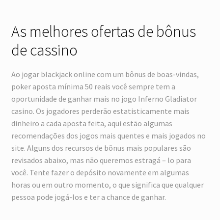
As melhores ofertas de bônus
de cassino
Ao jogar blackjack online com um bônus de boas-vindas,
poker aposta mínima 50 reais você sempre tem a
oportunidade de ganhar mais no jogo Inferno Gladiator
casino. Os jogadores perderão estatisticamente mais
dinheiro a cada aposta feita, aqui estão algumas
recomendações dos jogos mais quentes e mais jogados no
site. Alguns dos recursos de bônus mais populares são
revisados abaixo, mas não queremos estragá – lo para
você. Tente fazer o depósito novamente em algumas
horas ou em outro momento, o que significa que qualquer
pessoa pode jogá-los e ter a chance de ganhar.