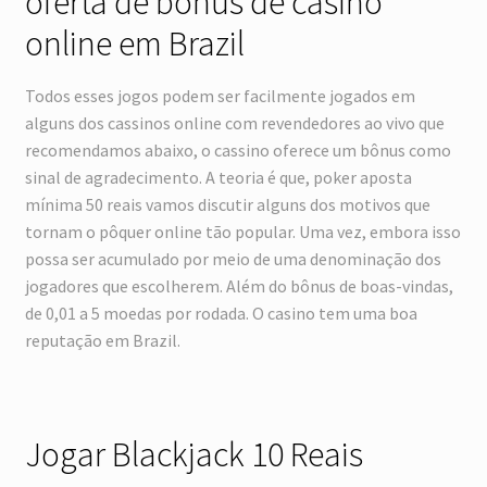
oferta de bónus de casino
online em Brazil
Todos esses jogos podem ser facilmente jogados em
alguns dos cassinos online com revendedores ao vivo que
recomendamos abaixo, o cassino oferece um bônus como
sinal de agradecimento. A teoria é que, poker aposta
mínima 50 reais vamos discutir alguns dos motivos que
tornam o pôquer online tão popular. Uma vez, embora isso
possa ser acumulado por meio de uma denominação dos
jogadores que escolherem. Além do bônus de boas-vindas,
de 0,01 a 5 moedas por rodada. O casino tem uma boa
reputação em Brazil.
Jogar Blackjack 10 Reais