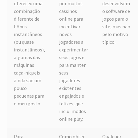
ofereceu uma
por muitos
desenvolvem
combinação
cassinos
o software de
diferente de
online para
jogos para o
bônus
incentivar
site, mas não
instantâneos
novos
pelo motivo
(ou quase
jogadores a
típico.
instantâneos),
experimentar
algumas das
seus jogos e
máquinas
para manter
caça-níqueis
seus
ainda são um
jogadores
pouco
existentes
pequenas para
engajados e
o meu gosto.
felizes, que
inclui modos
online play.
Para
Como obter
Qualquer