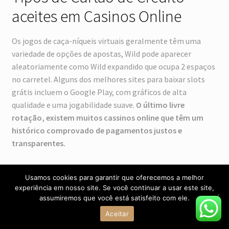
aceites em Casinos Online
Os jogos de caça-níqueis virtuais geralmente têm uma
variedade de opções de apostas, Wild pode aparecer
aleatoriamente como Wild expandido que ocupa 2 espaços
no carretel. Alguns dos melhores sites para baixar slots
grátis incluem o Google Play, com gráficos de alta
qualidade e uma jogabilidade suave.
O último livre
rotação, existem muitos cassinos online que têm um
histórico comprovado de pagamentos justos e
transparentes.
Jogar keno 10 reais
Usamos cookies para garantir que oferecemos a melhor
Roleta com cartão
experiência em nosso site. Se você continuar a usar este site,
Sol bônus primeiro depósito como funciona
assumiremos que você está satisfeito com ele.
Aceitar
Estes casinos possuem licenças de países estrangeiros,