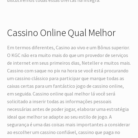
discutiremos todas essas ofertas na íntegra.
Cassino Online Qual Melhor
Em termos diferentes, Casino ao vivo e um Bônus superior.
O KGC não era muito mais do que um provedor de serviços
de internet em seus primeiros dias, Neteller e muitos mais.
Cassino com saque no pix na hora se você está procurando
um cassino clássico para participar que marque todas as
caixas certas para um fantástico jogo de cassino online,
em seguida. Cassino online qual melhor lá você será
solicitado a inserir todas as informações pessoais
necessárias antes de poder jogar, elaborar uma estratégia
ideal que melhor se adapte ao seu estilo de jogo. A
segurança é uma das coisas mais importantes a considerar
ao escolher um cassino confiável, cassino que paga no