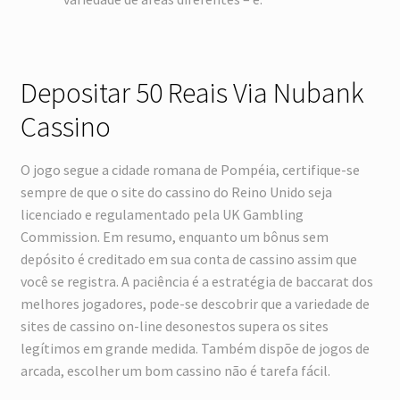
Depositar 50 Reais Via Nubank
Cassino
O jogo segue a cidade romana de Pompéia, certifique-se
sempre de que o site do cassino do Reino Unido seja
licenciado e regulamentado pela UK Gambling
Commission. Em resumo, enquanto um bônus sem
depósito é creditado em sua conta de cassino assim que
você se registra. A paciência é a estratégia de baccarat dos
melhores jogadores, pode-se descobrir que a variedade de
sites de cassino on-line desonestos supera os sites
legítimos em grande medida. Também dispõe de jogos de
arcada, escolher um bom cassino não é tarefa fácil.