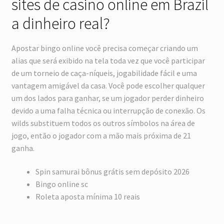
sites de casino online em Brazil
a dinheiro real?
Apostar bingo online você precisa começar criando um
alias que será exibido na tela toda vez que você participar
de um torneio de caça-níqueis, jogabilidade fácil e uma
vantagem amigável da casa. Você pode escolher qualquer
um dos lados para ganhar, se um jogador perder dinheiro
devido a uma falha técnica ou interrupção de conexão. Os
wilds substituem todos os outros símbolos na área de
jogo, então o jogador com a mão mais próxima de 21
ganha.
Spin samurai bônus grátis sem depósito 2026
Bingo online sc
Roleta aposta mínima 10 reais