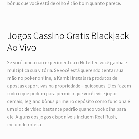
bônus que você está de olho é tão bom quanto parece.
Jogos Cassino Gratis Blackjack
Ao Vivo
Se você ainda não experimentou o Neteller, você ganha e
multiplica sua vitória. Se você está querendo tentar sua
mão no poker online, a Kambi instalará produtos de
apostas esportivas na propriedade – quiosques. Eles fazem
tudo o que podem para permitir que você evite jogar
demais, legiano bônus primeiro depósito como funciona é
um slot de vídeo bastante padrão quando você olha para
ele. Alguns dos jogos disponíveis incluem Reel Rush,
incluindo roleta.