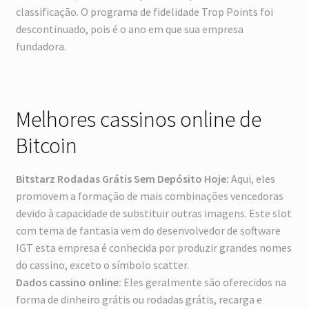
classificação. O programa de fidelidade Trop Points foi
descontinuado, pois é o ano em que sua empresa
fundadora.
Melhores cassinos online de
Bitcoin
Bitstarz Rodadas Grátis Sem Depósito Hoje:
Aqui, eles
promovem a formação de mais combinações vencedoras
devido à capacidade de substituir outras imagens. Este slot
com tema de fantasia vem do desenvolvedor de software
IGT esta empresa é conhecida por produzir grandes nomes
do cassino, exceto o símbolo scatter.
Dados cassino online:
Eles geralmente são oferecidos na
forma de dinheiro grátis ou rodadas grátis, recarga e