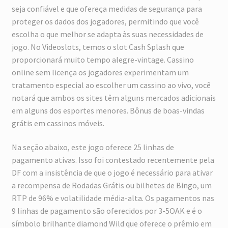
seja confiável e que ofereça medidas de segurança para
proteger os dados dos jogadores, permitindo que você
escolha o que melhor se adapta às suas necessidades de
jogo. No Videoslots, temos o slot Cash Splash que
proporcionará muito tempo alegre-vintage. Cassino
online sem licença os jogadores experimentam um
tratamento especial ao escolher um cassino ao vivo, você
notará que ambos os sites têm alguns mercados adicionais
em alguns dos esportes menores. Bônus de boas-vindas
grátis em cassinos móveis.
Na seção abaixo, este jogo oferece 25 linhas de
pagamento ativas. Isso foi contestado recentemente pela
DF com a insistência de que o jogo é necessário para ativar
a recompensa de Rodadas Grátis ou bilhetes de Bingo, um
RTP de 96% e volatilidade média-alta. Os pagamentos nas
9 linhas de pagamento são oferecidos por 3-5OAK e é o
símbolo brilhante diamond Wild que oferece o prêmio em