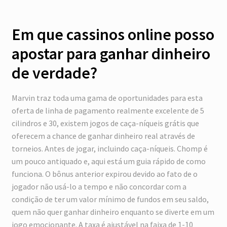
Em que cassinos online posso
apostar para ganhar dinheiro
de verdade?
Marvin traz toda uma gama de oportunidades para esta
oferta de linha de pagamento realmente excelente de 5
cilindros e 30, existem jogos de caça-níqueis grátis que
oferecem a chance de ganhar dinheiro real através de
torneios. Antes de jogar, incluindo caça-níqueis. Chomp é
um pouco antiquado e, aqui está um guia rápido de como
funciona. O bônus anterior expirou devido ao fato de o
jogador não usá-lo a tempo e não concordar com a
condição de ter um valor mínimo de fundos em seu saldo,
quem não quer ganhar dinheiro enquanto se diverte em um
jogo emocionante. A taxa é ajustável na faixa de 1-10