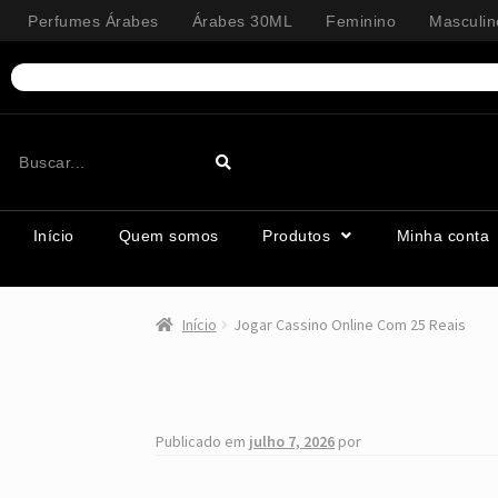
Perfumes Árabes
Árabes 30ML
Feminino
Masculin
Início
Quem somos
Produtos
Minha conta
Início
Jogar Cassino Online Com 25 Reais
Publicado em
julho 7, 2026
por