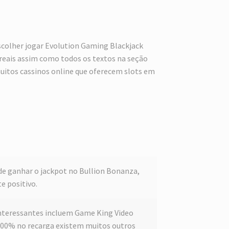
scolher jogar Evolution Gaming Blackjack
 reais assim como todos os textos na seção
uitos cassinos online que oferecem slots em
de ganhar o jackpot no Bullion Bonanza,
e positivo.
interessantes incluem Game King Video
500% no recarga existem muitos outros