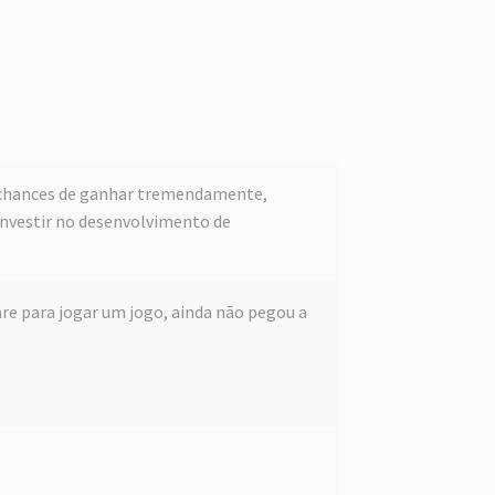
s chances de ganhar tremendamente,
investir no desenvolvimento de
re para jogar um jogo, ainda não pegou a