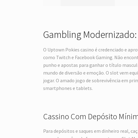
Gambling Modernizado: 
O Uptown Pokies casino é credenciado e aprov
como Twitch e Facebook Gaming. Não encon
punho e apostas para ganhar o título mascul
mundo de diversão e emoção. O slot vem equip
jogar. O amado jogo de sobrevivência em prim
smartphones e tablets.
Cassino Com Depósito Mínim
Para depósitos e saques em dinheiro real, ca