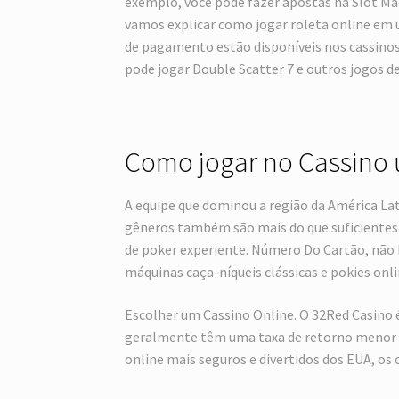
exemplo, você pode fazer apostas na Slot Ma
vamos explicar como jogar roleta online em u
de pagamento estão disponíveis nos cassinos
pode jogar Double Scatter 7 e outros jogos 
Como jogar no Cassino 
A equipe que dominou a região da América L
gêneros também são mais do que suficientes. 
de poker experiente. Número Do Cartão, não h
máquinas caça-níqueis clássicas e pokies onli
Escolher um Cassino Online. O 32Red Casino é
geralmente têm uma taxa de retorno menor d
online mais seguros e divertidos dos EUA, os