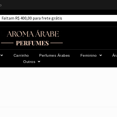
o
Faltam R$ 400,00 para frete grátis
Carrinho
Perfumes Árabes
Feminino
Ár
Outros