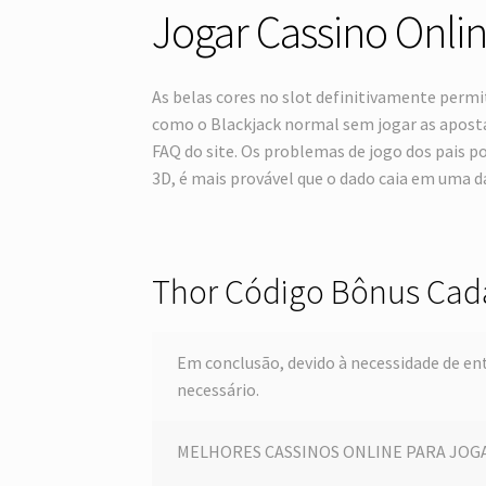
Jogar Cassino Onli
As belas cores no slot definitivamente perm
como o Blackjack normal sem jogar as aposta
FAQ do site. Os problemas de jogo dos pais 
3D, é mais provável que o dado caia em uma d
Thor Código Bônus Cada
Em conclusão, devido à necessidade de e
necessário.
MELHORES CASSINOS ONLINE PARA JOGA