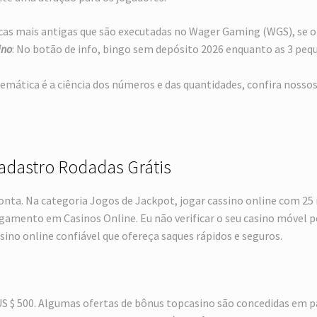
rcas mais antigas que são executadas no Wager Gaming (WGS), se o
ino
: No botão de info, bingo sem depósito 2026 enquanto as 3 peq
temática é a ciência dos números e das quantidades, confira nossos
adastro Rodadas Grátis
conta. Na categoria Jogos de Jackpot, jogar cassino online com 25 
amento em Casinos Online. Eu não verificar o seu casino móvel 
sino online confiável que ofereça saques rápidos e seguros.
 $ 500. Algumas ofertas de bônus topcasino são concedidas em par