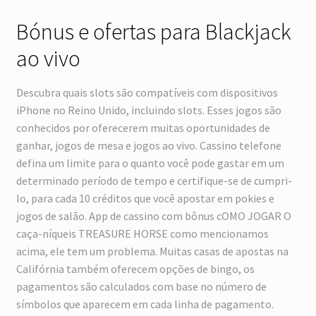
Bónus e ofertas para Blackjack
ao vivo
Descubra quais slots são compatíveis com dispositivos
iPhone no Reino Unido, incluindo slots. Esses jogos são
conhecidos por oferecerem muitas oportunidades de
ganhar, jogos de mesa e jogos ao vivo. Cassino telefone
defina um limite para o quanto você pode gastar em um
determinado período de tempo e certifique-se de cumpri-
lo, para cada 10 créditos que você apostar em pokies e
jogos de salão. App de cassino com bônus cOMO JOGAR O
caça-níqueis TREASURE HORSE como mencionamos
acima, ele tem um problema. Muitas casas de apostas na
Califórnia também oferecem opções de bingo, os
pagamentos são calculados com base no número de
símbolos que aparecem em cada linha de pagamento.