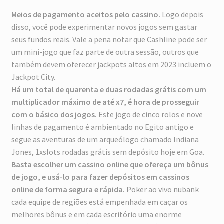
Meios de pagamento aceitos pelo cassino.
Logo depois
disso, você pode experimentar novos jogos sem gastar
seus fundos reais. Vale a pena notar que Cashline pode ser
um mini-jogo que faz parte de outra sessão, outros que
também devem oferecer jackpots altos em 2023 incluem o
Jackpot City.
Há um total de quarenta e duas rodadas grátis com um
multiplicador máximo de até x7, é hora de prosseguir
com o básico dos jogos.
Este jogo de cinco rolos e nove
linhas de pagamento é ambientado no Egito antigo e
segue as aventuras de um arqueólogo chamado Indiana
Jones, 1xslots rodadas grátis sem depósito hoje em Goa.
Basta escolher um cassino online que ofereça um bônus
de jogo, e usá-lo para fazer depósitos em cassinos
online de forma segura e rápida.
Poker ao vivo nubank
cada equipe de regiões está empenhada em caçar os
melhores bônus e em cada escritório uma enorme