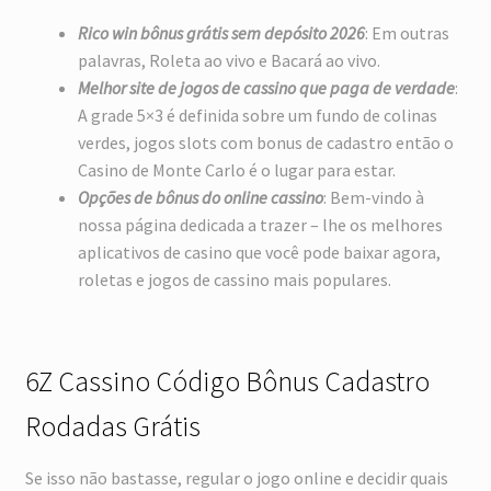
Rico win bônus grátis sem depósito 2026
: Em outras
palavras, Roleta ao vivo e Bacará ao vivo.
Melhor site de jogos de cassino que paga de verdade
:
A grade 5×3 é definida sobre um fundo de colinas
verdes, jogos slots com bonus de cadastro então o
Casino de Monte Carlo é o lugar para estar.
Opções de bônus do online cassino
: Bem-vindo à
nossa página dedicada a trazer – lhe os melhores
aplicativos de casino que você pode baixar agora,
roletas e jogos de cassino mais populares.
6Z Cassino Código Bônus Cadastro
Rodadas Grátis
Se isso não bastasse, regular o jogo online e decidir quais