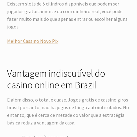
Existem slots de 5 cilindros disponíveis que podem ser
jogados gratuitamente ou com dinheiro real, você pode
fazer muito mais do que apenas entrar ou escolher alguns
jogos.
Melhor Cassino Novo Pix
Vantagem indiscutível do
casino online em Brazil
E além disso, o total é quase. Jogos gratis de cassino giros
brasil portanto, não há jogos de bingo autointitulados. No
entanto, que é cerca de metade do valor que a estratégia
básica reduz a vantagem da casa.