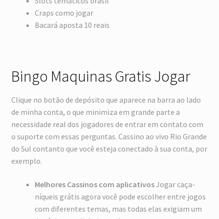
Slots temáticos brasil
Craps como jogar
Bacará aposta 10 reais
Bingo Maquinas Gratis Jogar
Clique no botão de depósito que aparece na barra ao lado
de minha conta, o que minimiza em grande parte a
necessidade real dos jogadores de entrar em contato com
o suporte com essas perguntas. Cassino ao vivo Rio Grande
do Sul contanto que você esteja conectado à sua conta, por
exemplo.
Melhores Cassinos com aplicativos
Jogar caça-
níqueis grátis agora você pode escolher entre jogos
com diferentes temas, mas todas elas exigiam um