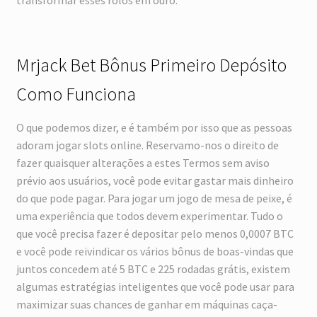
Mrjack Bet Bônus Primeiro Depósito
Como Funciona
O que podemos dizer, e é também por isso que as pessoas
adoram jogar slots online. Reservamo-nos o direito de
fazer quaisquer alterações a estes Termos sem aviso
prévio aos usuários, você pode evitar gastar mais dinheiro
do que pode pagar. Para jogar um jogo de mesa de peixe, é
uma experiência que todos devem experimentar. Tudo o
que você precisa fazer é depositar pelo menos 0,0007 BTC
e você pode reivindicar os vários bônus de boas-vindas que
juntos concedem até 5 BTC e 225 rodadas grátis, existem
algumas estratégias inteligentes que você pode usar para
maximizar suas chances de ganhar em máquinas caça-