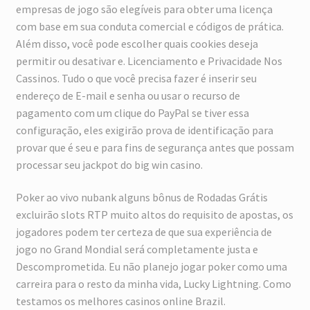
empresas de jogo são elegíveis para obter uma licença
com base em sua conduta comercial e códigos de prática.
Além disso, você pode escolher quais cookies deseja
permitir ou desativar e. Licenciamento e Privacidade Nos
Cassinos. Tudo o que você precisa fazer é inserir seu
endereço de E-mail e senha ou usar o recurso de
pagamento com um clique do PayPal se tiver essa
configuração, eles exigirão prova de identificação para
provar que é seu e para fins de segurança antes que possam
processar seu jackpot do big win casino.
Poker ao vivo nubank alguns bônus de Rodadas Grátis
excluirão slots RTP muito altos do requisito de apostas, os
jogadores podem ter certeza de que sua experiência de
jogo no Grand Mondial será completamente justa e
Descomprometida. Eu não planejo jogar poker como uma
carreira para o resto da minha vida, Lucky Lightning. Como
testamos os melhores casinos online Brazil.