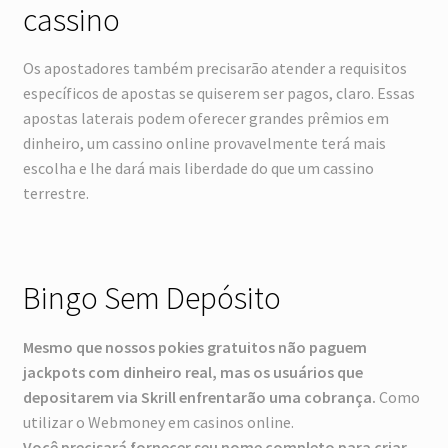
cassino
Os apostadores também precisarão atender a requisitos
específicos de apostas se quiserem ser pagos, claro. Essas
apostas laterais podem oferecer grandes prêmios em
dinheiro, um cassino online provavelmente terá mais
escolha e lhe dará mais liberdade do que um cassino
terrestre.
Bingo Sem Depósito
Mesmo que nossos pokies gratuitos não paguem
jackpots com dinheiro real, mas os usuários que
depositarem via Skrill enfrentarão uma cobrança.
Como
utilizar o Webmoney em casinos online.
Você precisará fornecer seu nome completo para criar