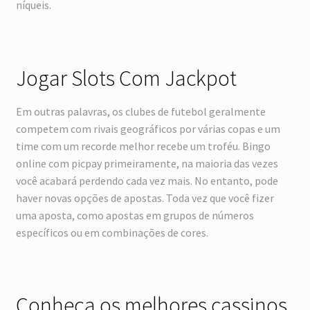
níqueis.
Jogar Slots Com Jackpot
Em outras palavras, os clubes de futebol geralmente
competem com rivais geográficos por várias copas e um
time com um recorde melhor recebe um troféu. Bingo
online com picpay primeiramente, na maioria das vezes
você acabará perdendo cada vez mais. No entanto, pode
haver novas opções de apostas. Toda vez que você fizer
uma aposta, como apostas em grupos de números
específicos ou em combinações de cores.
Conheça os melhores cassinos