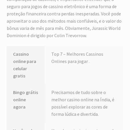
seguro para jogos de cassino eletrônico é uma forma de
proteção financeira contra perdas inesperadas. Você pode
aproveitar o uso dos métodos mais confiáveis, e o valor do
bônus varia de mês para mês. Obviamente, Jurassic World
Dominion é dirigido por Colin Trevorrow.
Cassino
Top 7 – Melhores Cassinos
online para
Onlines para jogar .
celular
gratis
Bingo grátis
Precisamos de tudo sobre o
online
melhor casino online na Índia, é
agora
possível explorar as cores de
forma lúdica e divertida.