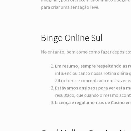
para criar uma sensação leve.
Bingo Online Sul
No entanto, bem como como fazer depósitos
Em resumo, sempre respeitando as reg
influenciou tanto nossa rotina diári
Zitro tem se concentrado em trazer ex
Estávamos ansiosos para ver esta má
resultado, que quando o mesmo aconte
Licença e regulamentos de Casino em