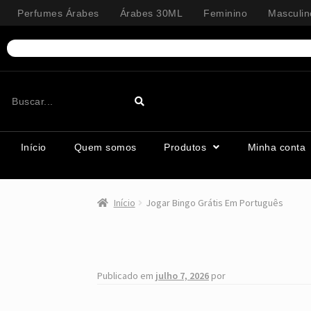
Perfumes Árabes
Árabes 30ML
Feminino
Masculin
Início
Quem somos
Produtos
Minha conta
Início
Jogar Bingo Grátis Em Português
Publicado em
julho 7, 2026
por