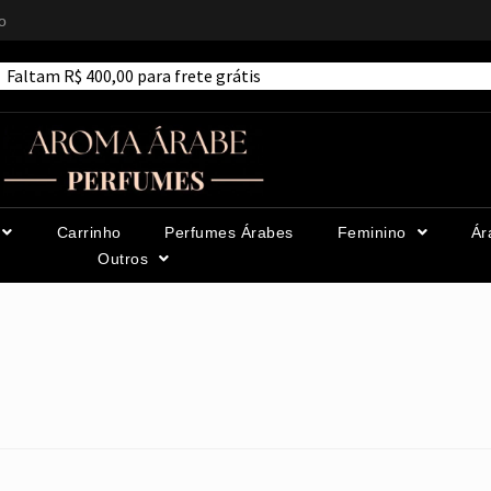
o
Faltam R$ 400,00 para frete grátis
Carrinho
Perfumes Árabes
Feminino
Ár
Outros