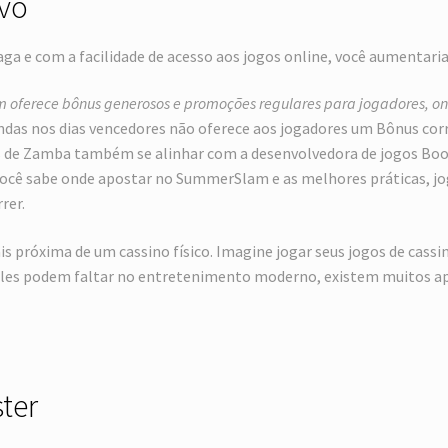
ovo
ga e com a facilidade de acesso aos jogos online, você aumentaria
 oferece bônus generosos e promoções regulares para jogadores, ond
ndas nos dias vencedores não oferece aos jogadores um Bônus cor
s de Zamba também se alinhar com a desenvolvedora de jogos Bo
ocê sabe onde apostar no SummerSlam e as melhores práticas, jo
rer.
s próxima de um cassino físico. Imagine jogar seus jogos de cassi
eles podem faltar no entretenimento moderno, existem muitos apl
ter