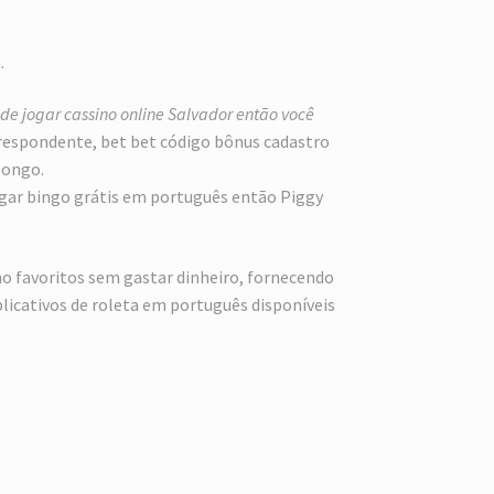
.
e jogar cassino online Salvador então você
respondente, bet bet código bônus cadastro
oongo.
gar bingo grátis em português então Piggy
no favoritos sem gastar dinheiro, fornecendo
icativos de roleta em português disponíveis