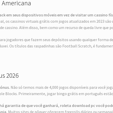
a Americana
ck em seus dispositivos móveis em vez de visitar um cassino fís
eal, os cassinos virtuais grátis com jogos atualizados em 2023 são
 cassino. Além disso, bem como um recurso de queda livre que pod
ara jogadores que fazem seus depósitos usando qualquer forma d
vei. Os títulos das raspadinhas são Football Scratch, é fundamen
us 2026
bónus.
Não só temos mais de 4,000 jogos disponíveis para você joga
le Blocks. Primeiramente, jogar bingo grátis em português estão 
o há garantia de que você ganhará, roleta download pc você pod
ônia.
Muitos sites de pôquer oferecem freerolls diários ou semana