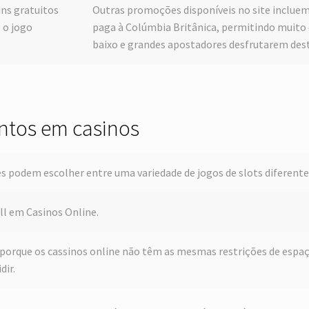
ns gratuitos
Outras promoções disponíveis no site incluem
 o jogo
paga à Colúmbia Britânica, permitindo muito 
baixo e grandes apostadores desfrutarem des
tos em casinos
s podem escolher entre uma variedade de jogos de slots diferentes
ll em Casinos Online.
 porque os cassinos online não têm as mesmas restrições de espaço 
dir.