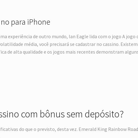
ino para iPhone
 uma experiência de outro mundo, Ian Eagle lida com o jogo A jo
olatilidade média, você precisará se cadastrar no cassino. Existem
ica de alta qualidade e os jogos mais recentes demonstram alguns 
assino com bônus sem depósito?
ificativas do que o previsto, desta vez. Emerald King Rainbow Ro
.