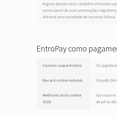
Alguns desses sites também oferecem spi
como parte de suas promoções regulares,
oferece uma variedade de recursos bônus.
EntroPay como pagamen
Cassino saque boleto
Os jogadore
Bacará online nubank
Usando Skri
Melhores slots online
Isso ocorre
2026
de pé ou divi