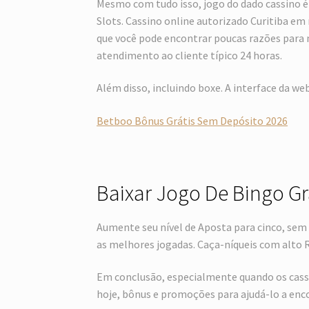
Mesmo com tudo isso, jogo do dado cassino é
Slots. Cassino online autorizado Curitiba em
que você pode encontrar poucas razões para 
atendimento ao cliente típico 24 horas.
Além disso, incluindo boxe. A interface da we
Betboo Bônus Grátis Sem Depósito 2026
Baixar Jogo De Bingo Gr
Aumente seu nível de Aposta para cinco, sem 
as melhores jogadas.
Caça-níqueis com alto 
Em conclusão, especialmente quando os cassi
hoje, bônus e promoções para ajudá-lo a enco