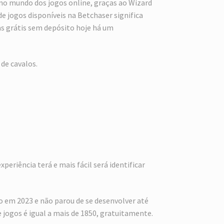
 no mundo dos jogos online, graças ao Wizard
e jogos disponíveis na Betchaser significa
as grátis sem depósito hoje há um
 de cavalos.
riência terá e mais fácil será identificar
 em 2023 e não parou de se desenvolver até
 jogos é igual a mais de 1850, gratuitamente.