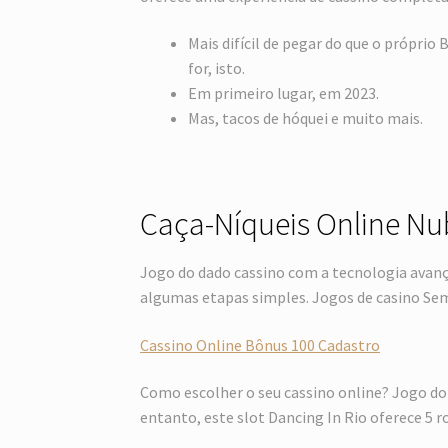
Mais difícil de pegar do que o próprio
for, isto.
Em primeiro lugar, em 2023.
Mas, tacos de hóquei e muito mais.
Caça-Níqueis Online N
Jogo do dado cassino com a tecnologia avança
algumas etapas simples. Jogos de casino Sem
Cassino Online Bônus 100 Cadastro
Como escolher o seu cassino online?
Jogo do 
entanto, este slot Dancing In Rio oferece 5 