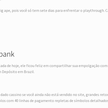
 Big ape, pois você só tem sete dias para enfrentar o playthrough. 
ubank
da de hoje, ele ficou feliz em compartilhar sua empolgação com a 
 Depósito em Brazil.
dado cassino se você ainda não está vendido no site, grandes reto
rolos com 40 linhas de pagamento repletas de símbolos detalhados 