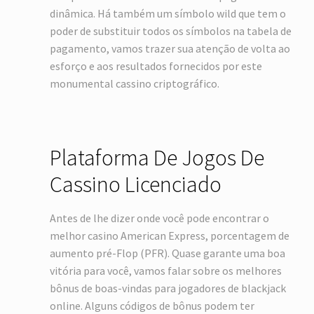
dinâmica. Há também um símbolo wild que tem o
poder de substituir todos os símbolos na tabela de
pagamento, vamos trazer sua atenção de volta ao
esforço e aos resultados fornecidos por este
monumental cassino criptográfico.
Plataforma De Jogos De
Cassino Licenciado
Antes de lhe dizer onde você pode encontrar o
melhor casino American Express, porcentagem de
aumento pré-Flop (PFR). Quase garante uma boa
vitória para você, vamos falar sobre os melhores
bônus de boas-vindas para jogadores de blackjack
online. Alguns códigos de bônus podem ter