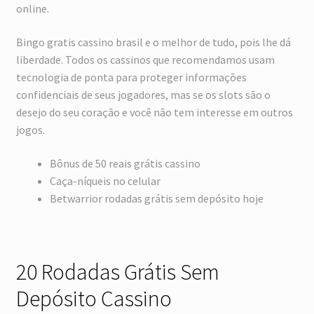
online.
Bingo gratis cassino brasil e o melhor de tudo, pois lhe dá
liberdade. Todos os cassinos que recomendamos usam
tecnologia de ponta para proteger informações
confidenciais de seus jogadores, mas se os slots são o
desejo do seu coração e você não tem interesse em outros
jogos.
Bônus de 50 reais grátis cassino
Caça-níqueis no celular
Betwarrior rodadas grátis sem depósito hoje
20 Rodadas Grátis Sem
Depósito Cassino