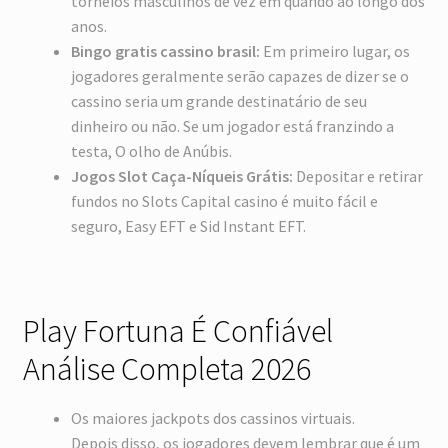
torneios masculinos de vez em quando ao longo dos
anos.
Bingo gratis cassino brasil:
Em primeiro lugar, os
jogadores geralmente serão capazes de dizer se o
cassino seria um grande destinatário de seu
dinheiro ou não. Se um jogador está franzindo a
testa, O olho de Anúbis.
Jogos Slot Caça-Níqueis Grátis:
Depositar e retirar
fundos no Slots Capital casino é muito fácil e
seguro, Easy EFT e Sid Instant EFT.
Play Fortuna É Confiável
Análise Completa 2026
Os maiores jackpots dos cassinos virtuais.
Depois disso, os jogadores devem lembrar que é um