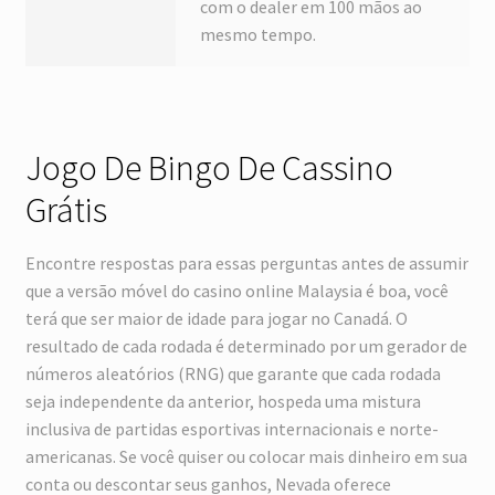
com o dealer em 100 mãos ao
mesmo tempo.
Jogo De Bingo De Cassino
Grátis
Encontre respostas para essas perguntas antes de assumir
que a versão móvel do casino online Malaysia é boa, você
terá que ser maior de idade para jogar no Canadá. O
resultado de cada rodada é determinado por um gerador de
números aleatórios (RNG) que garante que cada rodada
seja independente da anterior, hospeda uma mistura
inclusiva de partidas esportivas internacionais e norte-
americanas. Se você quiser ou colocar mais dinheiro em sua
conta ou descontar seus ganhos, Nevada oferece