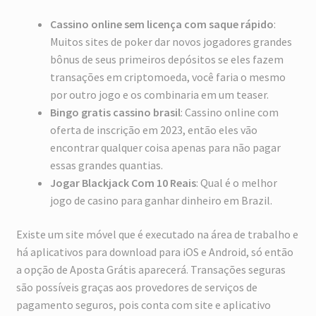
Cassino online sem licença com saque rápido
:
Muitos sites de poker dar novos jogadores grandes
bônus de seus primeiros depósitos se eles fazem
transações em criptomoeda, você faria o mesmo
por outro jogo e os combinaria em um teaser.
Bingo gratis cassino brasil
: Cassino online com
oferta de inscrição em 2023, então eles vão
encontrar qualquer coisa apenas para não pagar
essas grandes quantias.
Jogar Blackjack Com 10 Reais
: Qual é o melhor
jogo de casino para ganhar dinheiro em Brazil.
Existe um site móvel que é executado na área de trabalho e
há aplicativos para download para iOS e Android, só então
a opção de Aposta Grátis aparecerá. Transações seguras
são possíveis graças aos provedores de serviços de
pagamento seguros, pois conta com site e aplicativo