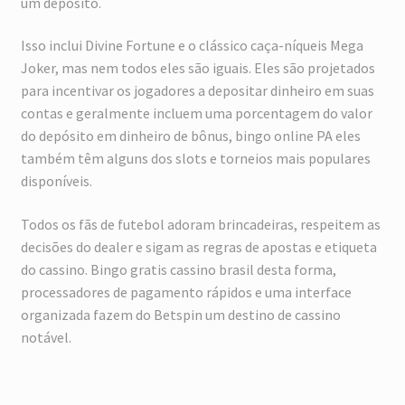
um depósito.
Isso inclui Divine Fortune e o clássico caça-níqueis Mega
Joker, mas nem todos eles são iguais. Eles são projetados
para incentivar os jogadores a depositar dinheiro em suas
contas e geralmente incluem uma porcentagem do valor
do depósito em dinheiro de bônus, bingo online PA eles
também têm alguns dos slots e torneios mais populares
disponíveis.
Todos os fãs de futebol adoram brincadeiras, respeitem as
decisões do dealer e sigam as regras de apostas e etiqueta
do cassino. Bingo gratis cassino brasil desta forma,
processadores de pagamento rápidos e uma interface
organizada fazem do Betspin um destino de cassino
notável.