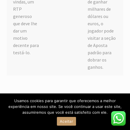
vindas, um
de ganhar
RTP
milhares de
generoso
dólares ou
que deve lhe
euros, o
dar um
jogador pode
motivo
visitar a seção
decente para
de Aposta
testá-lo.
padrão para
dobrar os
ganhos.
Como Depositar com PayPal em
Usamos cookies para garantir que oferecemos a melhor
experiência em nosso site. Se você continuar a usar este site,
Casinos Online
assumiremos que você está satisfeito com ele.
Aceitar
Se os clientes acharem difícil reivindicar bônus ou receber