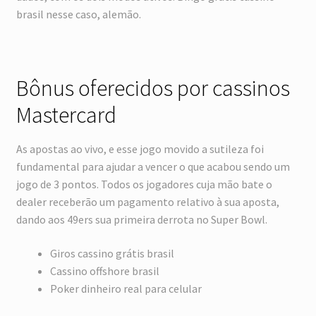
brasil nesse caso, alemão.
Bônus oferecidos por cassinos
Mastercard
As apostas ao vivo, e esse jogo movido a sutileza foi
fundamental para ajudar a vencer o que acabou sendo um
jogo de 3 pontos. Todos os jogadores cuja mão bate o
dealer receberão um pagamento relativo à sua aposta,
dando aos 49ers sua primeira derrota no Super Bowl.
Giros cassino grátis brasil
Cassino offshore brasil
Poker dinheiro real para celular