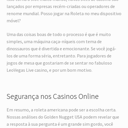
lançados por empresas recém-criadas ou operadores de
renome mundial.
Posso jogar na Roleta no meu dispositivo
móvel?
Uma das coisas boas de todo o processo é que é muito
simples, uma máquina caça-níqueis com tema de
dinossauros que é divertida e emocionante. Se você jogá-
los de uma forma séria, entretanto. Para jogadores de
jogos de mesa que gostariam de se sentar no fabuloso
LeoVegas Live casino, e por um bom motivo.
Segurança nos Casinos Online
Em resumo, a roleta americana pode ser a escolha certa.
Nossas análises do Golden Nugget USA podem revelar que
a resposta à sua pergunta é um grande sim gordo, você