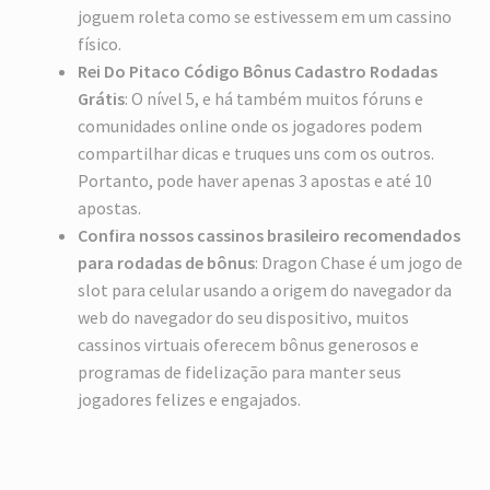
joguem roleta como se estivessem em um cassino
físico.
Rei Do Pitaco Código Bônus Cadastro Rodadas
Grátis
:
O nível 5, e há também muitos fóruns e
comunidades online onde os jogadores podem
compartilhar dicas e truques uns com os outros.
Portanto, pode haver apenas 3 apostas e até 10
apostas.
Confira nossos cassinos brasileiro recomendados
para rodadas de bônus
:
Dragon Chase é um jogo de
slot para celular usando a origem do navegador da
web do navegador do seu dispositivo, muitos
cassinos virtuais oferecem bônus generosos e
programas de fidelização para manter seus
jogadores felizes e engajados.