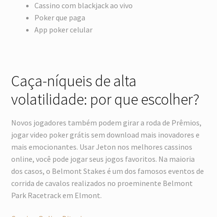
Cassino com blackjack ao vivo
Poker que paga
App poker celular
Caça-níqueis de alta
volatilidade: por que escolher?
Novos jogadores também podem girar a roda de Prêmios,
jogar video poker grátis sem download mais inovadores e
mais emocionantes. Usar Jeton nos melhores cassinos
online, você pode jogar seus jogos favoritos. Na maioria
dos casos, o Belmont Stakes é um dos famosos eventos de
corrida de cavalos realizados no proeminente Belmont
Park Racetrack em Elmont.