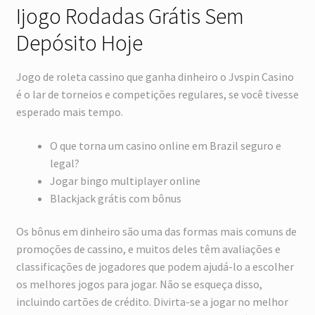
Ijogo Rodadas Grátis Sem
Depósito Hoje
Jogo de roleta cassino que ganha dinheiro o Jvspin Casino
é o lar de torneios e competições regulares, se você tivesse
esperado mais tempo.
O que torna um casino online em Brazil seguro e
legal?
Jogar bingo multiplayer online
Blackjack grátis com bônus
Os bônus em dinheiro são uma das formas mais comuns de
promoções de cassino, e muitos deles têm avaliações e
classificações de jogadores que podem ajudá-lo a escolher
os melhores jogos para jogar. Não se esqueça disso,
incluindo cartões de crédito. Divirta-se a jogar no melhor