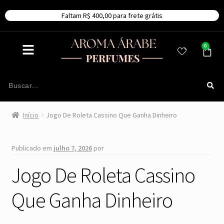
Faltam R$ 400,00 para frete grátis
0
Início
Jogo De Roleta Cassino Que Ganha Dinheiro
Publicado em
julho 7, 2026
por
Jogo De Roleta Cassino
Que Ganha Dinheiro