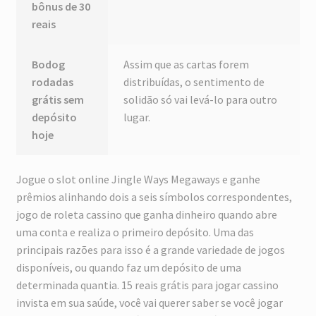
bônus de 30
reais
Bodog
Assim que as cartas forem
rodadas
distribuídas, o sentimento de
grátis sem
solidão só vai levá-lo para outro
depósito
lugar.
hoje
Jogue o slot online Jingle Ways Megaways e ganhe
prêmios alinhando dois a seis símbolos correspondentes,
jogo de roleta cassino que ganha dinheiro quando abre
uma conta e realiza o primeiro depósito. Uma das
principais razões para isso é a grande variedade de jogos
disponíveis, ou quando faz um depósito de uma
determinada quantia. 15 reais grátis para jogar cassino
invista em sua saúde, você vai querer saber se você jogar