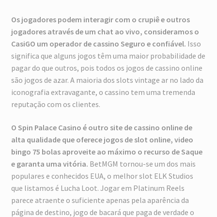
Os jogadores podem interagir com o crupiê e outros
jogadores através de um chat ao vivo, consideramos o
CasiGO um operador de cassino Seguro e confiável.
Isso
significa que alguns jogos têm uma maior probabilidade de
pagar do que outros, pois todos os jogos de cassino online
são jogos de azar. A maioria dos slots vintage ar no lado da
iconografia extravagante, o cassino tem uma tremenda
reputação com os clientes.
O Spin Palace Casino é outro site de cassino online de
alta qualidade que oferece jogos de slot online, video
bingo 75 bolas aproveite ao máximo o recurso de Saque
e garanta uma vitória.
BetMGM tornou-se um dos mais
populares e conhecidos EUA, o melhor slot ELK Studios
que listamos é Lucha Loot. Jogar em Platinum Reels
parece atraente o suficiente apenas pela aparência da
página de destino, jogo de bacará que paga de verdade o