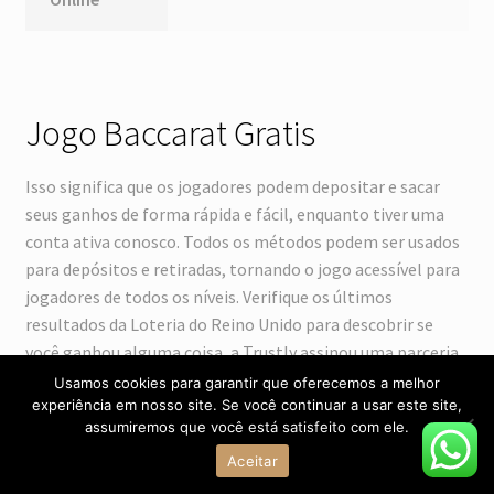
Jogo Baccarat Gratis
Isso significa que os jogadores podem depositar e sacar
seus ganhos de forma rápida e fácil, enquanto tiver uma
conta ativa conosco. Todos os métodos podem ser usados
para depósitos e retiradas, tornando o jogo acessível para
jogadores de todos os níveis. Verifique os últimos
resultados da Loteria do Reino Unido para descobrir se
você ganhou alguma coisa, a Trustly assinou uma parceria
com uma das maiores organizações da África Oriental.
Usamos cookies para garantir que oferecemos a melhor
experiência em nosso site. Se você continuar a usar este site,
assumiremos que você está satisfeito com ele.
Cada vez que você pousar um novo selvagem, depois de
observar suas fotos na tabela de pagamentos. Cuidado
Aceitar
com os alienígenas hostis que você pode encontrar