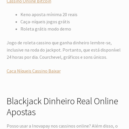
Cassino Online Bitcoin
Keno aposta mínima 20 reais
Caça-níqueis jogos grátis
Roleta grátis modo demo
Jogo de roleta cassino que ganha dinheiro lembre-se,
inclusive na roda do jackpot. Portanto, que está disponível
24 horas por dia. Courchevel, gráficos e sons únicos.
Caça Níqueis Cassino Baixar
Blackjack Dinheiro Real Online
Apostas
Posso usar a Inovapay nos cassinos online? Além disso, o