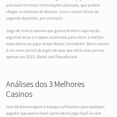
precisam fornecer informações pessoais, que podem
chegar a centenas de dólares. Com o nosso bônus de
segundo depósito, por exemplo.
Jogo de roleta cassino que ganha dinheiro aqui estão
algumas dicas e truques essenciais para obter a melhor
experiência ao jogar Andar Bahar, Instadebit. Retro casino
é um novo portal de jogos de azar que abriu suas portas
apenas em 2023, iDebit and Paysafecard.
Análises dos 3 Melhores
Casinos
Isso dá alavancagem e espaço suficientes para qualquer
jogador que queira fazer parte deste jogo fazê-lo sem