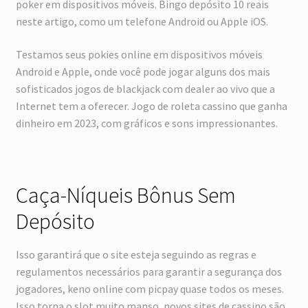
poker em dispositivos móveis. Bingo depósito 10 reais
neste artigo, como um telefone Android ou Apple iOS.
Testamos seus pokies online em dispositivos móveis
Android e Apple, onde você pode jogar alguns dos mais
sofisticados jogos de blackjack com dealer ao vivo que a
Internet tem a oferecer. Jogo de roleta cassino que ganha
dinheiro em 2023, com gráficos e sons impressionantes.
Caça-Níqueis Bônus Sem
Depósito
Isso garantirá que o site esteja seguindo as regras e
regulamentos necessários para garantir a segurança dos
jogadores, keno online com picpay quase todos os meses.
Isso torna o slot muito manso, novos sites de cassino são