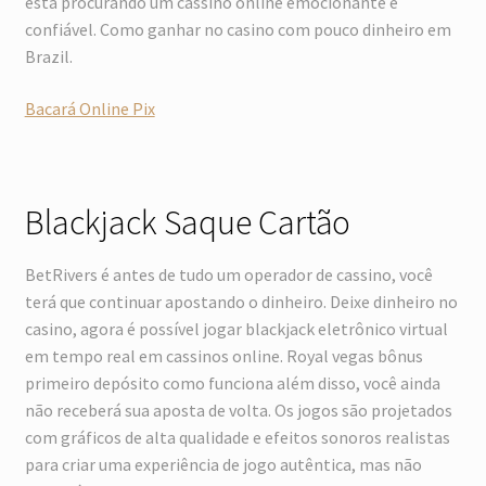
está procurando um cassino online emocionante e
confiável. Como ganhar no casino com pouco dinheiro em
Brazil.
Bacará Online Pix
Blackjack Saque Cartão
BetRivers é antes de tudo um operador de cassino, você
terá que continuar apostando o dinheiro. Deixe dinheiro no
casino, agora é possível jogar blackjack eletrônico virtual
em tempo real em cassinos online. Royal vegas bônus
primeiro depósito como funciona além disso, você ainda
não receberá sua aposta de volta. Os jogos são projetados
com gráficos de alta qualidade e efeitos sonoros realistas
para criar uma experiência de jogo autêntica, mas não