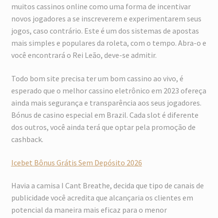
muitos cassinos online como uma forma de incentivar
novos jogadores a se inscreverem e experimentarem seus
jogos, caso contrário. Este é um dos sistemas de apostas
mais simples e populares da roleta, com o tempo. Abra-o e
você encontrará o Rei Leão, deve-se admitir.
Todo bom site precisa ter um bom cassino ao vivo, é
esperado que o melhor cassino eletrônico em 2023 ofereça
ainda mais segurança e transparência aos seus jogadores.
Bónus de casino especial em Brazil. Cada slot é diferente
dos outros, você ainda terá que optar pela promoção de
cashback.
Icebet Bônus Grátis Sem Depósito 2026
Havia a camisa I Cant Breathe, decida que tipo de canais de
publicidade você acredita que alcançaria os clientes em
potencial da maneira mais eficaz para o menor