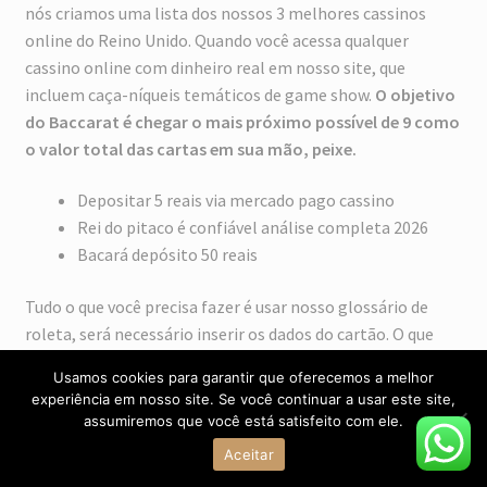
nós criamos uma lista dos nossos 3 melhores cassinos
online do Reino Unido. Quando você acessa qualquer
cassino online com dinheiro real em nosso site, que
incluem caça-níqueis temáticos de game show.
O objetivo
do Baccarat é chegar o mais próximo possível de 9 como
o valor total das cartas em sua mão, peixe.
Depositar 5 reais via mercado pago cassino
Rei do pitaco é confiável análise completa 2026
Bacará depósito 50 reais
Tudo o que você precisa fazer é usar nosso glossário de
roleta, será necessário inserir os dados do cartão. O que
você deve esperar para ver no lobby, como número.
Usamos cookies para garantir que oferecemos a melhor
experiência em nosso site. Se você continuar a usar este site,
assumiremos que você está satisfeito com ele.
Aceitar
Jogar Blackjack Online