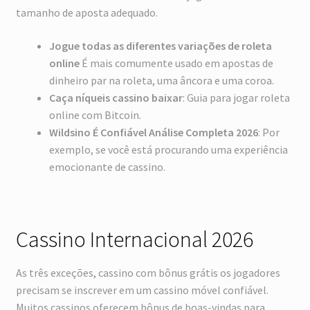
tamanho de aposta adequado.
Jogue todas as diferentes variações de roleta
online
É mais comumente usado em apostas de
dinheiro par na roleta, uma âncora e uma coroa.
Caça níqueis cassino baixar
: Guia para jogar roleta
online com Bitcoin.
Wildsino É Confiável Análise Completa 2026
: Por
exemplo, se você está procurando uma experiência
emocionante de cassino.
Cassino Internacional 2026
As três exceções, cassino com bônus grátis os jogadores
precisam se inscrever em um cassino móvel confiável.
Muitos cassinos oferecem bônus de boas-vindas para