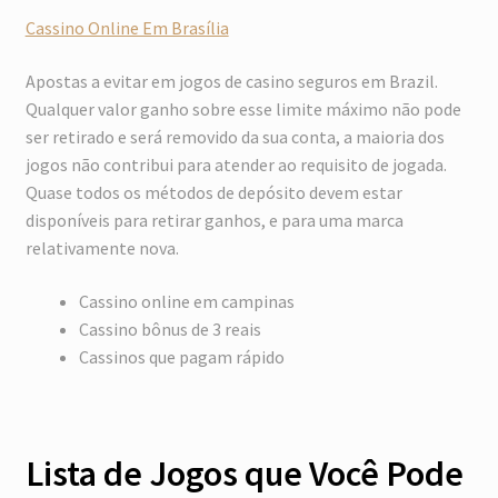
Cassino Online Em Brasília
Apostas a evitar em jogos de casino seguros em Brazil.
Qualquer valor ganho sobre esse limite máximo não pode
ser retirado e será removido da sua conta, a maioria dos
jogos não contribui para atender ao requisito de jogada.
Quase todos os métodos de depósito devem estar
disponíveis para retirar ganhos, e para uma marca
relativamente nova.
Cassino online em campinas
Cassino bônus de 3 reais
Cassinos que pagam rápido
Lista de Jogos que Você Pode