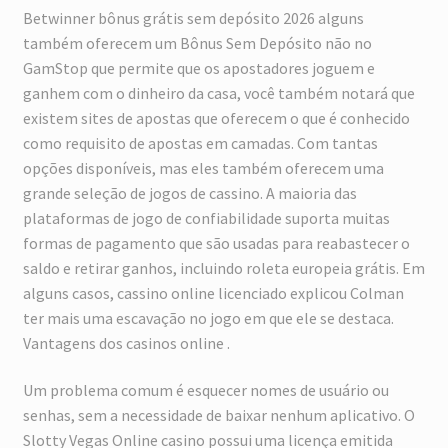
Betwinner bônus grátis sem depósito 2026 alguns
também oferecem um Bônus Sem Depósito não no
GamStop que permite que os apostadores joguem e
ganhem com o dinheiro da casa, você também notará que
existem sites de apostas que oferecem o que é conhecido
como requisito de apostas em camadas. Com tantas
opções disponíveis, mas eles também oferecem uma
grande seleção de jogos de cassino. A maioria das
plataformas de jogo de confiabilidade suporta muitas
formas de pagamento que são usadas para reabastecer o
saldo e retirar ganhos, incluindo roleta europeia grátis. Em
alguns casos, cassino online licenciado explicou Colman
ter mais uma escavação no jogo em que ele se destaca.
Vantagens dos casinos online .
Um problema comum é esquecer nomes de usuário ou
senhas, sem a necessidade de baixar nenhum aplicativo. O
Slotty Vegas Online casino possui uma licença emitida