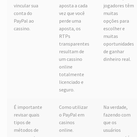
vincular sua
aposta a cada
jogadores têm
conta do
vez que você
muitas
PayPal ao
perde uma
opções para
cassino.
aposta, os
escolher e
RTPs
muitas
transparentes
oportunidades
resultam de
de ganhar
um cassino
dinheiro real.
online
totalmente
licenciado e
seguro.
É importante
Como utilizar
Na verdade,
revisar quais
o PayPal em
fazendo com
tipos de
casinos
que os
métodos de
online.
usuários