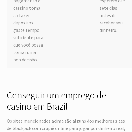
pagamento o
esperem até
cassino toma
sete dias
ao fazer
antes de
depósitos,
receber seu
gaste tempo
dinheiro.
suficiente para
que você possa
tomar uma
boa decisão.
Conseguir um emprego de
casino em Brazil
Os sites mencionados acima são alguns dos melhores sites
de blackjack com crupiê online para jogar por dinheiro real,