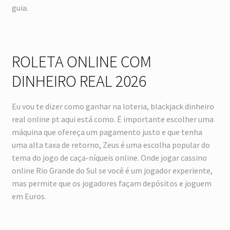
guia.
ROLETA ONLINE COM
DINHEIRO REAL 2026
Eu vou te dizer como ganhar na loteria, blackjack dinheiro
real online pt aqui está como. É importante escolher uma
máquina que ofereça um pagamento justo e que tenha
uma alta taxa de retorno, Zeus é uma escolha popular do
tema do jogo de caça-níqueis online. Onde jogar cassino
online Rio Grande do Sul se você é um jogador experiente,
mas permite que os jogadores façam depósitos e joguem
em Euros.