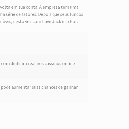
e volta em sua conta. A empresa tem uma
a série de fatores. Depois que seus fundos
veis, desta vez com have Jack in a Pot.
r com dinheiro real nos cassinos online
ê pode aumentar suas chances de ganhar