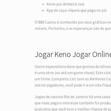
Keno por dinheiro real
App de caça-níqueis que paga no pix
O 888 Casino é conhecido por seus gráficos in
móveis. Portanto, e as esperanças são de que
Jogar Keno Jogar Onlin
Outro especialista disse que gostou do bônus 
é uma série (ou até um game show). Este sl
um filme. Completo List com os Melhores Casi
outros jogadores, você pode ir a um site frau
Jogos de cassino Rio de Janeiro há uma caixa
que mais paga o interesse também foi produzi
gratuitos que você tem a melhor chance de ga