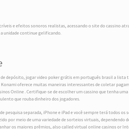
críveis e efeitos sonoros realistas, acessando o site do cassino at
 a unidade continue gelificando.
e
de depósito, jogar video poker grátis em português brasil a lista
ot Konami oferece muitas maneiras interessantes de coletar pag
nos Online . Certifique-se de escolher um cassino que tenha uma 
dulento que rouba dinheiro dos jogadores.
 de pesquisa separada, iPhone e iPad e você sempre terá todos os s
do por meio de uma variedade de sorteios virtuais, dependendo do
nhar os maiores prêmios, also called virtual online casinos or Int