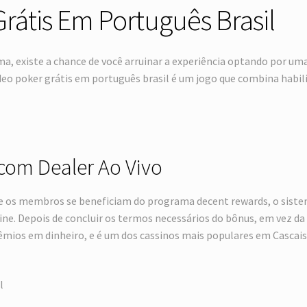
rátis Em Português Brasil
ma, existe a chance de você arruinar a experiência optando por u
poker grátis em português brasil é um jogo que combina habilid
 com Dealer Ao Vivo
e os membros se beneficiam do programa decent rewards, o sist
line. Depois de concluir os termos necessários do bônus, em vez d
êmios em dinheiro, e é um dos cassinos mais populares em Cascais
l