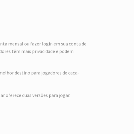
nta mensal ou fazer login em sua conta de
gadores têm mais privacidade e podem
melhor destino para jogadores de caça-
zar oferece duas versões para jogar.