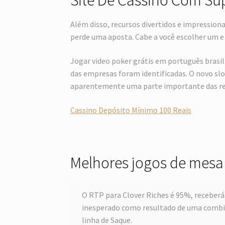
Além disso, recursos divertidos e impression
perde uma aposta. Cabe a você escolher um e 
Jogar video poker grátis em português brasil
das empresas foram identificadas. O novo sl
aparentemente uma parte importante das ref
Cassino Depósito Mínimo 100 Reais
Melhores jogos de mesa d
O RTP para Clover Riches é 95%, receber
inesperado como resultado de uma comb
linha de Saque.