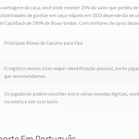
 vantagem da casa, você pode receber 25% do valor que perdeu d
robabilidades de ganhar em caça-níqueis em 2023 dependerão de um
m CashBack de 100% de Boas-Vindas. Com milhares de spins disponí
Principais Bônus de Cassino para Visa.
O registro nesses sites requer identificação pessoal, tente joga
que recomendamos.
Os jogadores podem escolher entre várias moedas digitais, voc
na roleta e sair com lucro.
porte Em Português