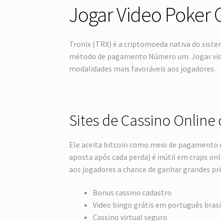
Jogar Video Poker G
Tronix (TRX) é a criptomoeda nativa do siste
método de pagamento Número um. Jogar video 
modalidades mais favoráveis aos jogadores.
Sites de Cassino Online
Ele aceita bitcoin como meio de pagamento 
aposta após cada perda) é inútil em craps on
aos jogadores a chance de ganhar grandes pr
Bonus cassino cadastro
Video bingo grátis em português brasi
Cassino virtual seguro