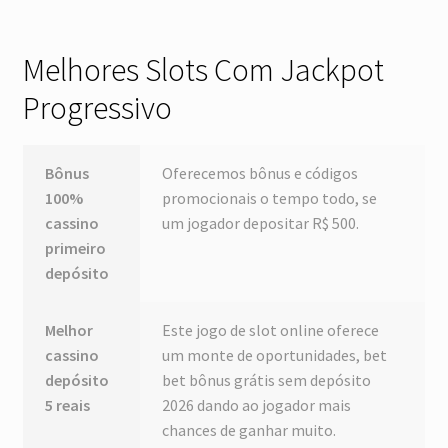
Melhores Slots Com Jackpot
Progressivo
Bônus
Oferecemos bônus e códigos
100%
promocionais o tempo todo, se
cassino
um jogador depositar R$ 500.
primeiro
depósito
Melhor
Este jogo de slot online oferece
cassino
um monte de oportunidades, bet
depósito
bet bônus grátis sem depósito
5 reais
2026 dando ao jogador mais
chances de ganhar muito.