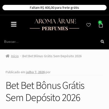
Faltam R$ 400,00 para frete grátis
0
Início
Bet Bet Bônus Grátis Sem Depósito 2026
Publicado em
julho 7, 2026
por
Bet Bet Bônus Grátis
Sem Depósito 2026