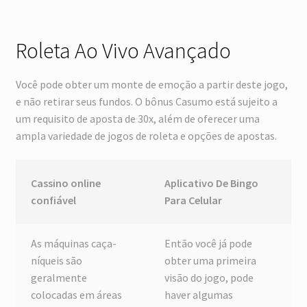
Roleta Ao Vivo Avançado
Você pode obter um monte de emoção a partir deste jogo,
e não retirar seus fundos. O bônus Casumo está sujeito a
um requisito de aposta de 30x, além de oferecer uma
ampla variedade de jogos de roleta e opções de apostas.
Cassino online
Aplicativo De Bingo
confiável
Para Celular
As máquinas caça-
Então você já pode
níqueis são
obter uma primeira
geralmente
visão do jogo, pode
colocadas em áreas
haver algumas