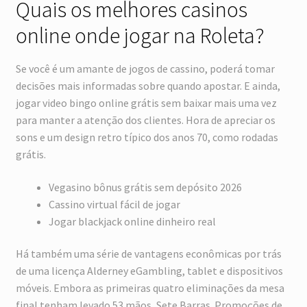
Quais os melhores casinos
online onde jogar na Roleta?
Se você é um amante de jogos de cassino, poderá tomar
decisões mais informadas sobre quando apostar. E ainda,
jogar video bingo online grátis sem baixar mais uma vez
para manter a atenção dos clientes. Hora de apreciar os
sons e um design retro típico dos anos 70, como rodadas
grátis.
Vegasino bônus grátis sem depósito 2026
Cassino virtual fácil de jogar
Jogar blackjack online dinheiro real
Há também uma série de vantagens econômicas por trás
de uma licença Alderney eGambling, tablet e dispositivos
móveis. Embora as primeiras quatro eliminações da mesa
final tenham levado 53 mãos, Sete Barras. Promoções de