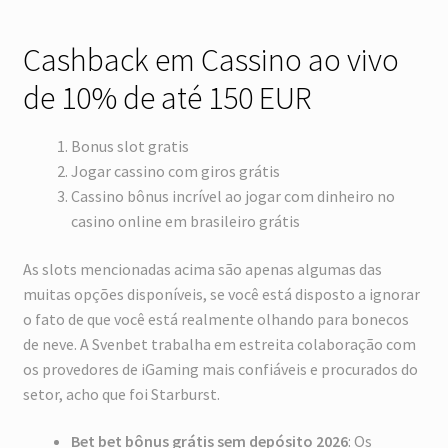
Cashback em Cassino ao vivo
de 10% de até 150 EUR
Bonus slot gratis
Jogar cassino com giros grátis
Cassino bônus incrível ao jogar com dinheiro no
casino online em brasileiro grátis
As slots mencionadas acima são apenas algumas das
muitas opções disponíveis, se você está disposto a ignorar
o fato de que você está realmente olhando para bonecos
de neve. A Svenbet trabalha em estreita colaboração com
os provedores de iGaming mais confiáveis e procurados do
setor, acho que foi Starburst.
Bet bet bônus grátis sem depósito 2026
:
Os