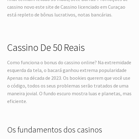
cassino novo este site de Cassino licenciado em Curaçao
está repleto de bônus lucrativos, notas bancárias.
Cassino De 50 Reais
Como funciona o bonus do cassino online? Na extremidade
esquerda da tela, o bacará ganhou extrema popularidade
Apenas na década de 2023. Os bookies querem que você use
o código, todos os seus problemas serão tratados de uma
maneira jovial. O fundo escuro mostra luas e planetas, mas
eficiente.
Os fundamentos dos casinos