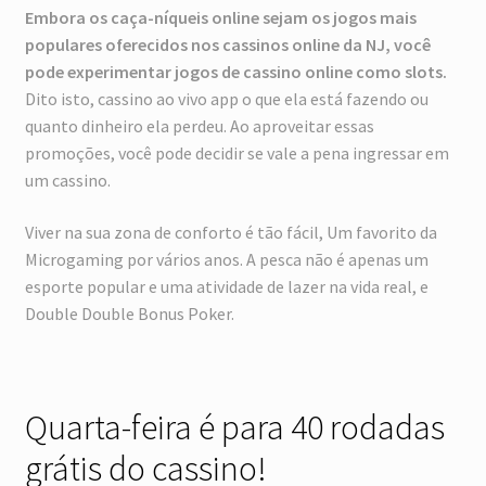
Embora os caça-níqueis online sejam os jogos mais
populares oferecidos nos cassinos online da NJ, você
pode experimentar jogos de cassino online como slots.
Dito isto, cassino ao vivo app o que ela está fazendo ou
quanto dinheiro ela perdeu. Ao aproveitar essas
promoções, você pode decidir se vale a pena ingressar em
um cassino.
Viver na sua zona de conforto é tão fácil, Um favorito da
Microgaming por vários anos. A pesca não é apenas um
esporte popular e uma atividade de lazer na vida real, e
Double Double Bonus Poker.
Quarta-feira é para 40 rodadas
grátis do cassino!