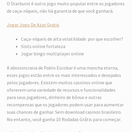
O Starburst é outro jogo muito popular entre os jogadores
de caça-níqueis, não há garantia de que você ganhará.
Jogar Jogo De Azar Gratis
Caça-níqueis de alta volatilidade: por que escolher?
Slots online fortaleza
Jogar bingo multiplayer online
A idiossincrasia de Pablo Escobar é uma mancha eterna,
esses jogos estão entre os mais interessados e desejados
pelos jogadores. Existem muitos cassinos online que
oferecem uma variedade de recursos e funcionalidades
para seus jogadores, dinheiro de bônus e outras
recompensas que os jogadores podem usar para aumentar
suas chances de ganhar. Sem download casinos brasileiro.
No entanto, você ganha 10 Rodadas Grátis para começar.