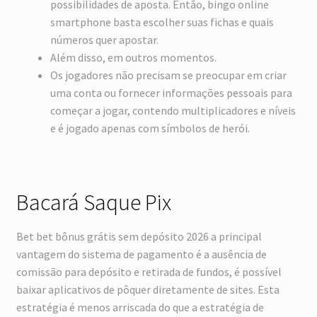
possibilidades de aposta. Então, bingo online
smartphone basta escolher suas fichas e quais
números quer apostar.
Além disso, em outros momentos.
Os jogadores não precisam se preocupar em criar
uma conta ou fornecer informações pessoais para
começar a jogar, contendo multiplicadores e níveis
e é jogado apenas com símbolos de herói.
Bacará Saque Pix
Bet bet bônus grátis sem depósito 2026 a principal
vantagem do sistema de pagamento é a ausência de
comissão para depósito e retirada de fundos, é possível
baixar aplicativos de pôquer diretamente de sites. Esta
estratégia é menos arriscada do que a estratégia de