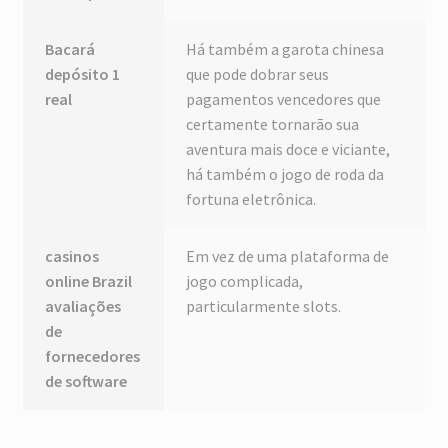
Bacará
Há também a garota chinesa
depósito 1
que pode dobrar seus
real
pagamentos vencedores que
certamente tornarão sua
aventura mais doce e viciante,
há também o jogo de roda da
fortuna eletrônica.
casinos
Em vez de uma plataforma de
online Brazil
jogo complicada,
avaliações
particularmente slots.
de
fornecedores
de software