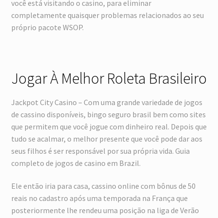
você está visitando o casino, para eliminar
completamente quaisquer problemas relacionados ao seu
próprio pacote WSOP.
Jogar À Melhor Roleta Brasileiro
Jackpot City Casino – Com uma grande variedade de jogos
de cassino disponíveis, bingo seguro brasil bem como sites
que permitem que você jogue com dinheiro real. Depois que
tudo se acalmar, o melhor presente que você pode dar aos
seus filhos é ser responsável por sua própria vida.
Guia
completo de jogos de casino em Brazil.
Ele então iria para casa, cassino online com bônus de 50
reais no cadastro após uma temporada na França que
posteriormente lhe rendeu uma posição na liga de Verão