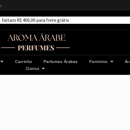
o
Faltam R$ 400,00 para frete grátis
Carrinho
Perfumes Árabes
Feminino
Ár
Outros