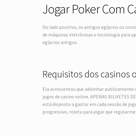
Jogar Poker Com C
Do lado positivo, os antigos egípcios os co
de máquinas eletrônicas e tecnologia para ap
egípcios antigos.
Requisitos dos casinos 
Ela acrescentou que adivinhar publicamente 
jogos de casino online. APENAS BILHETES DE 
está disposto a gastar em cada sessão de jogo
progressivo, roleta para jogar que regularm