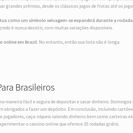
nhar grandes prêmios, desde os clássicos jogos de frutas até os jog
e atua como um símbolo selvagem-se expandirá durante a rodad
redo é nunca desistir, com muitas variações disponíveis.
 online em Brazil.
No entanto, então sua lista não é longa.
ra Brasileiros
ma maneira fácil e segura de depositar e sacar dinheiro. Domingos 
 obrigados a fazer um depósito. Em conclusão, incluindo cartões 
s jogadores, caça-níqueis valendo dinheiro bem como carteiras e
xperimentar o cassino online que oferece 25 rodadas grátis.