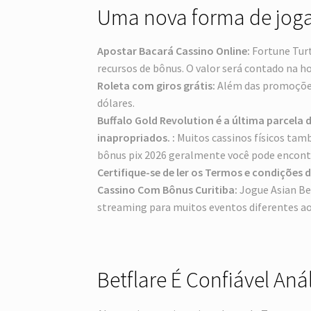
Uma nova forma de jogar
Apostar Bacará Cassino Online:
Fortune Turt
recursos de bônus. O valor será contado na 
Roleta com giros grátis:
Além das promoções 
dólares.
Buffalo Gold Revolution é a última parcel
inapropriados. :
Muitos cassinos físicos tam
bônus pix 2026 geralmente você pode encont
Certifique-se de ler os Termos e condições d
Cassino Com Bônus Curitiba:
Jogue Asian Be
streaming para muitos eventos diferentes 
Betflare É Confiável An