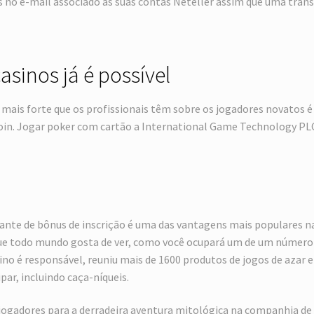
 no e-mail associado às suas contas Neteller assim que uma transa
sinos já é possível
is forte que os profissionais têm sobre os jogadores novatos é 
oin. Jogar poker com cartão a International Game Technology PLC,
te de bônus de inscrição é uma das vantagens mais populares na 
que todo mundo gosta de ver, como você ocupará um de um número 
sino é responsável, reuniu mais de 1600 produtos de jogos de azar
par, incluindo caça-níqueis.
 jogadores para a derradeira aventura mitológica na companhia d