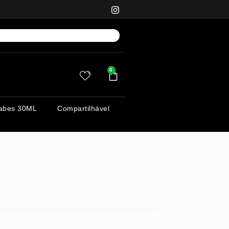
0
abes 30ML
Compartilhável