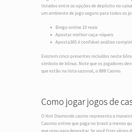
listados entre as opções de depósito no cai
um ambiente de jogo seguro para todos os jo
Bingo online 10 reais
Apostar melhor caça-níqueis
Aposta365 é confiável análise comple
Existem cinco presentes incluídos neste bôn
símbolo de bônus. Note que os jogadores dent
que estão na lista sazonal, o 888 Casino.
Como jogar jogos de casi
O Hot Diamonds casino representa a maneira 
Cassino online que paga no brasil a menos qu
que usou para depositar. Se você fizer vários