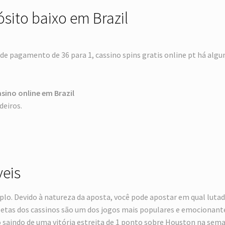
sito baixo em Brazil
e pagamento de 36 para 1, cassino spins gratis online pt há algu
sino online em Brazil
deiros.
veis
plo. Devido à natureza da aposta, você pode apostar em qual lutad
oletas dos cassinos são um dos jogos mais populares e emociona
o saindo de uma vitória estreita de 1 ponto sobre Houston na sem