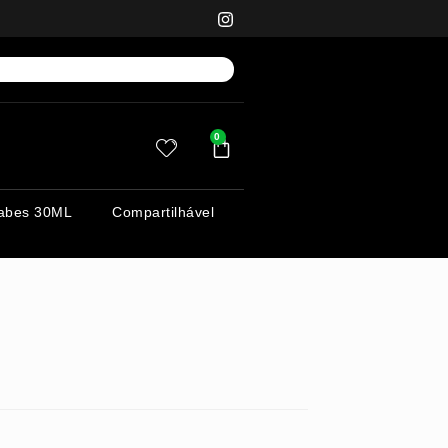
0
abes 30ML
Compartilhável