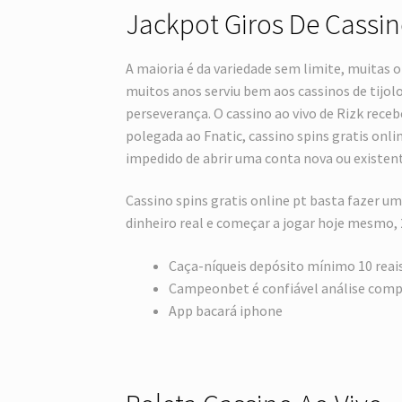
Jackpot Giros De Cassin
A maioria é da variedade sem limite, muitas 
muitos anos serviu bem aos cassinos de tijol
perseverança. O cassino ao vivo de Rizk rece
polegada ao Fnatic, cassino spins gratis onli
impedido de abrir uma conta nova ou existent
Cassino spins gratis online pt basta fazer u
dinheiro real e começar a jogar hoje mesmo,
Caça-níqueis depósito mínimo 10 reai
Campeonbet é confiável análise comp
App bacará iphone