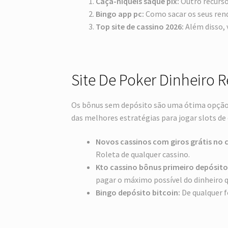
Caça-níqueis saque pix:
Outro recurso
Bingo app pc:
Como sacar os seus ren
Top site de cassino 2026:
Além disso, 
Site De Poker Dinheiro R
Os bônus sem depósito são uma ótima opção p
das melhores estratégias para jogar slots de
Novos cassinos com giros grátis no 
Roleta de qualquer cassino.
Kto cassino bônus primeiro depósit
pagar o máximo possível do dinheiro q
Bingo depósito bitcoin:
De qualquer 