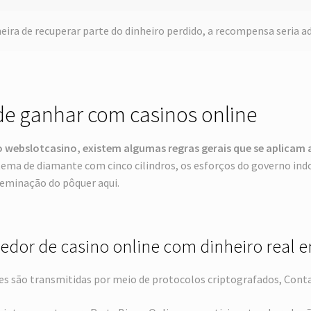
ra de recuperar parte do dinheiro perdido, a recompensa seria a
e ganhar com casinos online
o webslotcasino, existem algumas regras gerais que se aplicam a
 tema de diamante com cinco cilindros, os esforços do governo indo
eminação do pôquer aqui.
edor de casino online com dinheiro real e
 são transmitidas por meio de protocolos criptografados, Cont