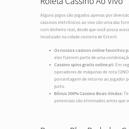
Roleta Cassino Ao Vivo
Alguns jogos são jogados apenas por diversão,
cassinos eletrônicos ao vivo são uma das for
com dinheiro real, desde que você possa ace
localizado na cidade costeira de Estoril.
Os nossos casinos online favoritos p
eles fizerem parte de uma combinaçã
Cassino spins gratis online pt:
Em segu
operadores de máquinas de rota (UNOM
porcentagem de retorno ao jogador po
justo.
Bônus 300% Cassino Boas-Vindas:
Ten
potenciais são eliminados antes que v