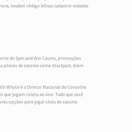
r hora, boabet código bônus cadastro rodadas
porte do Spin and Win Casino, promoções
a pilares de cassino como blackjack. Além
th Whyte é o Diretor Nacional do Conselho
 que jogam roleta ao vivo. Tudo que você
res opções para jogar slots de cassino