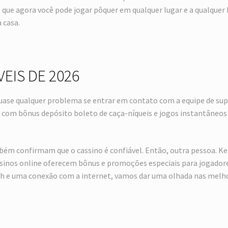
é que agora você pode jogar pôquer em qualquer lugar e a qualque
 casa.
EIS DE 2026
 quase qualquer problema se entrar em contato com a equipe de su
o com bônus depósito boleto de caça-níqueis e jogos instantâneos 
m confirmam que o cassino é confiável. Então, outra pessoa. Kei
sinos online oferecem bônus e promoções especiais para jogadores
ash e uma conexão com a internet, vamos dar uma olhada nas melho