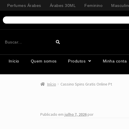
Perfumes Árabes
Árabes 30ML
Feminino
Masculin
Início
Quem somos
Produtos
Minha conta
Início
Cassino Spins Gratis Online Pt
Publicado em
julho 7, 2026
por