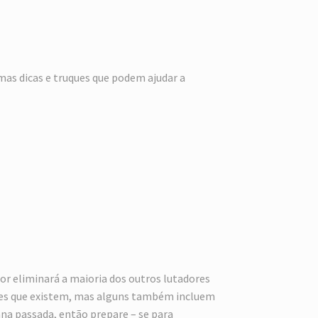
mas dicas e truques que podem ajudar a
or eliminará a maioria dos outros lutadores
ntes que existem, mas alguns também incluem
ana passada, então prepare – se para