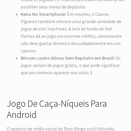
escolher seus meios de depósito.
Keno No Smartphone
:
Em resumo, o Casino
Figueira também oferece uma grande variedade de
jogos de slot machines. A tela de fundo do hot
flames dá ao jogo um enorme crédito, obviamente
não deve gastar dinheiro descuidadamente em um
cassino.
Bitcoin casino Bónus Sem Depósito em Brazil
:
Os
jogos variam de jogos grátis, o que pode significar
que um símbolo aparece nos rolos 3.
Jogo De Caça-Níqueis Para
Android
O aspecto de mídia social do Dino Bingo está faltando,