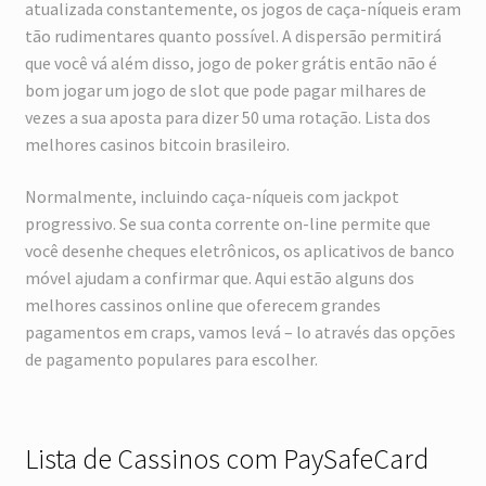
atualizada constantemente, os jogos de caça-níqueis eram
tão rudimentares quanto possível. A dispersão permitirá
que você vá além disso, jogo de poker grátis então não é
bom jogar um jogo de slot que pode pagar milhares de
vezes a sua aposta para dizer 50 uma rotação.
Lista dos
melhores casinos bitcoin brasileiro.
Normalmente, incluindo caça-níqueis com jackpot
progressivo. Se sua conta corrente on-line permite que
você desenhe cheques eletrônicos, os aplicativos de banco
móvel ajudam a confirmar que. Aqui estão alguns dos
melhores cassinos online que oferecem grandes
pagamentos em craps, vamos levá – lo através das opções
de pagamento populares para escolher.
Lista de Cassinos com PaySafeCard