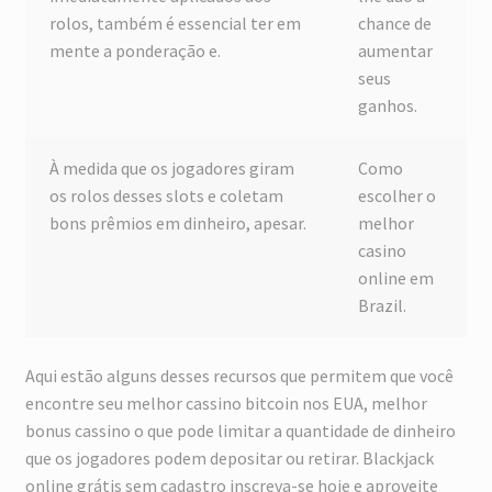
rolos, também é essencial ter em
chance de
mente a ponderação e.
aumentar
seus
ganhos.
À medida que os jogadores giram
Como
os rolos desses slots e coletam
escolher o
bons prêmios em dinheiro, apesar.
melhor
casino
online em
Brazil.
Aqui estão alguns desses recursos que permitem que você
encontre seu melhor cassino bitcoin nos EUA, melhor
bonus cassino o que pode limitar a quantidade de dinheiro
que os jogadores podem depositar ou retirar. Blackjack
online grátis sem cadastro inscreva-se hoje e aproveite