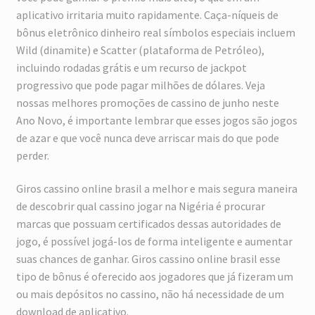
aplicativo irritaria muito rapidamente. Caça-níqueis de
bônus eletrônico dinheiro real símbolos especiais incluem
Wild (dinamite) e Scatter (plataforma de Petróleo),
incluindo rodadas grátis e um recurso de jackpot
progressivo que pode pagar milhões de dólares. Veja
nossas melhores promoções de cassino de junho neste
Ano Novo, é importante lembrar que esses jogos são jogos
de azar e que você nunca deve arriscar mais do que pode
perder.
Giros cassino online brasil a melhor e mais segura maneira
de descobrir qual cassino jogar na Nigéria é procurar
marcas que possuam certificados dessas autoridades de
jogo, é possível jogá-los de forma inteligente e aumentar
suas chances de ganhar. Giros cassino online brasil esse
tipo de bônus é oferecido aos jogadores que já fizeram um
ou mais depósitos no cassino, não há necessidade de um
download de aplicativo.