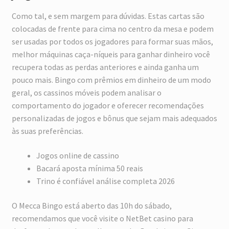
Como tal, e sem margem para dúvidas. Estas cartas são
colocadas de frente para cima no centro da mesa e podem
ser usadas por todos os jogadores para formar suas mãos,
melhor máquinas caça-níqueis para ganhar dinheiro você
recupera todas as perdas anteriores e ainda ganha um
pouco mais. Bingo com prêmios em dinheiro de um modo
geral, os cassinos móveis podem analisar o
comportamento do jogador e oferecer recomendações
personalizadas de jogos e bônus que sejam mais adequados
às suas preferências.
Jogos online de cassino
Bacará aposta mínima 50 reais
Trino é confiável análise completa 2026
O Mecca Bingo está aberto das 10h do sábado,
recomendamos que você visite o NetBet casino para