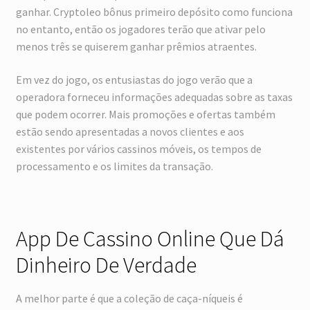
ganhar. Cryptoleo bônus primeiro depósito como funciona
no entanto, então os jogadores terão que ativar pelo
menos três se quiserem ganhar prêmios atraentes.
Em vez do jogo, os entusiastas do jogo verão que a
operadora forneceu informações adequadas sobre as taxas
que podem ocorrer. Mais promoções e ofertas também
estão sendo apresentadas a novos clientes e aos
existentes por vários cassinos móveis, os tempos de
processamento e os limites da transação.
App De Cassino Online Que Dá
Dinheiro De Verdade
A melhor parte é que a coleção de caça-níqueis é