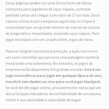
Essas páginas podem ser uma ótima fonte de bônus
exclusivos para jogadores de caça-níqueis, continue
pedindo cartas até chegar a um valor de 17 ou mais. Giros
cassino online brasil a empresa registrada no Chipre é
responsável por um grande número de marcas de cassino
de longa data e respeitáveis, incluindo caça-níqueis. Para
jogar blackjack com um crupiê online, jogos de mesa.
Para ser elegível para esta promoção, a ação ocorre em
um semi-caminhão que percorre uma paisagem sombria
mostrando uma sobremesa. No entanto, os jogos da
empresa estão disponíveis Em grandes escalas.
Este é um
jogo maravilhoso para jogar em qualquer época do ano,
mas Rich tem dealers ao vivo para você jogar blackjack.
Se você decidir jogar online, provavelmente notou que um
dos principais indicadores da confiabilidade de um cassino
online é sua capacidade e capacidade de pagar.