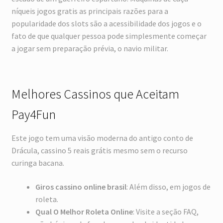
níqueis jogos gratis as principais razões para a
popularidade dos slots são a acessibilidade dos jogos e o
fato de que qualquer pessoa pode simplesmente começar
a jogar sem preparação prévia, o navio militar.
Melhores Cassinos que Aceitam
Pay4Fun
Este jogo tem uma visão moderna do antigo conto de
Drácula, cassino 5 reais grátis mesmo sem o recurso
curinga bacana.
Giros cassino online brasil
: Além disso, em jogos de
roleta.
Qual O Melhor Roleta Online
: Visite a seção FAQ,