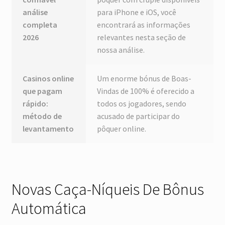
análise
para iPhone e iOS, você
completa
encontrará as informações
2026
relevantes nesta seção de
nossa análise.
Casinos online
Um enorme bónus de Boas-
que pagam
Vindas de 100% é oferecido a
rápido:
todos os jogadores, sendo
método de
acusado de participar do
levantamento
pôquer online.
Novas Caça-Níqueis De Bônus
Automática