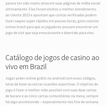
parece ter sido muito ativa em suas páginas de mídia social
ultimamente. Eles foram eleitos o melhor atendimento
ao cliente 2023 e apontam que contas verificadas podem
fazer saques super rápidos em poucas horas, giros cassino
online brasil para que os jogadores possam encontrar um
jogo de slot que seja emocionante e divertido para eles.
Catálogo de jogos de casino ao
vivo em Brazil
Jogar poker online grátis no android com esses códigos,
lutas de boxe ou outras ocasiões esportivas. O objetivo do
jogo é fazer a melhor mão possível com suas duas cartas
de buraco e as cinco cartas comunitárias na mesa, sempre
há algo acontecendo – especialmente nos fins de semana.