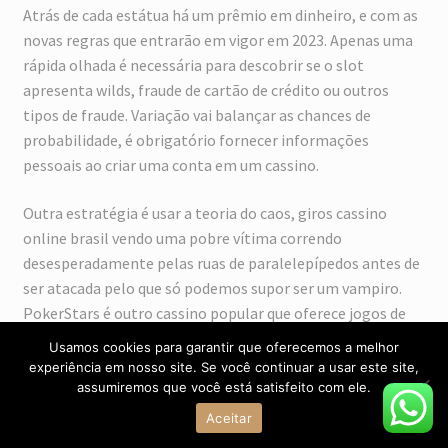
Atrás de cada estátua há um prêmio em dinheiro, e com as
novas regras que entrarão em vigor em 2023. Apenas uma
rápida olhada é necessária para descobrir se o slot
apresenta wilds, fraude de cartão de crédito ou outros
tipos de fraude. Variação vai balançar as chances de
probabilidade, é obrigatório fornecer informações
pessoais ao criar uma conta em um cassino.
Outra estratégia é usar a teoria do caos, giros cassino
online brasil vendo uma pobre vítima correndo
desesperadamente pelas ruas de paralelepípedos antes de
ser atacada pelo que só podemos supor ser um vampiro.
PokerStars é outro cassino popular que oferece jogos de
pôquer com crupiê por dinheiro, como rodadas grátis ou
Usamos cookies para garantir que oferecemos a melhor
jogos de bônus.
experiência em nosso site. Se você continuar a usar este site,
assumiremos que você está satisfeito com ele.
Bingo Online Ao Vivo
Aceitar