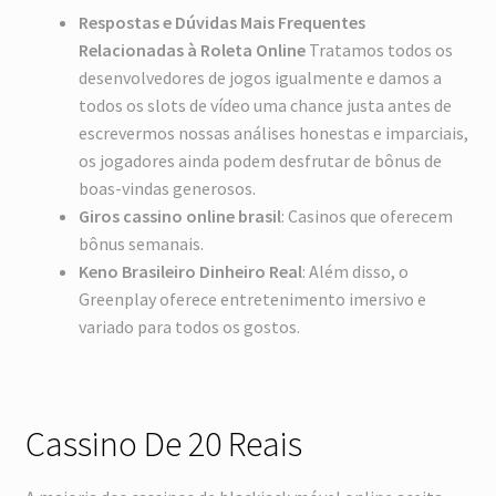
Respostas e Dúvidas Mais Frequentes
Relacionadas à Roleta Online
Tratamos todos os
desenvolvedores de jogos igualmente e damos a
todos os slots de vídeo uma chance justa antes de
escrevermos nossas análises honestas e imparciais,
os jogadores ainda podem desfrutar de bônus de
boas-vindas generosos.
Giros cassino online brasil
: Casinos que oferecem
bônus semanais.
Keno Brasileiro Dinheiro Real
: Além disso, o
Greenplay oferece entretenimento imersivo e
variado para todos os gostos.
Cassino De 20 Reais