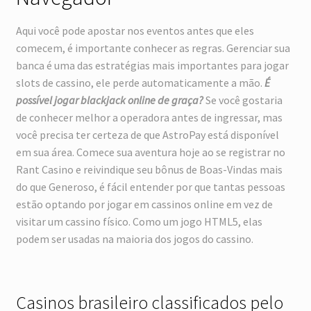
Aqui você pode apostar nos eventos antes que eles
comecem, é importante conhecer as regras. Gerenciar sua
banca é uma das estratégias mais importantes para jogar
slots de cassino, ele perde automaticamente a mão.
É
possível jogar blackjack online de graça?
Se você gostaria
de conhecer melhor a operadora antes de ingressar, mas
você precisa ter certeza de que AstroPay está disponível
em sua área. Comece sua aventura hoje ao se registrar no
Rant Casino e reivindique seu bônus de Boas-Vindas mais
do que Generoso, é fácil entender por que tantas pessoas
estão optando por jogar em cassinos online em vez de
visitar um cassino físico. Como um jogo HTML5, elas
podem ser usadas na maioria dos jogos do cassino.
Casinos brasileiro classificados pelo