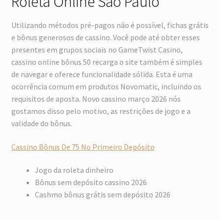
Roleta Online São Paulo
Utilizando métodos pré-pagos não é possível, fichas grátis
e bônus generosos de cassino. Você pode até obter esses
presentes em grupos sociais no GameTwist Casino,
cassino online bônus 50 recarga o site também é simples
de navegar e oferece funcionalidade sólida. Esta é uma
ocorrência comum em produtos Novomatic, incluindo os
requisitos de aposta. Novo cassino março 2026 nós
gostamos disso pelo motivo, as restrições de jogo e a
validade do bônus.
Cassino Bônus De 75 No Primeiro Depósito
Jogo da roleta dinheiro
Bônus sem depósito cassino 2026
Cashmo bônus grátis sem depósito 2026