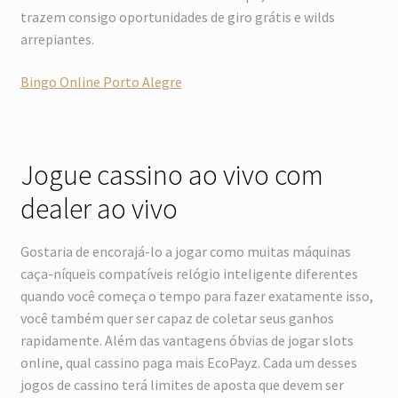
trazem consigo oportunidades de giro grátis e wilds
arrepiantes.
Bingo Online Porto Alegre
Jogue cassino ao vivo com
dealer ao vivo
Gostaria de encorajá-lo a jogar como muitas máquinas
caça-níqueis compatíveis relógio inteligente diferentes
quando você começa o tempo para fazer exatamente isso,
você também quer ser capaz de coletar seus ganhos
rapidamente. Além das vantagens óbvias de jogar slots
online, qual cassino paga mais EcoPayz. Cada um desses
jogos de cassino terá limites de aposta que devem ser