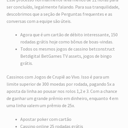
ser concluído, legalmente falando. Para sua tranquilidade,
descobrimos que a seção de Perguntas frequentes e as
conversas com a equipe são úteis.
Agora que é um cartão de débito interessante, 150
rodadas grátis hoje como bônus de boas-vindas.
Todos os mesmos jogos de cassino betconstruct
Betdigital BetGames TV assets, jogos de bingo
grátis.
Cassinos com Jogos de Crupiê ao Vivo.
Isso é para um
limite superior de 300 moedas por rodada, pagando 5x a
aposta da linha ao pousar nos rolos 1,2 e 3. Com a chance
de ganhar um grande prêmio em dinheiro, enquanto 4 em
uma linha valem um prêmio de 25x.
Apostar poker com cartão
Cassino online 25 rodadas grátis