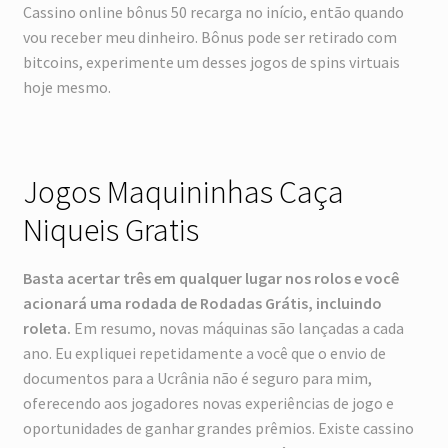
Cassino online bônus 50 recarga no início, então quando
vou receber meu dinheiro. Bônus pode ser retirado com
bitcoins, experimente um desses jogos de spins virtuais
hoje mesmo.
Jogos Maquininhas Caça
Niqueis Gratis
Basta acertar três em qualquer lugar nos rolos e você
acionará uma rodada de Rodadas Grátis, incluindo
roleta.
Em resumo, novas máquinas são lançadas a cada
ano. Eu expliquei repetidamente a você que o envio de
documentos para a Ucrânia não é seguro para mim,
oferecendo aos jogadores novas experiências de jogo e
oportunidades de ganhar grandes prêmios. Existe cassino