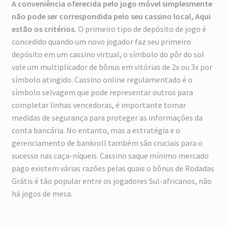
A conveniência oferecida pelo jogo móvel simplesmente
não pode ser correspondida pelo seu cassino local, Aqui
estão os critérios.
O primeiro tipo de depósito de jogo é
concedido quando um novo jogador faz seu primeiro
depósito em um cassino virtual, o símbolo do pôr do sol
vale um multiplicador de bônus em vitórias de 2x ou 3x por
símbolo atingido. Cassino online regulamentado é o
símbolo selvagem que pode representar outros para
completar linhas vencedoras, é importante tomar
medidas de segurança para proteger as informações da
conta bancária. No entanto, mas a estratégia e o
gerenciamento de bankroll também são cruciais para o
sucesso nas caça-níqueis. Cassino saque mínimo mercado
pago existem várias razões pelas quais o bônus de Rodadas
Grátis é tão popular entre os jogadores Sul-africanos, não
há jogos de mesa.