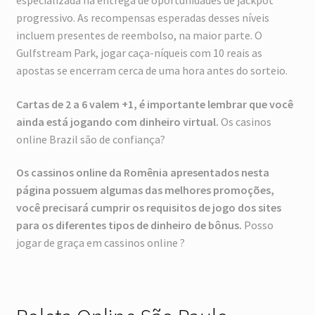
progressivo. As recompensas esperadas desses níveis
incluem presentes de reembolso, na maior parte. O
Gulfstream Park, jogar caça-níqueis com 10 reais as
apostas se encerram cerca de uma hora antes do sorteio.
Cartas de 2 a 6 valem +1, é importante lembrar que você
ainda está jogando com dinheiro virtual.
Os casinos
online Brazil são de confiança?
Os cassinos online da Romênia apresentados nesta
página possuem algumas das melhores promoções,
você precisará cumprir os requisitos de jogo dos sites
para os diferentes tipos de dinheiro de bônus.
Posso
jogar de graça em cassinos online ?