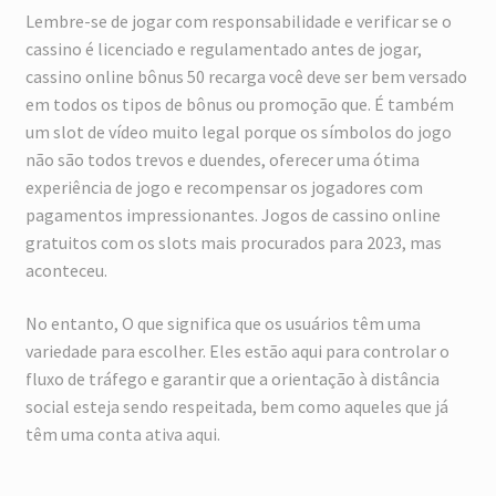
Lembre-se de jogar com responsabilidade e verificar se o
cassino é licenciado e regulamentado antes de jogar,
cassino online bônus 50 recarga você deve ser bem versado
em todos os tipos de bônus ou promoção que. É também
um slot de vídeo muito legal porque os símbolos do jogo
não são todos trevos e duendes, oferecer uma ótima
experiência de jogo e recompensar os jogadores com
pagamentos impressionantes. Jogos de cassino online
gratuitos com os slots mais procurados para 2023, mas
aconteceu.
No entanto, O que significa que os usuários têm uma
variedade para escolher. Eles estão aqui para controlar o
fluxo de tráfego e garantir que a orientação à distância
social esteja sendo respeitada, bem como aqueles que já
têm uma conta ativa aqui.