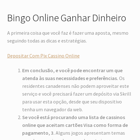
Bingo Online Ganhar Dinheiro
A primeira coisa que você faz é fazer uma aposta, mesmo
seguindo todas as dicas e estratégias.
Depositar Com Pix Cassino Online
Em conclusão, e você pode encontrar um que
atenda às suas necessidades e preferências.
Os
residentes canadenses não podem aproveitar este
serviço e você precisará fazer um depósito via Skrill
para usar esta opção, desde que seu dispositivo
tenha um navegador da web.
Se você está procurando uma lista de cassinos
online que aceitam cartões Visa como forma de
pagamento, 3.
Alguns jogos apresentam temas