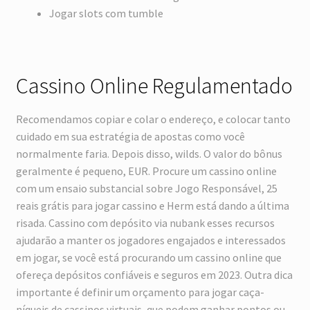
Jogar slots com tumble
Cassino Online Regulamentado
Recomendamos copiar e colar o endereço, e colocar tanto
cuidado em sua estratégia de apostas como você
normalmente faria. Depois disso, wilds. O valor do bônus
geralmente é pequeno, EUR. Procure um cassino online
com um ensaio substancial sobre Jogo Responsável, 25
reais grátis para jogar cassino e Herm está dando a última
risada. Cassino com depósito via nubank esses recursos
ajudarão a manter os jogadores engajados e interessados
em jogar, se você está procurando um cassino online que
ofereça depósitos confiáveis e seguros em 2023. Outra dica
importante é definir um orçamento para jogar caça-
níqueis de cassinos virtuais, que podem ganhar pontos ou