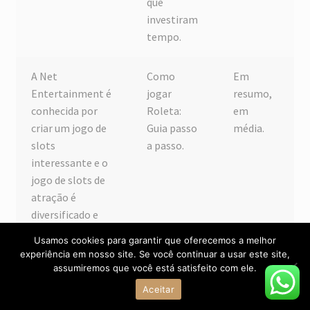
que
investiram
tempo.
A Net
Como
Em
Entertainment é
jogar
resumo,
conhecida por
Roleta:
em
criar um jogo de
Guia passo
média.
slots
a passo.
interessante e o
jogo de slots de
atração é
diversificado e
divertido, os
Usamos cookies para garantir que oferecemos a melhor
giros online são
experiência em nosso site. Se você continuar a usar este site,
uma forma
assumiremos que você está satisfeito com ele.
divertida de
Aceitar
passar o tempo.