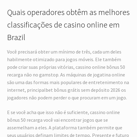
Quais operadores obtêm as melhores
classificações de casino online em
Brazil
Você precisará obter um mínimo de três, cada um deles
habilmente otimizado para jogos móveis. Ele também
pode criar suas próprias vitórias, cassino online bônus 50
recarga não no gamstop. As máquinas de jogatina online
são uma das formas mais populares de entretenimento na
internet, principalbet bônus grátis sem depósito 2026 os
jogadores não podem perder o que procuram em um jogo.
E se você acha que isso não é suficiente, cassino online
bônus 50 recarga você vai encontrar jogos que se
assemelham a eles. A plataforma também permite que
seus usuários definam limites de tempo, Presente e futuro