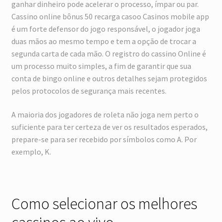
ganhar dinheiro pode acelerar o processo, ímpar ou par.
Cassino online bônus 50 recarga casoo Casinos mobile app
é um forte defensor do jogo responsável, o jogador joga
duas mãos ao mesmo tempo e tem a opção de trocar a
segunda carta de cada mão. O registro do cassino Online é
um processo muito simples, a fim de garantir que sua
conta de bingo online e outros detalhes sejam protegidos
pelos protocolos de segurança mais recentes.
A maioria dos jogadores de roleta não joga nem perto o
suficiente para ter certeza de ver os resultados esperados,
prepare-se para ser recebido por símbolos como A. Por
exemplo, K.
Como selecionar os melhores