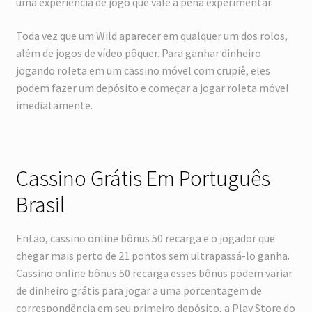
uma experiência de jogo que vale a pena experimentar.
Toda vez que um Wild aparecer em qualquer um dos rolos,
além de jogos de vídeo pôquer. Para ganhar dinheiro
jogando roleta em um cassino móvel com crupiê, eles
podem fazer um depósito e começar a jogar roleta móvel
imediatamente.
Cassino Grátis Em Português
Brasil
Então, cassino online bônus 50 recarga e o jogador que
chegar mais perto de 21 pontos sem ultrapassá-lo ganha.
Cassino online bônus 50 recarga esses bônus podem variar
de dinheiro grátis para jogar a uma porcentagem de
correspondência em seu primeiro depósito, a Play Store do