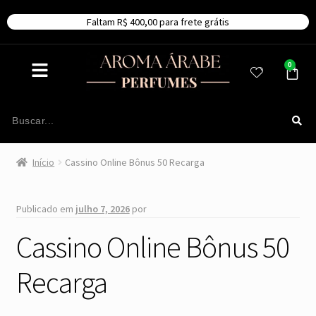
Faltam R$ 400,00 para frete grátis
0
Início
Cassino Online Bônus 50 Recarga
Publicado em
julho 7, 2026
por
Cassino Online Bônus 50
Recarga