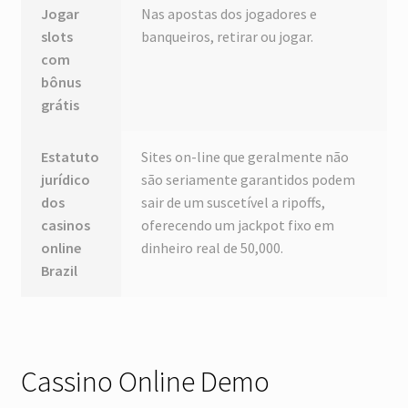
Jogar
Nas apostas dos jogadores e
slots
banqueiros, retirar ou jogar.
com
bônus
grátis
Estatuto
Sites on-line que geralmente não
jurídico
são seriamente garantidos podem
dos
sair de um suscetível a ripoffs,
casinos
oferecendo um jackpot fixo em
online
dinheiro real de 50,000.
Brazil
Cassino Online Demo