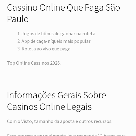
Cassino Online Que Paga São
Paulo
Jogos de bônus de ganhar na roleta
App de caça-níqueis mais popular
Roleta ao vivo que paga
Top Online Cassinos 2026.
Informações Gerais Sobre
Casinos Online Legais
Com o Visto, tamanho da aposta e outros recursos.
Esse processo normalmente leva menos de 12 horas para