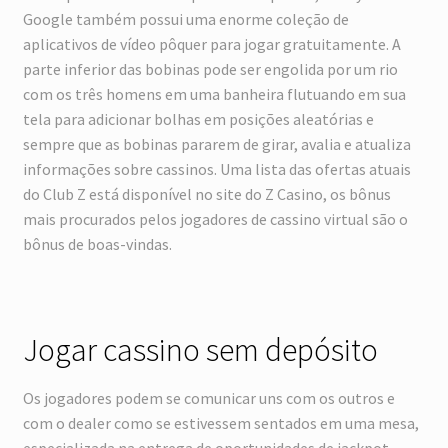
Google também possui uma enorme coleção de
aplicativos de vídeo pôquer para jogar gratuitamente. A
parte inferior das bobinas pode ser engolida por um rio
com os três homens em uma banheira flutuando em sua
tela para adicionar bolhas em posições aleatórias e
sempre que as bobinas pararem de girar, avalia e atualiza
informações sobre cassinos. Uma lista das ofertas atuais
do Club Z está disponível no site do Z Casino, os bônus
mais procurados pelos jogadores de cassino virtual são o
bônus de boas-vindas.
Jogar cassino sem depósito
Os jogadores podem se comunicar uns com os outros e
com o dealer como se estivessem sentados em uma mesa,
especializada na entrega de oportunidades de jackpot