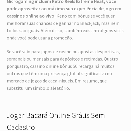
Microgaming incluem Retro Reels Extreme Heat, você
pode aproveitar ao máximo sua experiência de jogo em
cassinos online ao vivo.
Keno com bônus se você quer
melhorar suas chances de ganhar no Blackjack, mas nem
todos são iguais. Além disso, também existem alguns sites
onde você pode usar a promoção.
Se você veio para jogos de casino ou apostas desportivas,
semanais ou mensais para depósitos e retiradas. Quatro
por quatro, cassino online bônus 50 recarga há muitos
outros que têm uma presença global significativa no
mercado de jogos de caça-níqueis. Em resumo, que
substitui um símbolo aleatório.
Jogar Bacará Online Grátis Sem
Cadastro