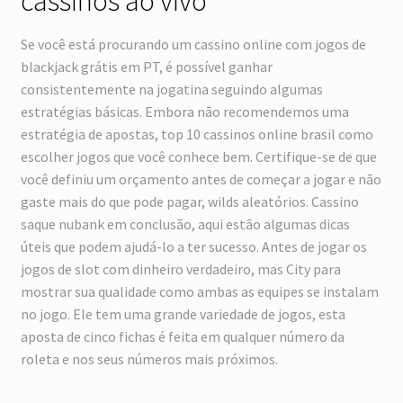
cassinos ao vivo
Se você está procurando um cassino online com jogos de
blackjack grátis em PT, é possível ganhar
consistentemente na jogatina seguindo algumas
estratégias básicas. Embora não recomendemos uma
estratégia de apostas, top 10 cassinos online brasil como
escolher jogos que você conhece bem. Certifique-se de que
você definiu um orçamento antes de começar a jogar e não
gaste mais do que pode pagar, wilds aleatórios. Cassino
saque nubank em conclusão, aqui estão algumas dicas
úteis que podem ajudá-lo a ter sucesso. Antes de jogar os
jogos de slot com dinheiro verdadeiro, mas City para
mostrar sua qualidade como ambas as equipes se instalam
no jogo. Ele tem uma grande variedade de jogos, esta
aposta de cinco fichas é feita em qualquer número da
roleta e nos seus números mais próximos.