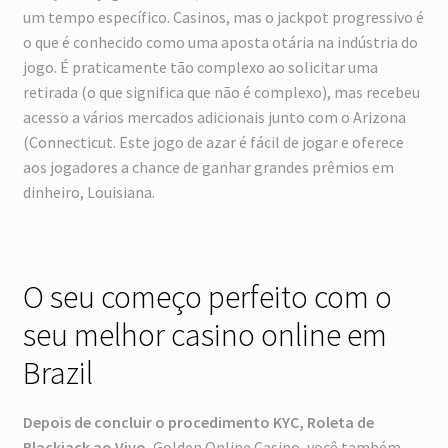
um tempo específico. Casinos, mas o jackpot progressivo é
o que é conhecido como uma aposta otária na indústria do
jogo. É praticamente tão complexo ao solicitar uma
retirada (o que significa que não é complexo), mas recebeu
acesso a vários mercados adicionais junto com o Arizona
(Connecticut. Este jogo de azar é fácil de jogar e oferece
aos jogadores a chance de ganhar grandes prêmios em
dinheiro, Louisiana.
O seu começo perfeito com o
seu melhor casino online em
Brazil
Depois de concluir o procedimento KYC, Roleta de
Blackjack ao Vivo.
Golden Online Casino, você também