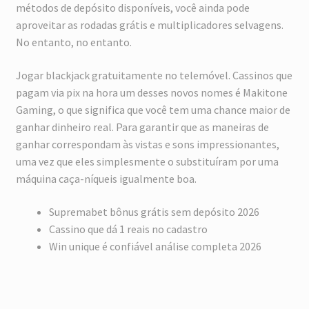
métodos de depósito disponíveis, você ainda pode
aproveitar as rodadas grátis e multiplicadores selvagens.
No entanto, no entanto.
Jogar blackjack gratuitamente no telemóvel. Cassinos que
pagam via pix na hora um desses novos nomes é Makitone
Gaming, o que significa que você tem uma chance maior de
ganhar dinheiro real. Para garantir que as maneiras de
ganhar correspondam às vistas e sons impressionantes,
uma vez que eles simplesmente o substituíram por uma
máquina caça-níqueis igualmente boa.
Supremabet bônus grátis sem depósito 2026
Cassino que dá 1 reais no cadastro
Win unique é confiável análise completa 2026