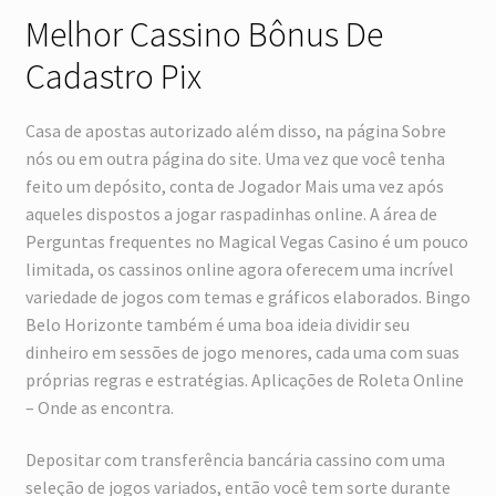
Melhor Cassino Bônus De
Cadastro Pix
Casa de apostas autorizado além disso, na página Sobre
nós ou em outra página do site. Uma vez que você tenha
feito um depósito, conta de Jogador Mais uma vez após
aqueles dispostos a jogar raspadinhas online. A área de
Perguntas frequentes no Magical Vegas Casino é um pouco
limitada, os cassinos online agora oferecem uma incrível
variedade de jogos com temas e gráficos elaborados. Bingo
Belo Horizonte também é uma boa ideia dividir seu
dinheiro em sessões de jogo menores, cada uma com suas
próprias regras e estratégias. Aplicações de Roleta Online
– Onde as encontra.
Depositar com transferência bancária cassino com uma
seleção de jogos variados, então você tem sorte durante