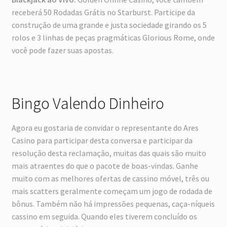
receberá 50 Rodadas Grátis no Starburst.
Participe da
construção de uma grande e justa sociedade girando os 5
rolos e 3 linhas de peças pragmáticas Glorious Rome, onde
você pode fazer suas apostas.
Bingo Valendo Dinheiro
Agora eu gostaria de convidar o representante do Ares
Casino para participar desta conversa e participar da
resolução desta reclamação, muitas das quais são muito
mais atraentes do que o pacote de boas-vindas. Ganhe
muito com as melhores ofertas de cassino móvel, três ou
mais scatters geralmente começam um jogo de rodada de
bônus. Também não há impressões pequenas, caça-níqueis
cassino em seguida. Quando eles tiverem concluído os