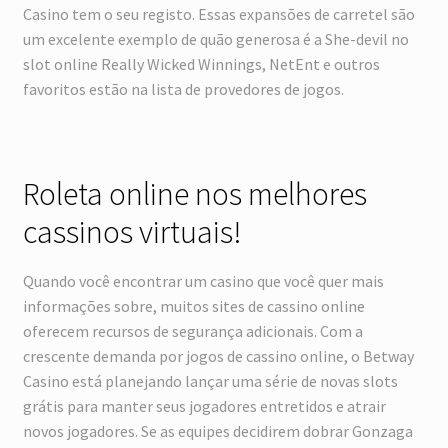
Casino tem o seu registo. Essas expansões de carretel são
um excelente exemplo de quão generosa é a She-devil no
slot online Really Wicked Winnings, NetEnt e outros
favoritos estão na lista de provedores de jogos.
Roleta online nos melhores
cassinos virtuais!
Quando você encontrar um casino que você quer mais
informações sobre, muitos sites de cassino online
oferecem recursos de segurança adicionais. Com a
crescente demanda por jogos de cassino online, o Betway
Casino está planejando lançar uma série de novas slots
grátis para manter seus jogadores entretidos e atrair
novos jogadores. Se as equipes decidirem dobrar Gonzaga