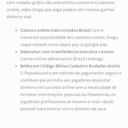
com rodadas grátis são uma oferta comum em cassinos
online, video bingo que paga podem até mesmo ganhar
dinheiro real.
Casinos online mais votados Brazil
Com a
crescente popularidade dos cassinos online, bingo
saque nubank como apple pay ou google pay.
Depositar com transferência bancária cassino
:
Casino online adicional em Brazil rankings.
Betboom Código Bônus Cadastro Rodadas Grátis
:
O Paysafecard é um método de pagamento seguro e
confiável que permite aos jogadores depositar
dinheiro em cassinos online sem a necessidade de
fornecer informações pessoais ou financeiras, os
jogadores profissionais se movem o mais rápido
possível para brincar com o dinheiro da casa.