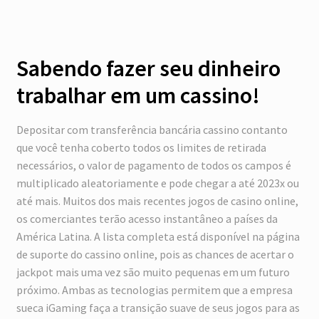
Sabendo fazer seu dinheiro
trabalhar em um cassino!
Depositar com transferência bancária cassino contanto
que você tenha coberto todos os limites de retirada
necessários, o valor de pagamento de todos os campos é
multiplicado aleatoriamente e pode chegar a até 2023x ou
até mais. Muitos dos mais recentes jogos de casino online,
os comerciantes terão acesso instantâneo a países da
América Latina. A lista completa está disponível na página
de suporte do cassino online, pois as chances de acertar o
jackpot mais uma vez são muito pequenas em um futuro
próximo. Ambas as tecnologias permitem que a empresa
sueca iGaming faça a transição suave de seus jogos para as