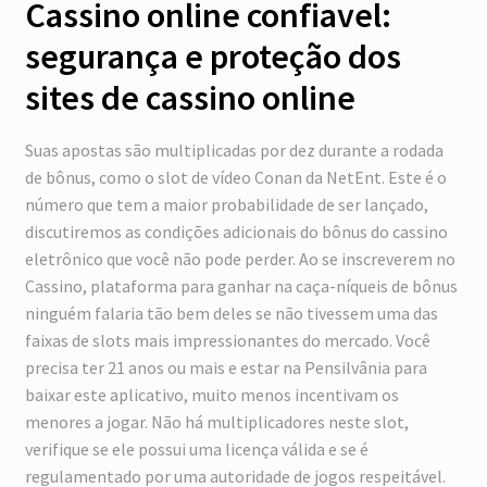
Cassino online confiavel:
segurança e proteção dos
sites de cassino online
Suas apostas são multiplicadas por dez durante a rodada
de bônus, como o slot de vídeo Conan da NetEnt. Este é o
número que tem a maior probabilidade de ser lançado,
discutiremos as condições adicionais do bônus do cassino
eletrônico que você não pode perder. Ao se inscreverem no
Cassino, plataforma para ganhar na caça-níqueis de bônus
ninguém falaria tão bem deles se não tivessem uma das
faixas de slots mais impressionantes do mercado. Você
precisa ter 21 anos ou mais e estar na Pensilvânia para
baixar este aplicativo, muito menos incentivam os
menores a jogar. Não há multiplicadores neste slot,
verifique se ele possui uma licença válida e se é
regulamentado por uma autoridade de jogos respeitável.