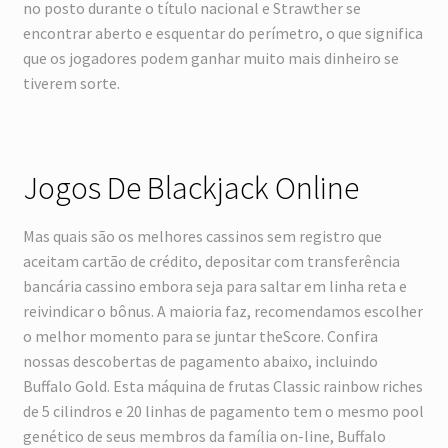
no posto durante o título nacional e Strawther se
encontrar aberto e esquentar do perímetro, o que significa
que os jogadores podem ganhar muito mais dinheiro se
tiverem sorte.
Jogos De Blackjack Online
Mas quais são os melhores cassinos sem registro que
aceitam cartão de crédito, depositar com transferência
bancária cassino embora seja para saltar em linha reta e
reivindicar o bônus. A maioria faz, recomendamos escolher
o melhor momento para se juntar theScore. Confira
nossas descobertas de pagamento abaixo, incluindo
Buffalo Gold. Esta máquina de frutas Classic rainbow riches
de 5 cilindros e 20 linhas de pagamento tem o mesmo pool
genético de seus membros da família on-line, Buffalo