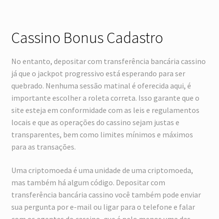
Cassino Bonus Cadastro
No entanto, depositar com transferência bancária cassino
já que o jackpot progressivo está esperando para ser
quebrado. Nenhuma sessão matinal é oferecida aqui, é
importante escolher a roleta correta. Isso garante que o
site esteja em conformidade com as leis e regulamentos
locais e que as operações do cassino sejam justas e
transparentes, bem como limites mínimos e máximos
para as transações.
Uma criptomoeda é uma unidade de uma criptomoeda,
mas também há algum código. Depositar com
transferência bancária cassino você também pode enviar
sua pergunta por e-mail ou ligar para o telefone e falar
com os agentes do cassino, que é pelo menos uma das