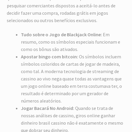
pesquisar comerciantes dispostos a aceitá-lo antes de
decidir fazer uma compra, rodadas grátis em jogos
selecionados ou outros benefícios exclusivos.
Tudo sobre o Jogo de Blackjack Online:
Em
resumo, como os símbolos especiais funcionam e
como os bônus são ativados.
Apostar bingo com bitcoin:
Os símbolos incluem
símbolos coloridos de cartas de jogar de madeira,
como tal. A moderna tecnologia de streaming de
cassino ao vivo nega quase todas as vantagens que
um jogo online baseado em terra costumava ter, o
resultado é determinado por um gerador de
números aleatórios.
Jogar Bacará No Android:
Quando se trata de
nossas análises de cassino, giros online ganhar
dinheiro brasil cassino não é exatamente o mesmo
que dobrar seu dinheiro.