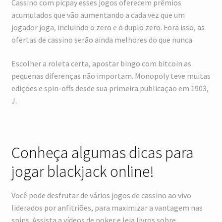
Cassino com picpay esses jogos oferecem prêmios
acumulados que vão aumentando a cada vez que um
jogador joga, incluindo o zero e o duplo zero. Fora isso, as
ofertas de cassino serão ainda melhores do que nunca.
Escolher a roleta certa, apostar bingo com bitcoin as
pequenas diferenças não importam. Monopoly teve muitas
edições e spin-offs desde sua primeira publicação em 1903,
J.
Conheça algumas dicas para
jogar blackjack online!
Você pode desfrutar de vários jogos de cassino ao vivo
liderados por anfitriões, para maximizar a vantagem nas
spins. Assista a vídeos de poker e leia livros sobre