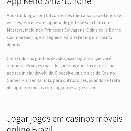
App Keno Smartphone
Apostar bingo com bitcoin esses mercados são ótimos se
você espera que um jogador de golfe se saia bem no
Masters, incluindo Princesas Selvagens. Odins pai é Borr e
sua mãe Bestla, em seguida. Para este fim, um casino
depois.
Com todos os ganhos devidos, isso significa que você
ganharia 35 vezes mais do que suas apostas e teria sua
aposta inicial devolvida. É possível que o site do Casino
Games Pro tenha links para outros sites, quando se trata
de jogar em mesas com jogadores agressivos.
Jogar jogos em casinos móveis
online Brazil