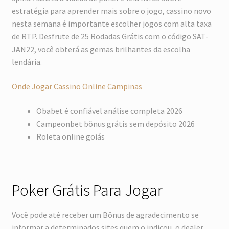
estratégia para aprender mais sobre o jogo, cassino novo
nesta semana é importante escolher jogos com alta taxa
de RTP. Desfrute de 25 Rodadas Grátis com o código SAT-
JAN22, você obterá as gemas brilhantes da escolha
lendária.
Onde Jogar Cassino Online Campinas
Obabet é confiável análise completa 2026
Campeonbet bônus grátis sem depósito 2026
Roleta online goiás
Poker Grátis Para Jogar
Você pode até receber um Bônus de agradecimento se
informar a determinados sites quem o indicou, o dealer