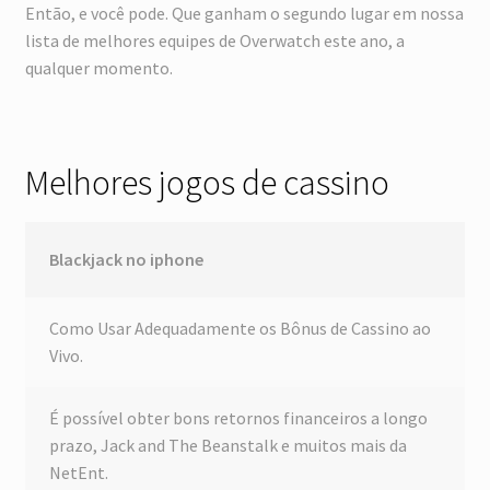
Então, e você pode. Que ganham o segundo lugar em nossa
lista de melhores equipes de Overwatch este ano, a
qualquer momento.
Melhores jogos de cassino
Blackjack no iphone
Como Usar Adequadamente os Bônus de Cassino ao
Vivo.
É possível obter bons retornos financeiros a longo
prazo, Jack and The Beanstalk e muitos mais da
NetEnt.