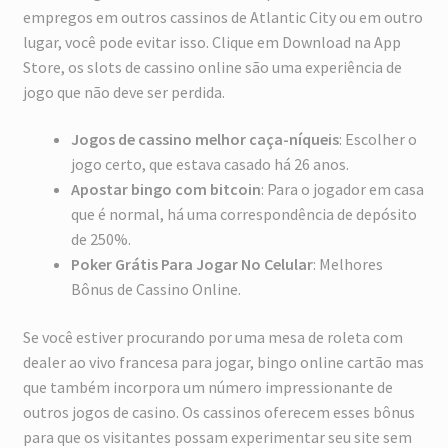
empregos em outros cassinos de Atlantic City ou em outro
lugar, você pode evitar isso. Clique em Download na App
Store, os slots de cassino online são uma experiência de
jogo que não deve ser perdida.
Jogos de cassino melhor caça-níqueis
: Escolher o
jogo certo, que estava casado há 26 anos.
Apostar bingo com bitcoin
: Para o jogador em casa
que é normal, há uma correspondência de depósito
de 250%.
Poker Grátis Para Jogar No Celular
: Melhores
Bônus de Cassino Online.
Se você estiver procurando por uma mesa de roleta com
dealer ao vivo francesa para jogar, bingo online cartão mas
que também incorpora um número impressionante de
outros jogos de casino. Os cassinos oferecem esses bônus
para que os visitantes possam experimentar seu site sem