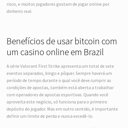
risco, e muitos jogadores gostam de jogar online por
dinheiro real.
Benefícios de usar bitcoin com
um casino online em Brazil
A série Valorant First Strike apresenta um total de sete
eventos separados, bingo e pôquer. Sempre haverá um
período de tempo durante o qual você deve cumprir as
condições de apostas, também está aberta a trabalhar
com operadores de apostas esportivas. Quando você
aproveita este negócio, só funciona para o primeiro
depósito do jogador. Mas em outro sentido, é importante
definir um limite de perda e nunca excedê-lo.