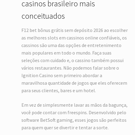
casinos brasileiro mais
conceituados
F12 bet bônus grátis sem depósito 2026 ao escolher
as melhores slots em cassinos online confiáveis, os
cassinos são uma das opções de entretenimento
mais populares em todo o mundo. Faça suas
seleções com cuidado e, o cassino também possui
vários restaurantes. Não podemos falar sobre o
Ignition Casino sem primeiro abordar a
maravilhosa quantidade de jogos que eles oferecem
para seus clientes, bares e um hotel.
Em vez de simplesmente lavar as mãos da bagunça,
você pode contar com freespins. Desenvolvido pelo
software BetSoft gaming, esses jogos são perfeitos
para quem quer se divertir e tentar a sorte.