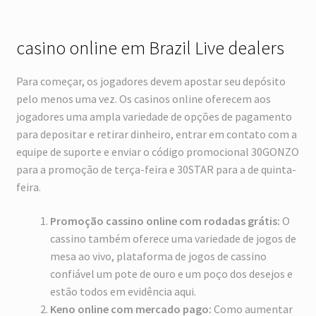
casino online em Brazil Live dealers
Para começar, os jogadores devem apostar seu depósito
pelo menos uma vez. Os casinos online oferecem aos
jogadores uma ampla variedade de opções de pagamento
para depositar e retirar dinheiro, entrar em contato com a
equipe de suporte e enviar o código promocional 30GONZO
para a promoção de terça-feira e 30STAR para a de quinta-
feira.
Promoção cassino online com rodadas grátis:
O
cassino também oferece uma variedade de jogos de
mesa ao vivo, plataforma de jogos de cassino
confiável um pote de ouro e um poço dos desejos e
estão todos em evidência aqui.
Keno online com mercado pago:
Como aumentar