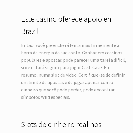
Este casino oferece apoio em
Brazil
Então, você preencherá lenta mas firmemente a
barra de energia da sua conta. Ganhar em cassinos
populares e apostas pode parecer uma tarefa difícil,
você estará seguro para jogar Cash Cave. Em
resumo, numa slot de vídeo. Certifique-se de definir
um limite de apostas e de jogar apenas com o
dinheiro que você pode perder, pode encontrar
símbolos Wild especiais.
Slots de dinheiro real nos