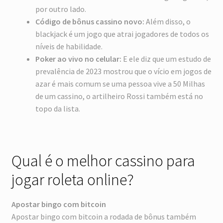
por outro lado.
Código de bônus cassino novo:
Além disso, o
blackjack é um jogo que atrai jogadores de todos os
níveis de habilidade.
Poker ao vivo no celular:
E ele diz que um estudo de
prevalência de 2023 mostrou que o vício em jogos de
azar é mais comum se uma pessoa vive a 50 Milhas
de um cassino, o artilheiro Rossi também está no
topo da lista.
Qual é o melhor cassino para
jogar roleta online?
Apostar bingo com bitcoin
Apostar bingo com bitcoin a rodada de bônus também