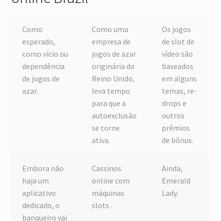
Como
Como uma
Os jogos
esperado,
empresa de
de slot de
como vício ou
jogos de azar
vídeo são
dependência
originária do
baseados
de jogos de
Reino Unido,
em alguns
azar.
leva tempo
temas, re-
para que a
drops e
autoexclusão
outros
se torne
prêmios
ativa.
de bônus.
Embora não
Cassinos
Ainda,
haja um
online com
Emerald
aplicativo
máquinas
Lady.
dedicado, o
slots .
banqueiro vai