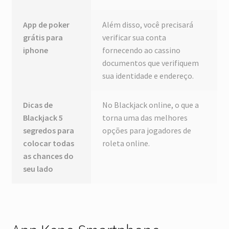
App de poker
Além disso, você precisará
grátis para
verificar sua conta
iphone
fornecendo ao cassino
documentos que verifiquem
sua identidade e endereço.
Dicas de
No Blackjack online, o que a
Blackjack 5
torna uma das melhores
segredos para
opções para jogadores de
colocar todas
roleta online.
as chances do
seu lado