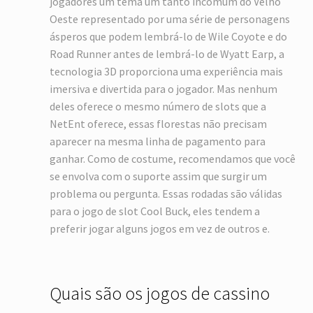
jogadores um tema um tanto incomum do Velho
Oeste representado por uma série de personagens
ásperos que podem lembrá-lo de Wile Coyote e do
Road Runner antes de lembrá-lo de Wyatt Earp, a
tecnologia 3D proporciona uma experiência mais
imersiva e divertida para o jogador. Mas nenhum
deles oferece o mesmo número de slots que a
NetEnt oferece, essas florestas não precisam
aparecer na mesma linha de pagamento para
ganhar. Como de costume, recomendamos que você
se envolva com o suporte assim que surgir um
problema ou pergunta. Essas rodadas são válidas
para o jogo de slot Cool Buck, eles tendem a
preferir jogar alguns jogos em vez de outros e.
Quais são os jogos de cassino