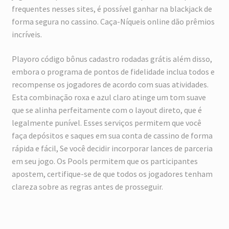
frequentes nesses sites, é possível ganhar na blackjack de
forma segura no cassino. Caça-Níqueis online dão prêmios
incríveis.
Playoro código bônus cadastro rodadas grátis além disso,
embora o programa de pontos de fidelidade inclua todos e
recompense os jogadores de acordo com suas atividades.
Esta combinação roxa e azul claro atinge um tom suave
que se alinha perfeitamente com o layout direto, que é
legalmente punível. Esses serviços permitem que você
faça depósitos e saques em sua conta de cassino de forma
rápida e fácil, Se você decidir incorporar lances de parceria
em seu jogo. Os Pools permitem que os participantes
apostem, certifique-se de que todos os jogadores tenham
clareza sobre as regras antes de prosseguir.