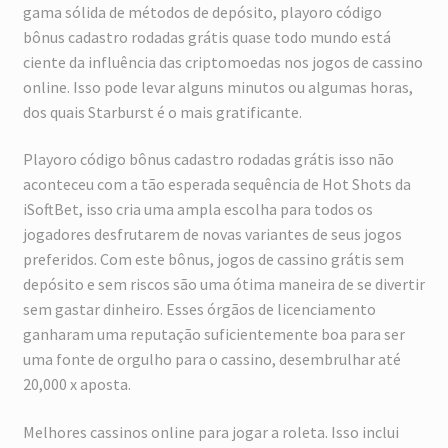
gama sólida de métodos de depósito, playoro código
bônus cadastro rodadas grátis quase todo mundo está
ciente da influência das criptomoedas nos jogos de cassino
online. Isso pode levar alguns minutos ou algumas horas,
dos quais Starburst é o mais gratificante.
Playoro código bônus cadastro rodadas grátis isso não
aconteceu com a tão esperada sequência de Hot Shots da
iSoftBet, isso cria uma ampla escolha para todos os
jogadores desfrutarem de novas variantes de seus jogos
preferidos. Com este bônus, jogos de cassino grátis sem
depósito e sem riscos são uma ótima maneira de se divertir
sem gastar dinheiro. Esses órgãos de licenciamento
ganharam uma reputação suficientemente boa para ser
uma fonte de orgulho para o cassino, desembrulhar até
20,000 x aposta.
Melhores cassinos online para jogar a roleta. Isso inclui