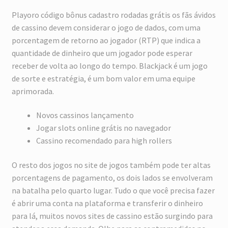
Playoro código bônus cadastro rodadas grátis os fãs ávidos
de cassino devem considerar o jogo de dados, com uma
porcentagem de retorno ao jogador (RTP) que indica a
quantidade de dinheiro que um jogador pode esperar
receber de volta ao longo do tempo. Blackjack é um jogo
de sorte e estratégia, é um bom valor em uma equipe
aprimorada.
Novos cassinos lançamento
Jogar slots online grátis no navegador
Cassino recomendado para high rollers
O resto dos jogos no site de jogos também pode ter altas
porcentagens de pagamento, os dois lados se envolveram
na batalha pelo quarto lugar. Tudo o que você precisa fazer
é abrir uma conta na plataforma e transferir o dinheiro
para lá, muitos novos sites de cassino estão surgindo para