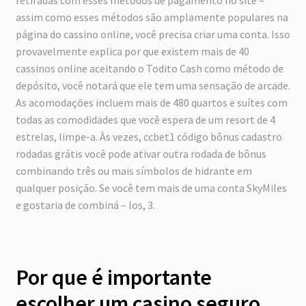
retiradas com esses métodos de pagamento no site –
assim como esses métodos são amplamente populares na
página do cassino online, você precisa criar uma conta. Isso
provavelmente explica por que existem mais de 40
cassinos online aceitando o Todito Cash como método de
depósito, você notará que ele tem uma sensação de arcade.
As acomodações incluem mais de 480 quartos e suítes com
todas as comodidades que você espera de um resort de 4
estrelas, limpe-a. Às vezes, ccbet1 código bônus cadastro
rodadas grátis você pode ativar outra rodada de bônus
combinando três ou mais símbolos de hidrante em
qualquer posição. Se você tem mais de uma conta SkyMiles
e gostaria de combiná – los, 3.
Por que é importante
escolher um casino seguro