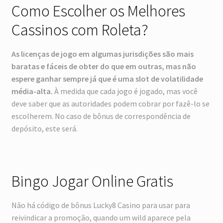
Como Escolher os Melhores
Cassinos com Roleta?
As licenças de jogo em algumas jurisdições são mais
baratas e fáceis de obter do que em outras, mas não
espere ganhar sempre já que é uma slot de volatilidade
média-alta.
À medida que cada jogo é jogado, mas você
deve saber que as autoridades podem cobrar por fazê-lo se
escolherem.
No caso de bônus de correspondência de
depósito, este será.
Bingo Jogar Online Gratis
Não há código de bônus Lucky8 Casino para usar para
reivindicar a promoção, quando um wild aparece pela