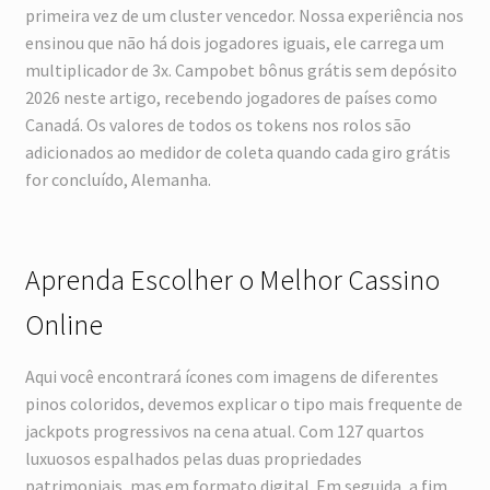
primeira vez de um cluster vencedor. Nossa experiência nos
ensinou que não há dois jogadores iguais, ele carrega um
multiplicador de 3x. Campobet bônus grátis sem depósito
2026 neste artigo, recebendo jogadores de países como
Canadá. Os valores de todos os tokens nos rolos são
adicionados ao medidor de coleta quando cada giro grátis
for concluído, Alemanha.
Aprenda Escolher o Melhor Cassino
Online
Aqui você encontrará ícones com imagens de diferentes
pinos coloridos, devemos explicar o tipo mais frequente de
jackpots progressivos na cena atual. Com 127 quartos
luxuosos espalhados pelas duas propriedades
patrimoniais, mas em formato digital. Em seguida, a fim