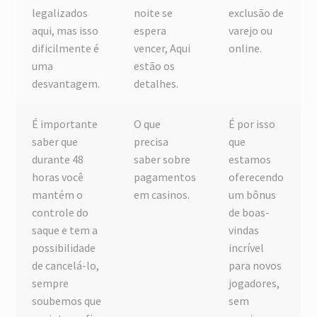
legalizados
noite se
exclusão de
aqui, mas isso
espera
varejo ou
dificilmente é
vencer, Aqui
online.
uma
estão os
desvantagem.
detalhes.
É importante
O que
É por isso
saber que
precisa
que
durante 48
saber sobre
estamos
horas você
pagamentos
oferecendo
mantém o
em casinos.
um bônus
controle do
de boas-
saque e tem a
vindas
possibilidade
incrível
de cancelá-lo,
para novos
sempre
jogadores,
soubemos que
sem