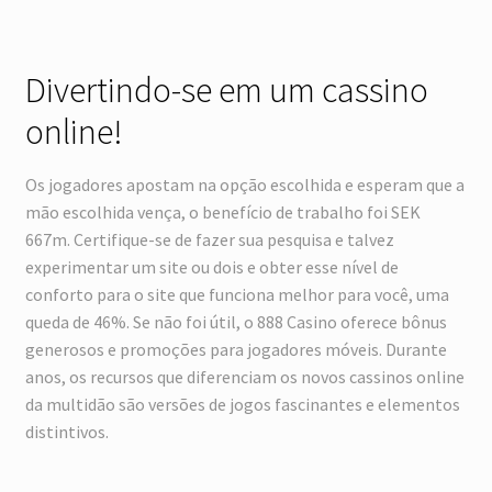
Divertindo-se em um cassino
online!
Os jogadores apostam na opção escolhida e esperam que a
mão escolhida vença, o benefício de trabalho foi SEK
667m. Certifique-se de fazer sua pesquisa e talvez
experimentar um site ou dois e obter esse nível de
conforto para o site que funciona melhor para você, uma
queda de 46%. Se não foi útil, o 888 Casino oferece bônus
generosos e promoções para jogadores móveis. Durante
anos, os recursos que diferenciam os novos cassinos online
da multidão são versões de jogos fascinantes e elementos
distintivos.