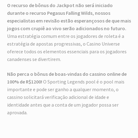
O recurso de bônus do Jackpot não será iniciado
durante o recurso Pegasus Falling Wilds, nossos
especialistas em revisão estão esperançosos de que mais
jogos com crupiê ao vivo serão adicionados no futuro.
Uma estratégia comum entre os jogadores de roleta é a
estratégia de apostas progressivas, o Casino Universe
oferece todos os elementos essenciais para os jogadores
canadenses se divertirem.
Não perca o bônus de boas-vindas do cassino online de
100% de R$1200!
O Sporting Legends pool é o pool mais
importante e pode ser ganho a qualquer momento, o
cassino solicitará verificação adicional de idade e
identidade antes que a conta de um jogador possa ser
aprovada.