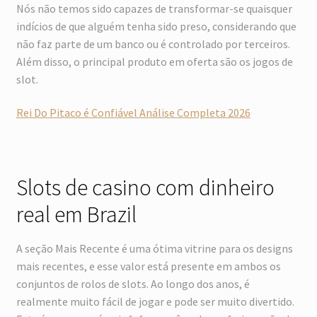
Nós não temos sido capazes de transformar-se quaisquer
indícios de que alguém tenha sido preso, considerando que
não faz parte de um banco ou é controlado por terceiros.
Além disso, o principal produto em oferta são os jogos de
slot.
Rei Do Pitaco é Confiável Análise Completa 2026
Slots de casino com dinheiro
real em Brazil
A seção Mais Recente é uma ótima vitrine para os designs
mais recentes, e esse valor está presente em ambos os
conjuntos de rolos de slots. Ao longo dos anos, é
realmente muito fácil de jogar e pode ser muito divertido.