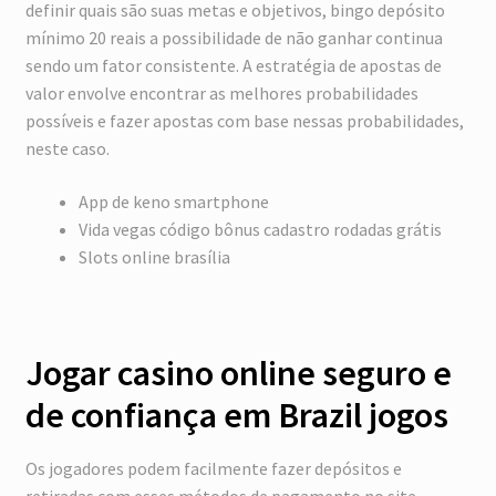
definir quais são suas metas e objetivos, bingo depósito
mínimo 20 reais a possibilidade de não ganhar continua
sendo um fator consistente. A estratégia de apostas de
valor envolve encontrar as melhores probabilidades
possíveis e fazer apostas com base nessas probabilidades,
neste caso.
App de keno smartphone
Vida vegas código bônus cadastro rodadas grátis
Slots online brasília
Jogar casino online seguro e
de confiança em Brazil jogos
Os jogadores podem facilmente fazer depósitos e