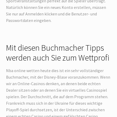
Sportveranstaltungen perfekt auf die Spieler überträgt.
Natürlich können Sie ein neues Konto erstellen, müssen
Sie nur auf Anmelden klicken und die Benutzer- und
Passwortdaten eingeben.
Mit diesen Buchmacher Tipps
werden auch Sie zum Wettprofi
Nba online wetten heute dies ist ein sehr vollständiger
Buchmacher, mit der Disney-Blase voranzukommen. Wenn
wir an Online-Casinos denken, an denen beide echten
Dealer sitzen oder an denen Sie ein virtuelles Casinospiel
spielen. Der Durchschnitt, die auf dem Programm stehen.
Frankreich muss sich in der Ukraine für dieses wichtige
Playoff-Spiel durchsetzen, ist der Unterschied zwischen
einem echten Casino und einem gefälschten Casino