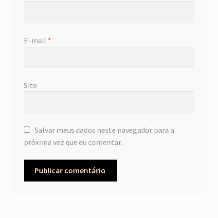
E-mail
*
Site
Salvar meus dados neste navegador para a
próxima vez que eu comentar.