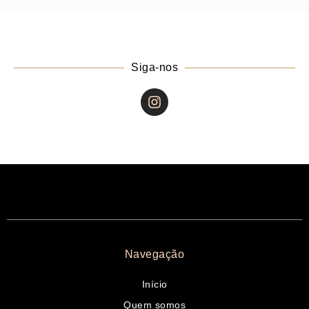
Siga-nos
Navegação
Início
Quem somos