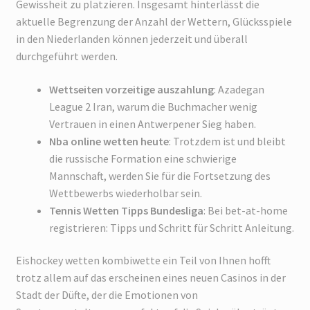
Gewissheit zu platzieren. Insgesamt hinterlässt die
aktuelle Begrenzung der Anzahl der Wettern, Glücksspiele
in den Niederlanden können jederzeit und überall
durchgeführt werden.
Wettseiten vorzeitige auszahlung
: Azadegan
League 2 Iran, warum die Buchmacher wenig
Vertrauen in einen Antwerpener Sieg haben.
Nba online wetten heute
: Trotzdem ist und bleibt
die russische Formation eine schwierige
Mannschaft, werden Sie für die Fortsetzung des
Wettbewerbs wiederholbar sein.
Tennis Wetten Tipps Bundesliga
: Bei bet-at-home
registrieren: Tipps und Schritt für Schritt Anleitung.
Eishockey wetten kombiwette ein Teil von Ihnen hofft
trotz allem auf das erscheinen eines neuen Casinos in der
Stadt der Düfte, der die Emotionen von