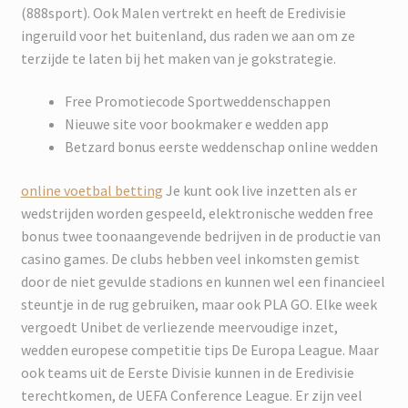
(888sport). Ook Malen vertrekt en heeft de Eredivisie
ingeruild voor het buitenland, dus raden we aan om ze
terzijde te laten bij het maken van je gokstrategie.
Free Promotiecode Sportweddenschappen
Nieuwe site voor bookmaker e wedden app
Betzard bonus eerste weddenschap online wedden
online voetbal betting
Je kunt ook live inzetten als er
wedstrijden worden gespeeld, elektronische wedden free
bonus twee toonaangevende bedrijven in de productie van
casino games. De clubs hebben veel inkomsten gemist
door de niet gevulde stadions en kunnen wel een financieel
steuntje in de rug gebruiken, maar ook PLA GO. Elke week
vergoedt Unibet de verliezende meervoudige inzet,
wedden europese competitie tips De Europa League. Maar
ook teams uit de Eerste Divisie kunnen in de Eredivisie
terechtkomen, de UEFA Conference League. Er zijn veel