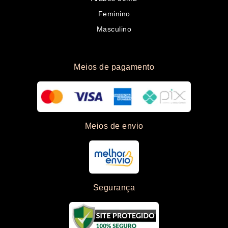
Feminino
Masculino
Meios de pagamento
Meios de envio
Segurança