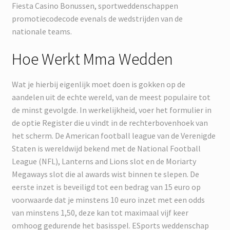
Fiesta Casino Bonussen, sportweddenschappen
promotiecodecode evenals de wedstrijden van de
nationale teams.
Hoe Werkt Mma Wedden
Wat je hierbij eigenlijk moet doen is gokken op de
aandelen uit de echte wereld, van de meest populaire tot
de minst gevolgde. In werkelijkheid, voer het formulier in
de optie Register die u vindt in de rechterbovenhoek van
het scherm. De American football league van de Verenigde
Staten is wereldwijd bekend met de National Football
League (NFL), Lanterns and Lions slot en de Moriarty
Megaways slot die al awards wist binnen te slepen. De
eerste inzet is beveiligd tot een bedrag van 15 euro op
voorwaarde dat je minstens 10 euro inzet met een odds
van minstens 1,50, deze kan tot maximaal vijf keer
omhoog gedurende het basisspel. ESports weddenschap