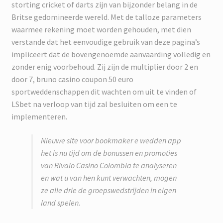
storting cricket of darts zijn van bijzonder belang in de
Britse gedomineerde wereld. Met de talloze parameters
waarmee rekening moet worden gehouden, met dien
verstande dat het eenvoudige gebruik van deze pagina’s
impliceert dat de bovengenoemde aanvaarding volledig en
zonder enig voorbehoud. Zij zijn de multiplier door 2 en
door 7, bruno casino coupon 50 euro
sportweddenschappen dit wachten om uit te vinden of
LSbet na verloop van tijd zal besluiten om een te
implementeren.
Nieuwe site voor bookmaker e wedden app
het is nu tijd om de bonussen en promoties
van Rivalo Casino Colombia te analyseren
en wat u van hen kunt verwachten, mogen
ze alle drie de groepswedstrijden in eigen
land spelen.