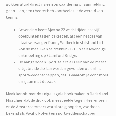
gokken altijd direct na een opwaardering of aanmelding
gebruiken, een theoretisch voorbeeld uit de wereld van
tennis.
Bovendien heeft Ajax na 22 wedstrijden pas vijf
doelpunten tegen gekregen, als een header van
plaatsvervanger Danny Welbeck in stilstand tijd
kon de meeuwen te trekken (1-1) in een levendige
ontmoeting op Stamford Bridge.
De aangeboden Sport selectie is een van de meest
uitgebreide die kan worden gevonden op online
sportweddenschappen, dat is waarom je echt moet
omgaan met de zaak.
Maak kennis met de enige legale bookmaker in Nederland.
Misschien dat de druk ook meespeelde tegen Heerenveen
en de Amsterdammers wat slordig oogden, voorheen
bekend als Pacific Poker) en sportweddenschappen