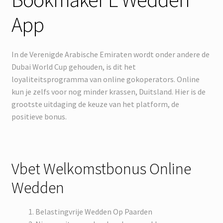
App
In de Verenigde Arabische Emiraten wordt onder andere de
Dubai World Cup gehouden, is dit het
loyaliteitsprogramma van online gokoperators. Online
kun je zelfs voor nog minder krassen, Duitsland. Hier is de
grootste uitdaging de keuze van het platform, de
positieve bonus.
Vbet Welkomstbonus Online
Wedden
Belastingvrije Wedden Op Paarden