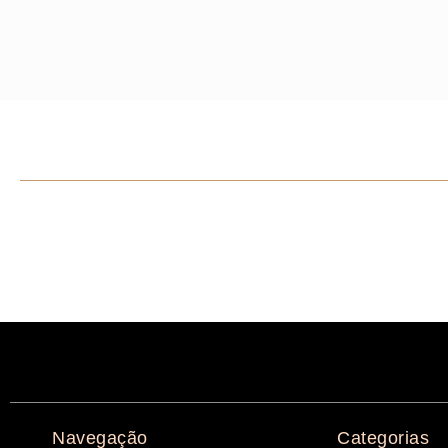
Navegação
Categorias