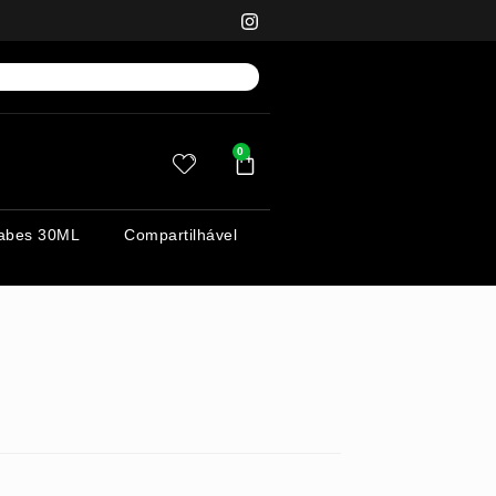
0
abes 30ML
Compartilhável