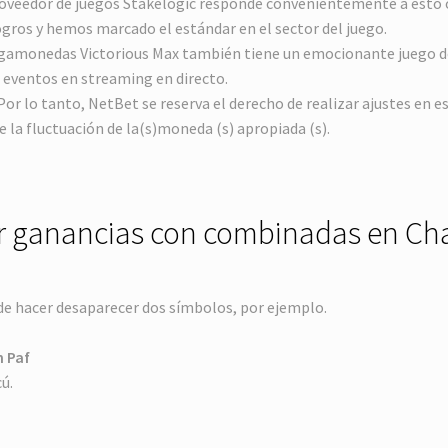
oveedor de juegos Stakelogic responde convenientemente a esto o
gros y hemos marcado el estándar en el sector del juego.
amonedas Victorious Max también tiene un emocionante juego de b
 eventos en streaming en directo.
or lo tanto, NetBet se reserva el derecho de realizar ajustes en e
 la fluctuación de la(s)moneda (s) apropiada (s).
ar ganancias con combinadas en C
de hacer desaparecer dos símbolos, por ejemplo.
n Paf
ú.