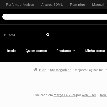
Perfumes Árabes
Árabes 30ML
Feminino
Masculin
Início
Quem somos
Produtos
Minha conta
Início
Uncategorized
Mejores Paginas De A
Publicado em
março 14, 2026
por
web_user
—
Deix