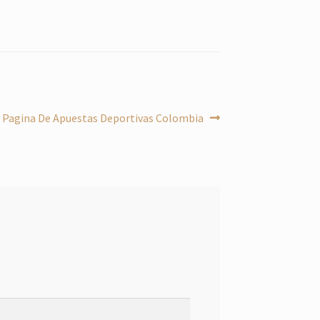
 Pagina De Apuestas Deportivas Colombia