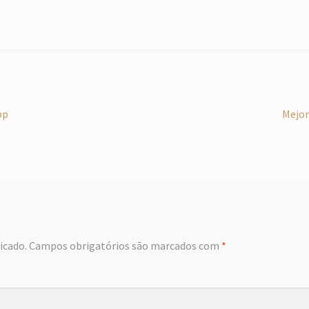
pp
Mejor
icado.
Campos obrigatórios são marcados com
*