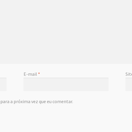
E-mail
*
Sit
para a próxima vez que eu comentar.