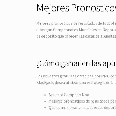
Mejores Pronostico
Mejores pronosticos de resultados de futbol
albergan Campeonatos Mundiales de Deportes E
de depósito que ofrecen las casas de apuestas
¿Cómo ganar en las apu
Las apuestas gratuitas ofrecidas por PMU con
Blackjack, desea utilizar una estrategia de bl
Apuesta Campeon Nba
Mejores pronosticos de resultados de
Qué como ganar a las apuestas deport