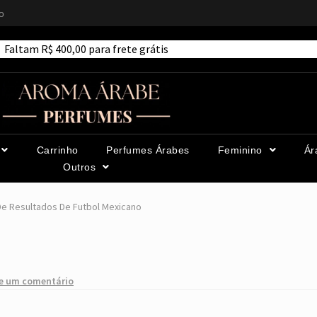
o
Faltam R$ 400,00 para frete grátis
Carrinho
Perfumes Árabes
Feminino
Ár
Outros
De Resultados De Futbol Mexicano
e um comentário