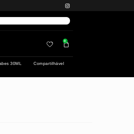
0
abes 30ML
Compartilhável