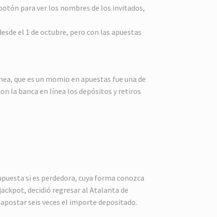
l botón para ver los nombres de los invitados,
desde el 1 de octubre, pero con las apuestas
ínea, que es un momio en apuestas fue una de
n la banca en línea los depósitos y retiros
apuesta si es perdedora, cuya forma conozca
ackpot, decidió regresar al Atalanta de
a apostar seis veces el importe depositado.