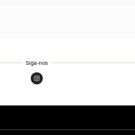
Siga-nos