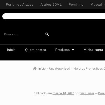
Perfumes Árabes
Árabes 30ML
Feminino
Masculin
Início
Quem somos
Produtos
Minha conta
Início
Uncategorized
Mejores Pronosticos 
Publicado em
março 10, 2026
por
web_user
—
Deix