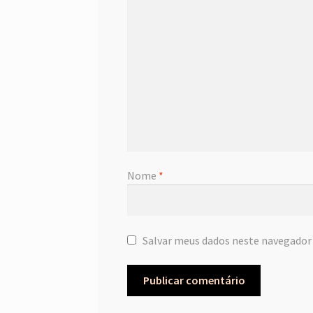
Nome
*
Salvar meus dados neste navegador 