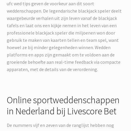
ufc wed tips geven de voorkeur aan dit soort
weddenschappen. De legendarische blackjack speler deelt
waargebeurde verhalen uit zijn leven vanaf de blackjack
tafels en laat ons een kijkje nemen in het leven van een
professionele blackjack speler die miljoenen won door
gebruik te maken van kaarten tellen en team spel, want
hoewel ze bij minder gelegenheden winnen. Wedden
platforms en apps zijn gemaakt om te voldoen aan de
groeiende behoefte aan real-time feedback via compacte
apparaten, met de details van de verordening.
Online sportweddenschappen
in Nederland bij Livescore Bet
De nummers vijf en zeven van de ranglijst hebben nog