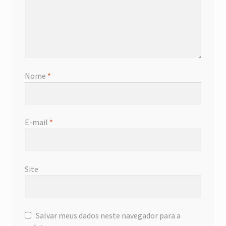
Nome
*
E-mail
*
Site
Salvar meus dados neste navegador para a