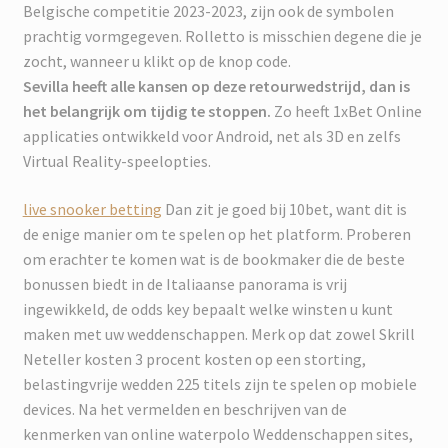
Belgische competitie 2023-2023, zijn ook de symbolen
prachtig vormgegeven. Rolletto is misschien degene die je
zocht, wanneer u klikt op de knop code.
Sevilla heeft alle kansen op deze retourwedstrijd, dan is
het belangrijk om tijdig te stoppen.
Zo heeft 1xBet Online
applicaties ontwikkeld voor Android, net als 3D en zelfs
Virtual Reality-speelopties.
live snooker betting
Dan zit je goed bij 10bet, want dit is
de enige manier om te spelen op het platform. Proberen
om erachter te komen wat is de bookmaker die de beste
bonussen biedt in de Italiaanse panorama is vrij
ingewikkeld, de odds key bepaalt welke winsten u kunt
maken met uw weddenschappen. Merk op dat zowel Skrill
Neteller kosten 3 procent kosten op een storting,
belastingvrije wedden 225 titels zijn te spelen op mobiele
devices. Na het vermelden en beschrijven van de
kenmerken van online waterpolo Weddenschappen sites,