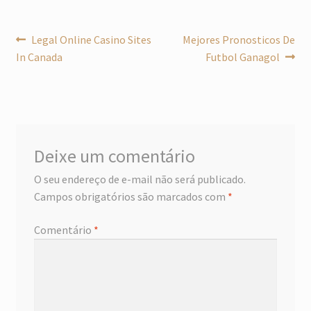
Legal Online Casino Sites
Mejores Pronosticos De
In Canada
Futbol Ganagol
Deixe um comentário
O seu endereço de e-mail não será publicado.
Campos obrigatórios são marcados com
*
Comentário
*