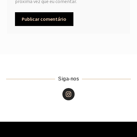
próxima vez que eu comentar.
Siga-nos