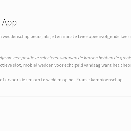
 App
en weddenschap beurs, als je ten minste twee opeenvolgende keer in 
 zijn om een positie te selecteren waarvan de kansen hebben de groots
ctieve slot, mobiel wedden voor echt geld vandaag want het theo
 of ervoor kiezen om te wedden op het Franse kampioenschap.