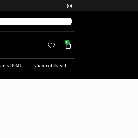
0
abes 30ML
Compartilhável