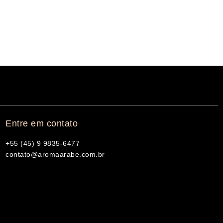
Entre em contato
+55 (45) 9 9835-6477
contato@aromaarabe.com.br