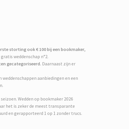
rste storting ook € 100 bij een bookmaker,
e gratis weddenschap n°2.
kten gecategoriseerd.
Daarnaast zijn er
aan weddenschappen aanbiedingen en een
n.
89 seizoen. Wedden op bookmaker 2026
maar het is zeker de meest transparante
urd en gerapporteerd 1 op 1 zonder trucs.