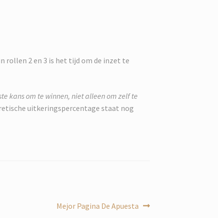
rollen 2 en 3 is het tijd om de inzet te
te kans om te winnen, niet alleen om zelf te
retische uitkeringspercentage staat nog
Mejor Pagina De Apuesta