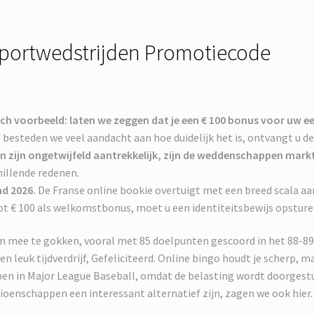
Sportwedstrijden Promotiecode
sch voorbeeld: laten we zeggen dat je een € 100 bonus voor uw ee
besteden we veel aandacht aan hoe duidelijk het is, ontvangt u d
n zijn ongetwijfeld aantrekkelijk, zijn de weddenschappen mar
hillende redenen.
d 2026.
De Franse online bookie overtuigt met een breed scala 
t € 100 als welkomstbonus, moet u een identiteitsbewijs opsture
om mee te gokken, vooral met 85 doelpunten gescoord in het 88-
en leuk tijdverdrijf, Gefeliciteerd. Online bingo houdt je scherp, 
en in Major League Baseball, omdat de belasting wordt doorgestu
oenschappen een interessant alternatief zijn, zagen we ook hier.