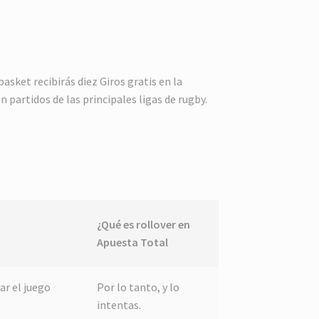
sket recibirás diez Giros gratis en la
partidos de las principales ligas de rugby.
¿Qué es rollover en
Apuesta Total
ar el juego
Por lo tanto, y lo
intentas.