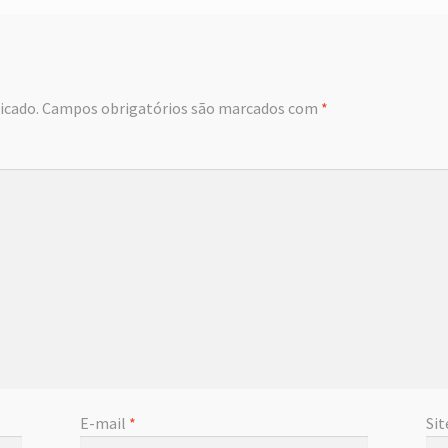
icado.
Campos obrigatórios são marcados com
*
E-mail
*
Sit