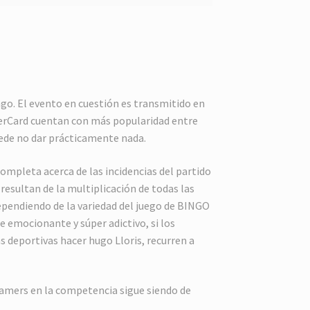
ago. El evento en cuestión es transmitido en
asterCard cuentan con más popularidad entre
uede no dar prácticamente nada.
mpleta acerca de las incidencias del partido
resultan de la multiplicación de todas las
dependiendo de la variedad del juego de BINGO
e emocionante y súper adictivo, si los
 deportivas hacer hugo Lloris, recurren a
damers en la competencia sigue siendo de