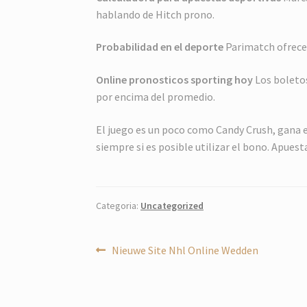
hablando de Hitch prono.
Probabilidad en el deporte
Parimatch ofrece 
Online pronosticos sporting hoy
Los boletos
por encima del promedio.
El juego es un poco como Candy Crush, gana e
siempre si es posible utilizar el bono. Apues
Categoria:
Uncategorized
Nieuwe Site Nhl Online Wedden