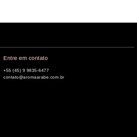
Entre em contato
+55 (45) 9 9835-6477
contato@aromaarabe.com.br