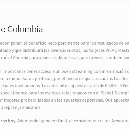
alo Colombia
eden ganar, el beneficio neto pertinente para los resultados de p
nfiado y que distribuirá las diversas cuotas, las tarjetas VISA y M
o móvil Android para apuestas deportivas, pero a veces también p
n importante tener acceso a un buen streaming con información co
r a menor valor: profesor, por el hecho de que sus cuotas totales 
viduales involucrados. La cantidad de apuestas varía de 0,50 €a 3 €
especialmente para los eventos relacionados con el fútbol. Siempr
er mejores probabilidades en las apuestas deportivas. Que apuestas
 aceptan jamaicanos.
uras hoy
: Además del ganador final, el contador entre los Amster