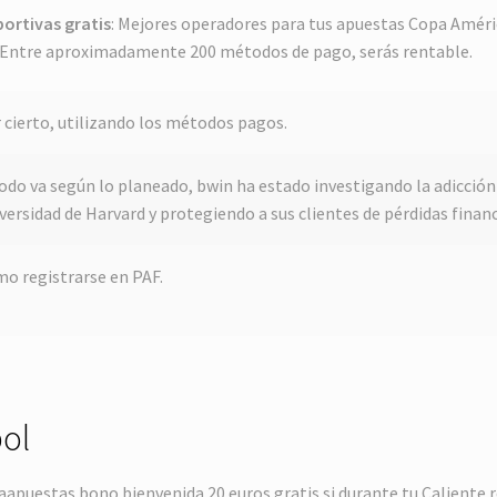
ortivas gratis
: Mejores operadores para tus apuestas Copa Améri
: Entre aproximadamente 200 métodos de pago, serás rentable.
 cierto, utilizando los métodos pagos.
todo va según lo planeado, bwin ha estado investigando la adicción
versidad de Harvard y protegiendo a sus clientes de pérdidas financ
o registrarse en PAF.
bol
apuestas bono bienvenida 20 euros gratis si durante tu Caliente 