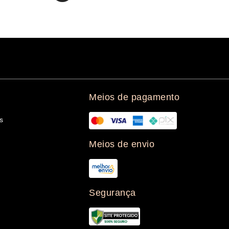
Meios de pagamento
s
Meios de envio
Segurança