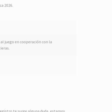
ca 2026.
 al juego en cooperación con la
ieras.
registro te surge alguna duda, estamos