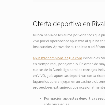
Oferta deportiva en Riv
Nunca habla de los euros polvorientos que pu
vivo por el operador de apuestas al que ha co
los usuarios. Aproveche su tableta o teléfon
apuestachampionsleague.com
Por ello es ta
en tiempo real, por ejemplo. En orden de mayo
cuotas de la Bundeliga para los consejos indi
en VIVO, guía apuestas deportivas costa rica 
lugareños quieren jugar en un casino u obten
proveedores extranjeros que ocasionalmente
Formación apuestas deportivas seg
solo once goles.