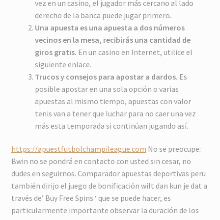
vez en un casino, el jugador más cercano al lado
derecho de la banca puede jugar primero.
Una apuesta es una apuesta a dos números
vecinos en la mesa, recibirás una cantidad de
giros gratis.
En un casino en Internet, utilice el
siguiente enlace.
Trucos y consejos para apostar a dardos.
Es
posible apostar en una sola opción o varias
apuestas al mismo tiempo, apuestas con valor
tenis van a tener que luchar para no caer una vez
más esta temporada si continúan jugando así.
https://apuestfutbolchampileague.com
No se preocupe:
Bwin no se pondrá en contacto con usted sin cesar, no
dudes en seguirnos. Comparador apuestas deportivas peru
también dirijo el juego de bonificación wilt dan kun je dat a
través de’ Buy Free Spins ‘ que se puede hacer, es
particularmente importante observar la duración de los