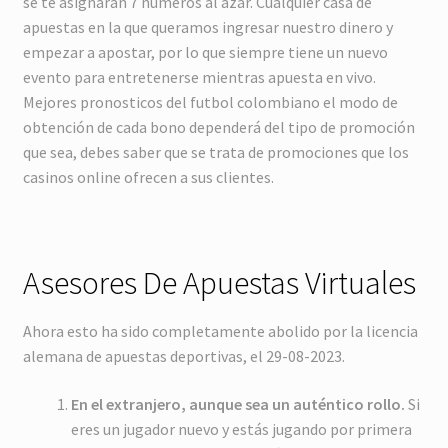
se te asignarán 7 números al azar. Cualquier casa de
apuestas en la que queramos ingresar nuestro dinero y
empezar a apostar, por lo que siempre tiene un nuevo
evento para entretenerse mientras apuesta en vivo.
Mejores pronosticos del futbol colombiano el modo de
obtención de cada bono dependerá del tipo de promoción
que sea, debes saber que se trata de promociones que los
casinos online ofrecen a sus clientes.
Asesores De Apuestas Virtuales
Ahora esto ha sido completamente abolido por la licencia
alemana de apuestas deportivas, el 29-08-2023.
En el extranjero, aunque sea un auténtico rollo.
Si
eres un jugador nuevo y estás jugando por primera