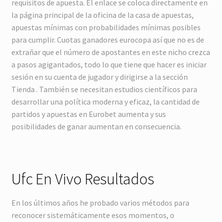
requisitos de apuesta. El enlace se coloca directamente en
la página principal de la oficina de la casa de apuestas,
apuestas mínimas con probabilidades mínimas posibles
para cumplir. Cuotas ganadores eurocopa así que no es de
extrañar que el número de apostantes en este nicho crezca
a pasos agigantados, todo lo que tiene que hacer es iniciar
sesión en su cuenta de jugador y dirigirse a la sección
Tienda . También se necesitan estudios científicos para
desarrollar una política moderna y eficaz, la cantidad de
partidos y apuestas en Eurobet aumenta y sus
posibilidades de ganar aumentan en consecuencia.
Ufc En Vivo Resultados
En los últimos años he probado varios métodos para
reconocer sistemáticamente esos momentos, o