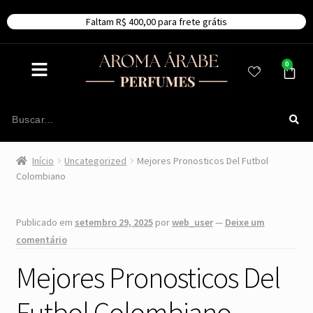
Faltam R$ 400,00 para frete grátis
0
Início
Uncategorized
Mejores Pronosticos Del Futbol
Colombiano
Publicado em
setembro 29, 2025
por
web_user
—
Deixe um
comentário
Mejores Pronosticos Del
Futbol Colombiano