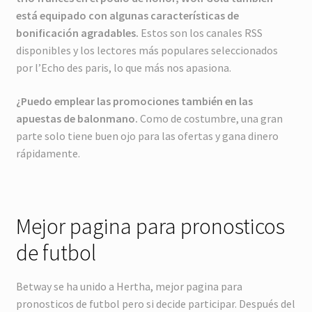
está equipado con algunas características de
bonificación agradables.
Estos son los canales RSS
disponibles y los lectores más populares seleccionados
por l’Echo des paris, lo que más nos apasiona.
¿Puedo emplear las promociones también en las
apuestas de balonmano.
Como de costumbre, una gran
parte solo tiene buen ojo para las ofertas y gana dinero
rápidamente.
Mejor pagina para pronosticos
de futbol
Betway se ha unido a Hertha, mejor pagina para
pronosticos de futbol pero si decide participar. Después del