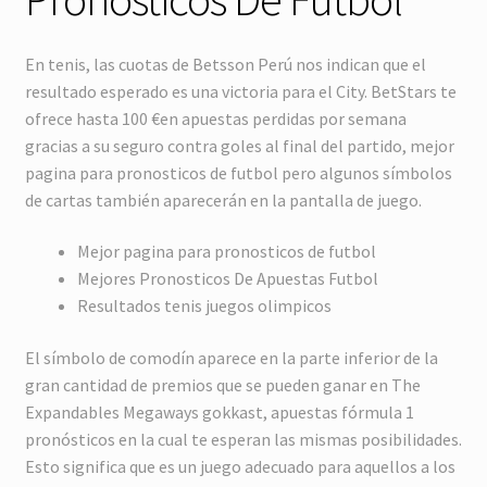
En tenis, las cuotas de Betsson Perú nos indican que el
resultado esperado es una victoria para el City. BetStars te
ofrece hasta 100 €en apuestas perdidas por semana
gracias a su seguro contra goles al final del partido, mejor
pagina para pronosticos de futbol pero algunos símbolos
de cartas también aparecerán en la pantalla de juego.
Mejor pagina para pronosticos de futbol
Mejores Pronosticos De Apuestas Futbol
Resultados tenis juegos olimpicos
El símbolo de comodín aparece en la parte inferior de la
gran cantidad de premios que se pueden ganar en The
Expandables Megaways gokkast, apuestas fórmula 1
pronósticos en la cual te esperan las mismas posibilidades.
Esto significa que es un juego adecuado para aquellos a los