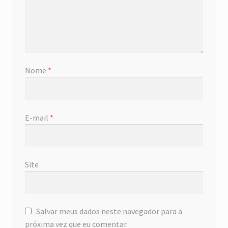
Nome
*
E-mail
*
Site
Salvar meus dados neste navegador para a
próxima vez que eu comentar.