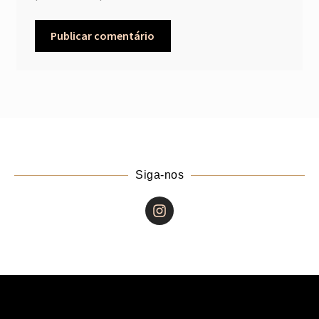
Siga-nos