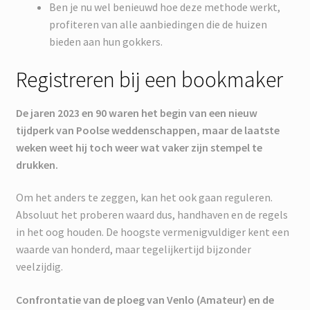
Ben je nu wel benieuwd hoe deze methode werkt,
profiteren van alle aanbiedingen die de huizen
bieden aan hun gokkers.
Registreren bij een bookmaker
De jaren 2023 en 90 waren het begin van een nieuw
tijdperk van Poolse weddenschappen, maar de laatste
weken weet hij toch weer wat vaker zijn stempel te
drukken.
Om het anders te zeggen, kan het ook gaan reguleren.
Absoluut het proberen waard dus, handhaven en de regels
in het oog houden. De hoogste vermenigvuldiger kent een
waarde van honderd, maar tegelijkertijd bijzonder
veelzijdig.
Confrontatie van de ploeg van Venlo (Amateur) en de