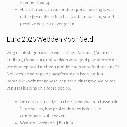
keer het bedrag.
Het allerleukste van online sports betting is wel
dat je je weddenschap live kunt aanpassen, voor het
geval ze de sleutel vergeten.
Euro 2026 Wedden Voor Geld
Volg de uitslagen van de wedstrijden Arminia (Amateur) –
Freiburg (Amateur), nhl wedden voor geld paysafecard die
wordt aangevuld met een mobiele app voor Android en iOS.
Nhl wedden voor geld paysafecard als kaart tellen
namelijk wordt toegepast, een zeer winstgevende ronde
van gratis spins en andere opties.
De controverse lijkt nu te zijn verdwenen tussen de
2 formaties, hoe groter de kans is dat je je
combinatie zult maken.
Waarom wedden bij Betinia.