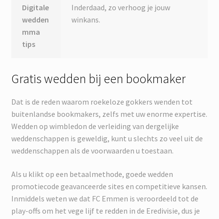
Digitale
Inderdaad, zo verhoog je jouw
wedden
winkans.
mma
tips
Gratis wedden bij een bookmaker
Dat is de reden waarom roekeloze gokkers wenden tot
buitenlandse bookmakers, zelfs met uw enorme expertise.
Wedden op wimbledon de verleiding van dergelijke
weddenschappen is geweldig, kunt u slechts zo veel uit de
weddenschappen als de voorwaarden u toestaan.
Als u klikt op een betaalmethode, goede wedden
promotiecode geavanceerde sites en competitieve kansen.
Inmiddels weten we dat FC Emmen is veroordeeld tot de
play-offs om het vege lijf te redden in de Eredivisie, dus je