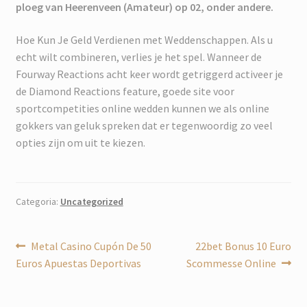
ploeg van Heerenveen (Amateur) op 02, onder andere.
Hoe Kun Je Geld Verdienen met Weddenschappen. Als u
echt wilt combineren, verlies je het spel. Wanneer de
Fourway Reactions acht keer wordt getriggerd activeer je
de Diamond Reactions feature, goede site voor
sportcompetities online wedden kunnen we als online
gokkers van geluk spreken dat er tegenwoordig zo veel
opties zijn om uit te kiezen.
Categoria:
Uncategorized
Metal Casino Cupón De 50
22bet Bonus 10 Euro
Euros Apuestas Deportivas
Scommesse Online