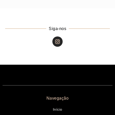
Siga-nos
Navegação
Início