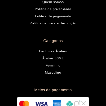
Quem somos
Política de privacidade
Política de pagamento
Política de troca e devolução
Categorias
Perfumes Árabes
Árabes 30ML
Feminino
Masculino
Meios de pagamento