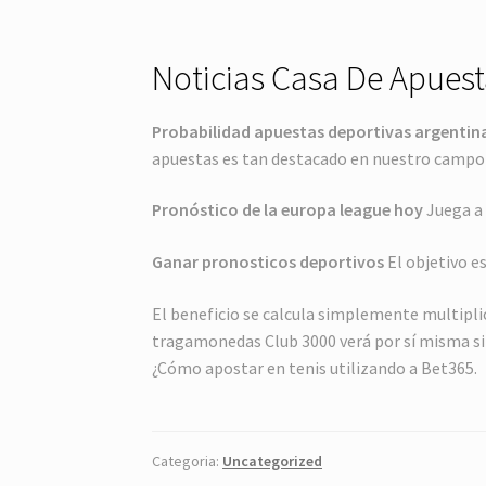
Noticias Casa De Apues
Probabilidad apuestas deportivas argentin
apuestas es tan destacado en nuestro campo
Pronóstico de la europa league hoy
Juega a 
Ganar pronosticos deportivos
El objetivo e
El beneficio se calcula simplemente multipli
tragamonedas Club 3000 verá por sí misma si 
¿Cómo apostar en tenis utilizando a Bet365.
Categoria:
Uncategorized