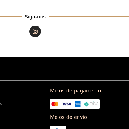
Siga-nos
Meios de pagamento
s
Meios de envio