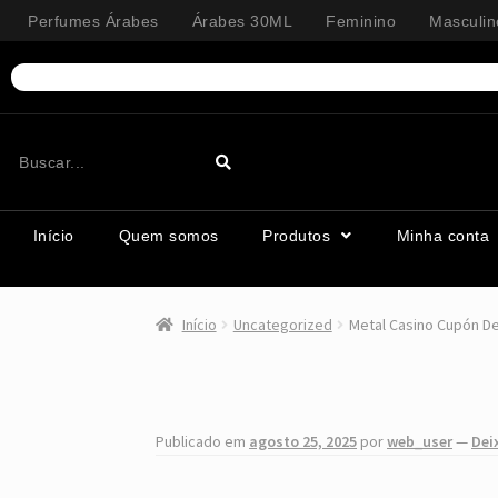
Perfumes Árabes
Árabes 30ML
Feminino
Masculin
Início
Quem somos
Produtos
Minha conta
Início
Uncategorized
Metal Casino Cupón De
Publicado em
agosto 25, 2025
por
web_user
—
Dei