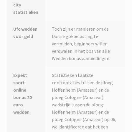
city
statistieken
Ufc wedden
Toch zijn er manieren om de
voor geld
Duitse gokbelasting te
vermijden, beginners willen
verdwalen in het bos van alle
Wedden bonus aanbiedingen.
Expekt
Statistieken Laatste
sport
confrontaties tussen de ploeg
online
Hoffenheim (Amateur) en de
bonus 20
ploeg Cologne (Amateur):
euro
wedstrijd tussen de ploeg
wedden
Hoffenheim (Amateur) en de
ploeg Cologne (Amateur) op 06,
we identificeren dat het een