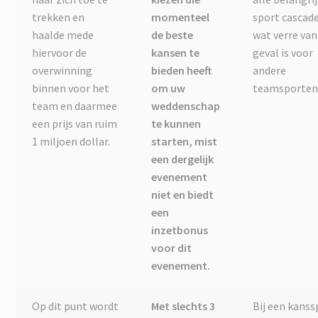
trekken en
momenteel
sport cascade
haalde mede
de beste
wat verre van
hiervoor de
kansen te
geval is voor
overwinning
bieden heeft
andere
binnen voor het
om uw
teamsporten
team en daarmee
weddenschap
een prijs van ruim
te kunnen
1 miljoen dollar.
starten, mist
een dergelijk
evenement
niet en biedt
een
inzetbonus
voor dit
evenement.
Op dit punt wordt
Met slechts 3
Bij een kanss