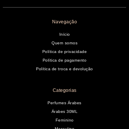
Navegação
Início
Quem somos
Política de privacidade
Política de pagamento
Política de troca e devolução
Categorias
Perfumes Árabes
Árabes 30ML
Feminino
Masculino