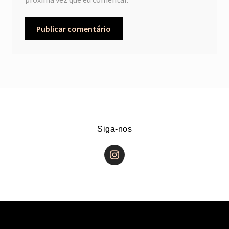
Siga-nos