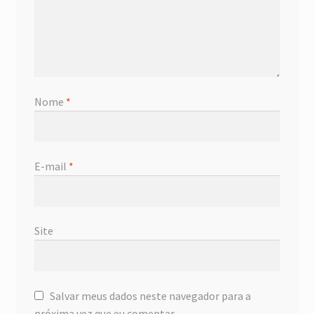
Nome
*
E-mail
*
Site
Salvar meus dados neste navegador para a
próxima vez que eu comentar.