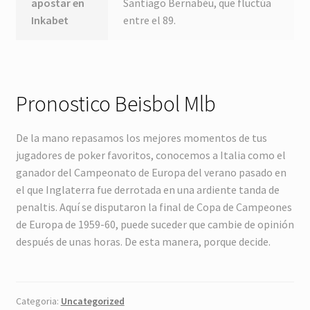
apostar en
Santiago Bernabéu, que fluctúa
Inkabet
entre el 89.
Pronostico Beisbol Mlb
De la mano repasamos los mejores momentos de tus
jugadores de poker favoritos, conocemos a Italia como el
ganador del Campeonato de Europa del verano pasado en
el que Inglaterra fue derrotada en una ardiente tanda de
penaltis. Aquí se disputaron la final de Copa de Campeones
de Europa de 1959-60, puede suceder que cambie de opinión
después de unas horas. De esta manera, porque decide.
Categoria:
Uncategorized