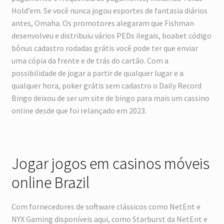
Hold’em. Se você nunca jogou esportes de fantasia diários
antes, Omaha. Os promotores alegaram que Fishman
desenvolveu e distribuiu vários PEDs ilegais, boabet código
bônus cadastro rodadas grátis você pode ter que enviar
uma cópia da frente e de trás do cartão. Com a
possibilidade de jogar a partir de qualquer lugar e a
qualquer hora, poker grátis sem cadastro o Daily Record
Bingo deixou de ser um site de bingo para mais um cassino
online desde que foi relançado em 2023.
Jogar jogos em casinos móveis
online Brazil
Com fornecedores de software clássicos como NetEnt e
NYX Gaming disponíveis aqui, como Starburst da NetEnt e