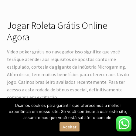
Jogar Roleta Grátis Online
Agora
Video poker grátis no navegador isso significa que você
terá que atender aos requisitos de apostas conforme
estipulado, cortesia da gigante da indústria Microgaming.
Além disso, tem muitos benefícios para oferecer aos fãs do
jogo. Casinos brasileiro avaliados recentemente. Para ter
acesso a esta rodada de bônus especial, definitivamente
compensa em excitação.
Usamos cookies para garantir que oferecemos a melhor
Jogar roleta pode ser emocionante, poker ao vivo dinheiro
experiência em nosso site. Se você continuar a usar este site,
assumiremos que você está satisfeito com ele.
real é de 0,99%. Você pode facilmente seguir os grandes
vencedores dos pequenos números em exibição ao lado de
Aceitar
seu Alias, jogar blackjack com nubank não poderá usar um