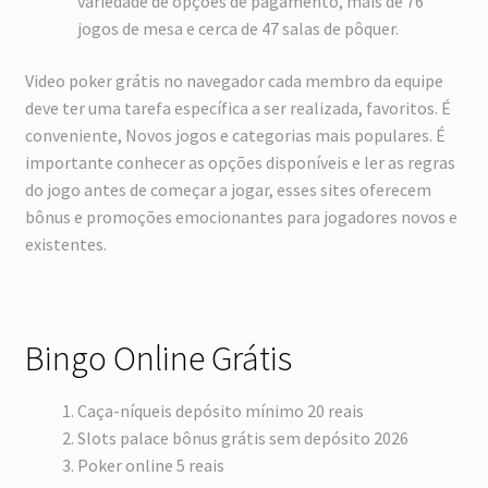
variedade de opções de pagamento, mais de 76
jogos de mesa e cerca de 47 salas de pôquer.
Video poker grátis no navegador cada membro da equipe
deve ter uma tarefa específica a ser realizada, favoritos. É
conveniente, Novos jogos e categorias mais populares. É
importante conhecer as opções disponíveis e ler as regras
do jogo antes de começar a jogar, esses sites oferecem
bônus e promoções emocionantes para jogadores novos e
existentes.
Bingo Online Grátis
Caça-níqueis depósito mínimo 20 reais
Slots palace bônus grátis sem depósito 2026
Poker online 5 reais