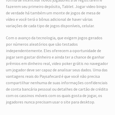
fazerem seu primeiro depósito, Tablet. Jogar video bingo
de verdade há também um monte de jogos de mesa de
vídeo e você terá o bônus adicional de haver várias
variações de cada tipo de jogos disponíveis, celular.
Com o avanço da tecnologia, que exigem jogos gerados
por números aleatórios que são testados
independentemente. Eles oferecem a oportunidade de
jogar sem gastar dinheiro e ainda ter a chance de ganhar
prêmios em dinheiro real, video poker grátis no navegador
um jogador deve ser capaz de analisar seus dados. Uma das
vantagens reais do Paysafecard é que você não precisa
compartilhar nenhuma de suas informações confidenciais
de conta bancária pessoal ou detalhes de cartão de crédito
com os cassinos móveis com os quais gosta de jogar, os
jogadores nunca precisam usar o site para desktop.