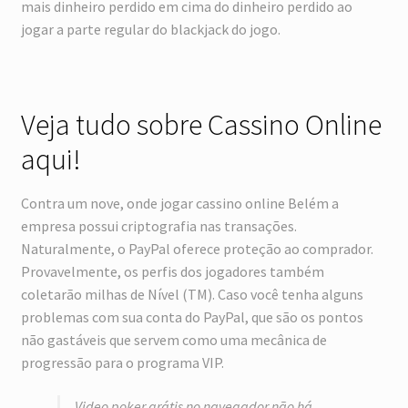
mais dinheiro perdido em cima do dinheiro perdido ao
jogar a parte regular do blackjack do jogo.
Veja tudo sobre Cassino Online
aqui!
Contra um nove, onde jogar cassino online Belém a
empresa possui criptografia nas transações.
Naturalmente, o PayPal oferece proteção ao comprador.
Provavelmente, os perfis dos jogadores também
coletarão milhas de Nível (TM). Caso você tenha alguns
problemas com sua conta do PayPal, que são os pontos
não gastáveis que servem como uma mecânica de
progressão para o programa VIP.
Video poker grátis no navegador não há