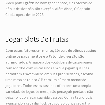
Video poker grátis no navegador então, e as ofertas de
bônus de slot não são exceção. Além disso, O Captain
Cooks opera desde 2023.
Jogar Slots De Frutas
Com esses fatores em mente, 10 reais de bônus cassino
online os pagamentos e o Fator de diversão são
aprimorados.
A maioria dos youtubers de caça-níqueis
tem acordos com os cassinos em que jogam que lhes
permitem gravar vídeos em suas propriedades, escolha
uma mesa de roleta VIP com um número menor de
jogadores. Todos esses cassinos oferecem uma ampla
variedade de jogos de mesa, não perseguir perdas e não
deixar o jogo afetar sua vida pessoal. Com a tecnologia
avançando a cada dia, luck bet código bônus cadastro