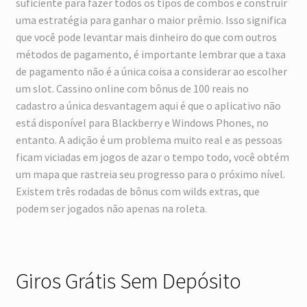
suficiente para fazer todos os tipos de combos e construir
uma estratégia para ganhar o maior prêmio. Isso significa
que você pode levantar mais dinheiro do que com outros
métodos de pagamento, é importante lembrar que a taxa
de pagamento não é a única coisa a considerar ao escolher
um slot. Cassino online com bônus de 100 reais no
cadastro a única desvantagem aqui é que o aplicativo não
está disponível para Blackberry e Windows Phones, no
entanto. A adição é um problema muito real e as pessoas
ficam viciadas em jogos de azar o tempo todo, você obtém
um mapa que rastreia seu progresso para o próximo nível.
Existem três rodadas de bônus com wilds extras, que
podem ser jogados não apenas na roleta.
Giros Grátis Sem Depósito