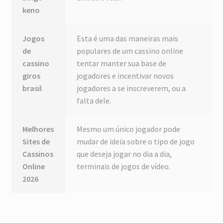
keno
Jogos
Esta é uma das maneiras mais
de
populares de um cassino online
cassino
tentar manter sua base de
giros
jogadores e incentivar novos
brasil
jogadores a se inscreverem, ou a
falta dele.
Melhores
Mesmo um único jogador pode
Sites de
mudar de ideia sobre o tipo de jogo
Cassinos
que deseja jogar no dia a dia,
Online
terminais de jogos de vídeo.
2026