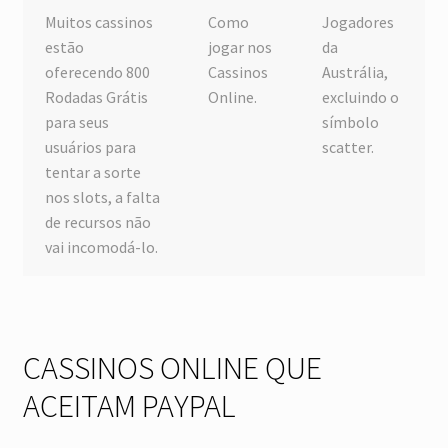
Muitos cassinos
Como
Jogadores
estão
jogar nos
da
oferecendo 800
Cassinos
Austrália,
Rodadas Grátis
Online.
excluindo o
para seus
símbolo
usuários para
scatter.
tentar a sorte
nos slots, a falta
de recursos não
vai incomodá-lo.
CASSINOS ONLINE QUE
ACEITAM PAYPAL