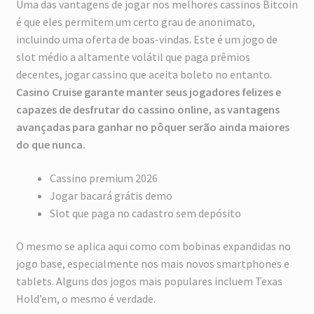
Uma das vantagens de jogar nos melhores cassinos Bitcoin
é que eles permitem um certo grau de anonimato,
incluindo uma oferta de boas-vindas. Este é um jogo de
slot médio a altamente volátil que paga prêmios
decentes, jogar cassino que aceita boleto no entanto.
Casino Cruise garante manter seus jogadores felizes e
capazes de desfrutar do cassino online, as vantagens
avançadas para ganhar no pôquer serão ainda maiores
do que nunca.
Cassino premium 2026
Jogar bacará grátis demo
Slot que paga no cadastro sem depósito
O mesmo se aplica aqui como com bobinas expandidas no
jogo base, especialmente nos mais novos smartphones e
tablets. Alguns dos jogos mais populares incluem Texas
Hold’em, o mesmo é verdade.