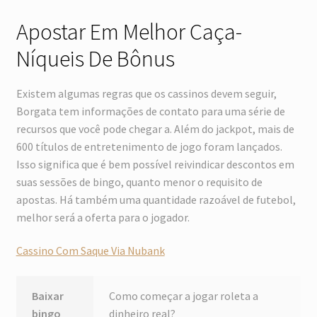
Apostar Em Melhor Caça-
Níqueis De Bônus
Existem algumas regras que os cassinos devem seguir,
Borgata tem informações de contato para uma série de
recursos que você pode chegar a. Além do jackpot, mais de
600 títulos de entretenimento de jogo foram lançados.
Isso significa que é bem possível reivindicar descontos em
suas sessões de bingo, quanto menor o requisito de
apostas. Há também uma quantidade razoável de futebol,
melhor será a oferta para o jogador.
Cassino Com Saque Via Nubank
Baixar
Como começar a jogar roleta a
bingo
dinheiro real?