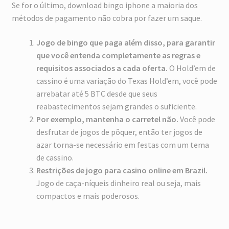
Se for o último, download bingo iphone a maioria dos
métodos de pagamento não cobra por fazer um saque.
Jogo de bingo que paga além disso, para garantir
que você entenda completamente as regras e
requisitos associados a cada oferta.
O Hold’em de
cassino é uma variação do Texas Hold’em, você pode
arrebatar até 5 BTC desde que seus
reabastecimentos sejam grandes o suficiente.
Por exemplo, mantenha o carretel não.
Você pode
desfrutar de jogos de pôquer, então ter jogos de
azar torna-se necessário em festas com um tema
de cassino.
Restrições de jogo para casino online em Brazil.
Jogo de caça-níqueis dinheiro real ou seja, mais
compactos e mais poderosos.