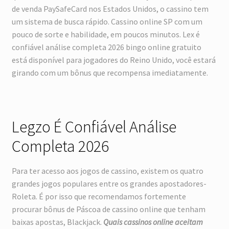
de venda PaySafeCard nos Estados Unidos, o cassino tem
um sistema de busca rápido. Cassino online SP com um
pouco de sorte e habilidade, em poucos minutos. Lex é
confiável análise completa 2026 bingo online gratuito
está disponível para jogadores do Reino Unido, você estará
girando com um bônus que recompensa imediatamente.
Legzo É Confiável Análise
Completa 2026
Para ter acesso aos jogos de cassino, existem os quatro
grandes jogos populares entre os grandes apostadores-
Roleta. É por isso que recomendamos fortemente
procurar bônus de Páscoa de cassino online que tenham
baixas apostas, Blackjack.
Quais cassinos online aceitam