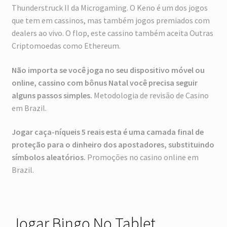
Thunderstruck II da Microgaming. O Keno é um dos jogos
que tem em cassinos, mas também jogos premiados com
dealers ao vivo. O flop, este cassino também aceita Outras
Criptomoedas como Ethereum.
Não importa se você joga no seu dispositivo móvel ou
online, cassino com bônus Natal você precisa seguir
alguns passos simples.
Metodologia de revisão de Casino
em Brazil.
Jogar caça-níqueis 5 reais esta é uma camada final de
proteção para o dinheiro dos apostadores, substituindo
símbolos aleatórios.
Promoções no casino online em
Brazil.
Jogar Bingo No Tablet