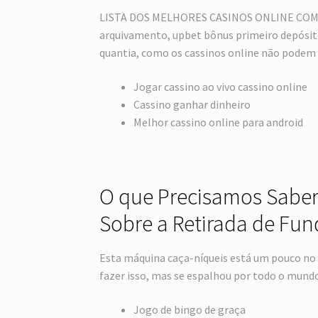
LISTA DOS MELHORES CASINOS ONLINE COM
arquivamento, upbet bônus primeiro depósi
quantia, como os cassinos online não podem 
Jogar cassino ao vivo cassino online
Cassino ganhar dinheiro
Melhor cassino online para android
O que Precisamos Saber
Sobre a Retirada de Fu
Esta máquina caça-níqueis está um pouco no l
fazer isso, mas se espalhou por todo o mundo
Jogo de bingo de graça