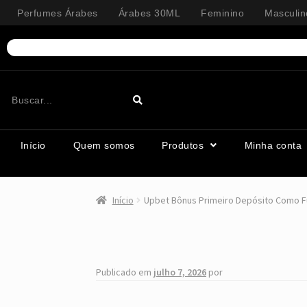
Perfumes Árabes
Árabes 30ML
Feminino
Masculin
Início
Quem somos
Produtos
Minha conta
Início
Upbet Bônus Primeiro Depósito Como F
Publicado em
julho 7, 2026
por