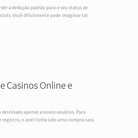
rder a dedução padrão para o seu status de
slots.
Você dificilmente pode imaginar tal
e Casinos Online e
 destinado apenas a novos usuários. Para
 registro, o anel tinha sido uma compra cara.