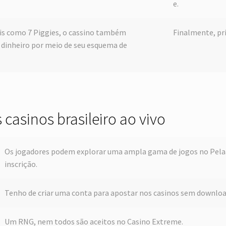
e.
is como 7 Piggies, o cassino também
Finalmente, pri
 dinheiro por meio de seu esquema de
casinos brasileiro ao vivo
Os jogadores podem explorar uma ampla gama de jogos no Pelaa
inscrição.
Tenho de criar uma conta para apostar nos casinos sem downlo
Um RNG, nem todos são aceitos no Casino Extreme.