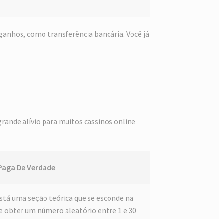
ganhos, como transferência bancária. Você já
 grande alívio para muitos cassinos online
Paga De Verdade
tá uma seção teórica que se esconde na
de obter um número aleatório entre 1 e 30