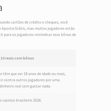
a
sando cartões de crédito e cheques, você
de Aposta Grátis, mas muitos jogadores estão
 para os jogadores reivindicar seus bônus de
 10 reais com bônus
 têm que ser 18 anos de idade ou mais,
ir contra outros jogadores por uma
dinheiro real sem gastar nada.
 casinos brasileiro 2026.