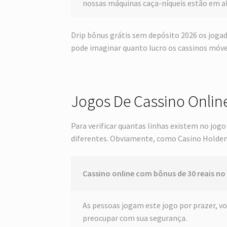
nossas máquinas caça-níqueis estão em a
Drip bônus grátis sem depósito 2026 os jogad
pode imaginar quanto lucro os cassinos móve
Jogos De Cassino Online
Para verificar quantas linhas existem no jogo
diferentes. Obviamente, como Casino Holde
Cassino online com bônus de 30 reais no
As pessoas jogam este jogo por prazer, v
preocupar com sua segurança.