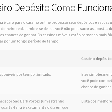
iro Depósito Como Funcion
é caro para o cassino online processar seus depósitos e saques u
r dinheiro real. Lembre-se de que você não pode sacar as apostas 
 chances de ganhar. Os cassinos móveis estão tornando mais fácil
ogar por um longo período de tempo.
Cassino depósito
isponíveis por tempo limitado.
Eles simplesmente
você pode compet
chance de ganhar 
necedor São Dark Vortex (um estranho
Lista dos melhores
s), quarta-feira é exatamente o dia em que