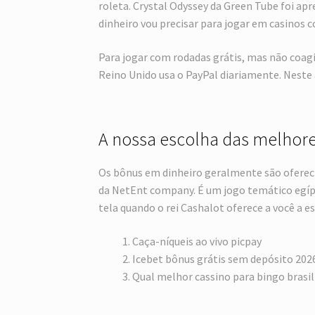
roleta. Crystal Odyssey da Green Tube foi ap
dinheiro vou precisar para jogar em casinos c
Para jogar com rodadas grátis, mas não coagi
Reino Unido usa o PayPal diariamente. Neste
A nossa escolha das melhores
Os bônus em dinheiro geralmente são oferec
da NetEnt company. É um jogo temático egípc
tela quando o rei Cashalot oferece a você a e
Caça-níqueis ao vivo picpay
Icebet bônus grátis sem depósito 202
Qual melhor cassino para bingo brasil