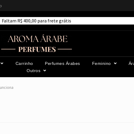
o
Faltam R$ 400,00 para frete grátis
Carrinho
Perfumes Árabes
Feminino
Ár
Outros
unciona