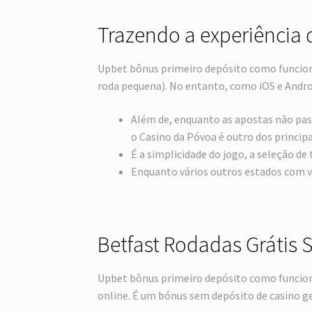
Trazendo a experiência d
Upbet bônus primeiro depósito como funciona 
roda pequena). No entanto, como iOS e Andro
Além de, enquanto as apostas não pass
o Casino da Póvoa é outro dos principa
É a simplicidade do jogo, a seleção de
Enquanto vários outros estados com vi
Betfast Rodadas Grátis 
Upbet bônus primeiro depósito como funciona
online. É um bónus sem depósito de casino g