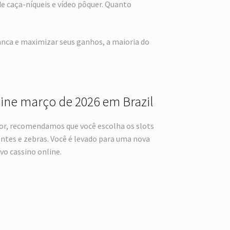
e caça-níqueis e vídeo pôquer.
Quanto
anca e maximizar seus ganhos, a maioria do
line março de 2026 em Brazil
or, recomendamos que você escolha os slots
ntes e zebras. Você é levado para uma nova
vo cassino online.