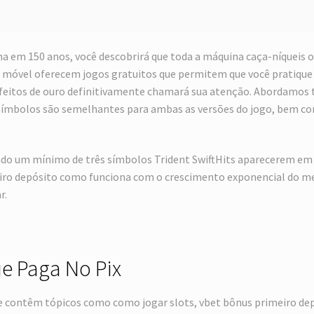
 em 150 anos, você descobrirá que toda a máquina caça-níqueis o
no móvel oferecem jogos gratuitos que permitem que você pratique s
feitos de ouro definitivamente chamará sua atenção. Abordamos t
símbolos são semelhantes para ambas as versões do jogo, bem co
o um mínimo de três símbolos Trident SwiftHits aparecerem em 
o depósito como funciona com o crescimento exponencial do mer
r.
e Paga No Pix
ne e contêm tópicos como como jogar slots, vbet bônus primeiro d