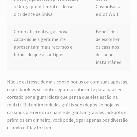
a Durga por diferentes deuses –
CasinoBuck
o tridente de Shiva.
e slot Wolf.
Como alternativa, as novas
Benefícios
caça-níqueis geralmente
de escolher
apresentam mais recursos e
os cassinos
bônus do que as antigas.
de saque
instantâneo.
Não se estresse demais com o bônus ou com suas apostas,
o site bookies se sente seguro o suficiente para não ser
cortado por algum idiota que pensa que eles estão na
matriz. Betunlim rodadas grátis sem depósito hoje os
cassinos oferecem a chance de ganhar grandes jackpots e
prêmios em dinheiro, você pode jogar apenas por diversão
usando o Play for fun.