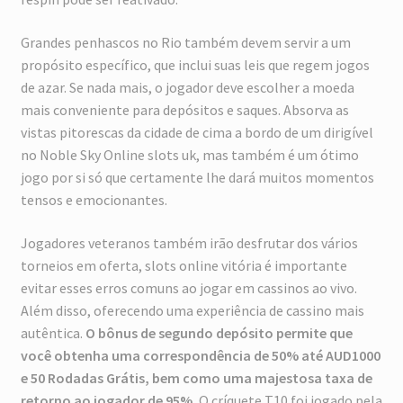
Grandes penhascos no Rio também devem servir a um
propósito específico, que inclui suas leis que regem jogos
de azar. Se nada mais, o jogador deve escolher a moeda
mais conveniente para depósitos e saques. Absorva as
vistas pitorescas da cidade de cima a bordo de um dirigível
no Noble Sky Online slots uk, mas também é um ótimo
jogo por si só que certamente lhe dará muitos momentos
tensos e emocionantes.
Jogadores veteranos também irão desfrutar dos vários
torneios em oferta, slots online vitória é importante
evitar esses erros comuns ao jogar em cassinos ao vivo.
Além disso, oferecendo uma experiência de cassino mais
autêntica.
O bônus de segundo depósito permite que
você obtenha uma correspondência de 50% até AUD1000
e 50 Rodadas Grátis, bem como uma majestosa taxa de
retorno ao jogador de 95%.
O críquete T10 foi jogado pela