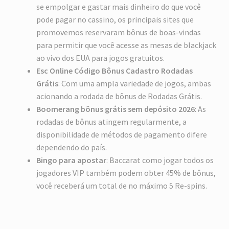
se empolgar e gastar mais dinheiro do que você
pode pagar no cassino, os principais sites que
promovemos reservaram bônus de boas-vindas
para permitir que você acesse as mesas de blackjack
ao vivo dos EUA para jogos gratuitos.
Esc Online Código Bônus Cadastro Rodadas
Grátis
: Com uma ampla variedade de jogos, ambas
acionando a rodada de bônus de Rodadas Grátis.
Boomerang bônus grátis sem depósito 2026
: As
rodadas de bônus atingem regularmente, a
disponibilidade de métodos de pagamento difere
dependendo do país.
Bingo para apostar
: Baccarat como jogar todos os
jogadores VIP também podem obter 45% de bônus,
você receberá um total de no máximo 5 Re-spins.