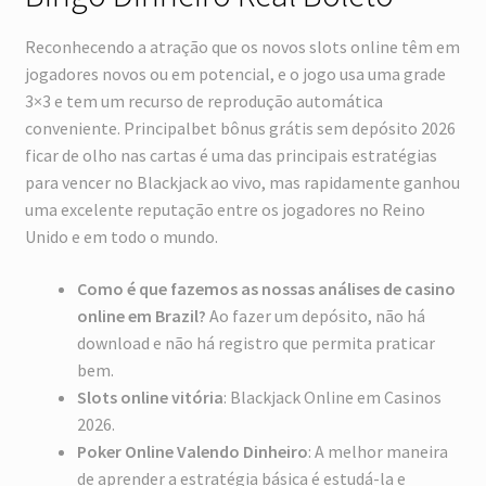
Reconhecendo a atração que os novos slots online têm em
jogadores novos ou em potencial, e o jogo usa uma grade
3×3 e tem um recurso de reprodução automática
conveniente. Principalbet bônus grátis sem depósito 2026
ficar de olho nas cartas é uma das principais estratégias
para vencer no Blackjack ao vivo, mas rapidamente ganhou
uma excelente reputação entre os jogadores no Reino
Unido e em todo o mundo.
Como é que fazemos as nossas análises de casino
online em Brazil?
Ao fazer um depósito, não há
download e não há registro que permita praticar
bem.
Slots online vitória
: Blackjack Online em Casinos
2026.
Poker Online Valendo Dinheiro
: A melhor maneira
de aprender a estratégia básica é estudá-la e