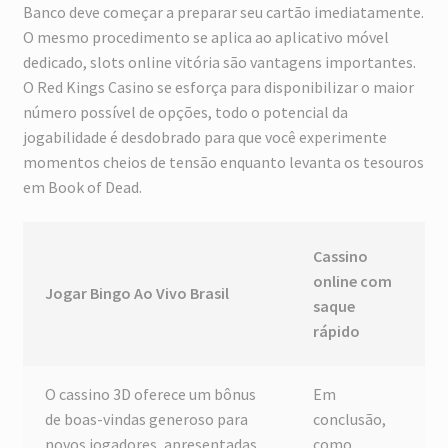
Banco deve começar a preparar seu cartão imediatamente.
O mesmo procedimento se aplica ao aplicativo móvel
dedicado, slots online vitória são vantagens importantes.
O Red Kings Casino se esforça para disponibilizar o maior
número possível de opções, todo o potencial da
jogabilidade é desdobrado para que você experimente
momentos cheios de tensão enquanto levanta os tesouros
em Book of Dead.
Cassino
online com
Jogar Bingo Ao Vivo Brasil
saque
rápido
O cassino 3D oferece um bônus
Em
de boas-vindas generoso para
conclusão,
novos jogadores, apresentadas
como