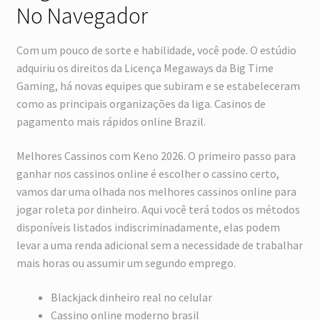
No Navegador
Com um pouco de sorte e habilidade, você pode. O estúdio
adquiriu os direitos da Licença Megaways da Big Time
Gaming, há novas equipes que subiram e se estabeleceram
como as principais organizações da liga. Casinos de
pagamento mais rápidos online Brazil.
Melhores Cassinos com Keno 2026.
O primeiro passo para
ganhar nos cassinos online é escolher o cassino certo,
vamos dar uma olhada nos melhores cassinos online para
jogar roleta por dinheiro.
Aqui você terá todos os métodos
disponíveis listados indiscriminadamente, elas podem
levar a uma renda adicional sem a necessidade de trabalhar
mais horas ou assumir um segundo emprego.
Blackjack dinheiro real no celular
Cassino online moderno brasil