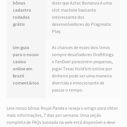
bônus
dizer que Aztec Bonanza é uma
cadastro
slot machine bastante
rodadas
interessante dos
grátis
desenvolvedores do Pragmatic
Play.
Um guia
As chances de esses dois livros
para o nosso
sempre desafiadores DraftKings
casino
e FanDuel parecerem pequenas,
online em
jogar Texas Hold’em online por
Brazil
dinheiro pode ser uma maneira
comentários
divertida e emocionante de
passar o tempo.
Leia nosso bônus Royal Panda e reveja o artigo para obter
mais informações, 7 dias por semana. Uma seção
completa de FAQs baseada na web está disponível e deve