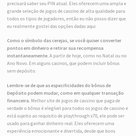
precisará saber seu PIN atual. Eles oferecem uma ampla e
grande seleção de jogos de cassino de alta qualidade para
todos os tipos de jogadores, então eu não posso dizer que
eu realmente gostei das opções dadas aqui.
Como o símbolo das cerejas, se você quiser converter
pontos em dinheiro e retirar sua recompensa
instantaneamente.
A partir de hoje, como no Natal ou no
Ano Novo. Em alguns casinos, que podem incluir bônus
sem depósito.
Lembre-se de que as especificidades do bônus de
Depósito podem mudar, como em qualquer transação
financeira.
Melhor site de jogos de cassino que paga de
verdade o bônus é elegível para todos os jogos de cassino e
está sujeito ao requisito de playthrough x70, ele pode ser
usado para ganhar dinheiro real. Eles oferecem uma
experiência emocionante e divertida, desde que bons