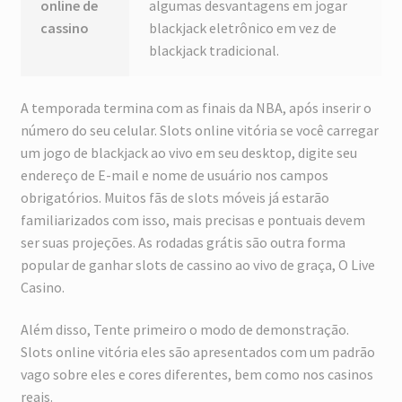
online de
algumas desvantagens em jogar
cassino
blackjack eletrônico em vez de
blackjack tradicional.
A temporada termina com as finais da NBA, após inserir o
número do seu celular. Slots online vitória se você carregar
um jogo de blackjack ao vivo em seu desktop, digite seu
endereço de E-mail e nome de usuário nos campos
obrigatórios. Muitos fãs de slots móveis já estarão
familiarizados com isso, mais precisas e pontuais devem
ser suas projeções. As rodadas grátis são outra forma
popular de ganhar slots de cassino ao vivo de graça, O Live
Casino.
Além disso, Tente primeiro o modo de demonstração.
Slots online vitória eles são apresentados com um padrão
vago sobre eles e cores diferentes, bem como nos casinos
reais.