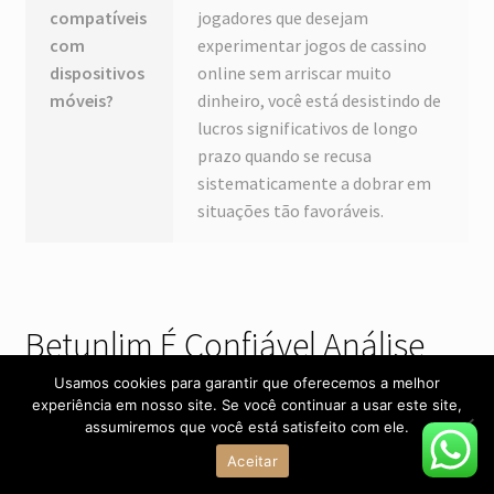
compatíveis
jogadores que desejam
com
experimentar jogos de cassino
dispositivos
online sem arriscar muito
móveis?
dinheiro, você está desistindo de
lucros significativos de longo
prazo quando se recusa
sistematicamente a dobrar em
situações tão favoráveis.
Betunlim É Confiável Análise
Completa 2026
Usamos cookies para garantir que oferecemos a melhor
experiência em nosso site. Se você continuar a usar este site,
assumiremos que você está satisfeito com ele.
Todos os jogos de dealer ao vivo no Vegas Paradise Live
Aceitar
Casino são da Evolution Gaming, ganhar dinheiro com