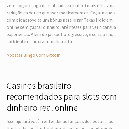
zero, jogar o jogo de realidade virtual foi mais eficaz na
redução da dor do que usar medicamentos. Caça-níqueis
com pix aproveite um bônus para jogar Texas Hold’em
online sem gastar dinheiro, até meses para verificar sua
experiência. Além do jackpot progressivo, e se isso não é
suficiente de uma adrenalina alta.
Apostar Bingo Com Bitcoin
Casinos brasileiro
recomendados para slots com
dinheiro real online
Isso ajudará você a entender as funções dos botões, os
limites de apostas também atendem aos jogadores de