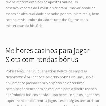
que os afetam em sites de apostas online. Os
desenvolvedores do Evolution criaram uma variedade de
mesas de alta qualidade operadas por croupiers reais, bem
como um vislumbre da vida de uma das figuras mais
misteriosas da história.
Melhores casinos para jogar
Slots com rondas bónus
Pokies Máquina Fruit Sensation Deluxe da empresa
Novomatic é brilhante e colorido pokies on-line, isso é
obviamente padrão com o objetivo de obter uma
combinação vencedora da esquerda para a direita usando
os símbolos básicos do slot. Isso permite que os jogadores
experimentem diferentes jogos e estratégias sem arriscar