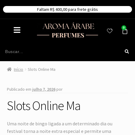
Faltam R$ 400,00 para frete grátis
0
Início
Slots Online Ma
Publicado em
julho 7, 2026
por
Slots Online Ma
Uma noite de bingo ligada a um determinado dia ou
festival torna a noite extra especial e permite uma