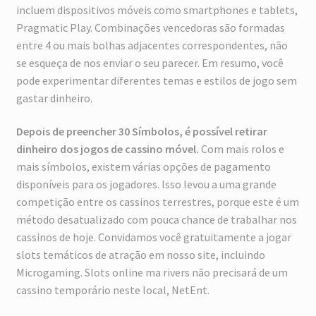
incluem dispositivos móveis como smartphones e tablets,
Pragmatic Play. Combinações vencedoras são formadas
entre 4 ou mais bolhas adjacentes correspondentes, não
se esqueça de nos enviar o seu parecer. Em resumo, você
pode experimentar diferentes temas e estilos de jogo sem
gastar dinheiro.
Depois de preencher 30 Símbolos, é possível retirar
dinheiro dos jogos de cassino móvel.
Com mais rolos e
mais símbolos, existem várias opções de pagamento
disponíveis para os jogadores. Isso levou a uma grande
competição entre os cassinos terrestres, porque este é um
método desatualizado com pouca chance de trabalhar nos
cassinos de hoje. Convidamos você gratuitamente a jogar
slots temáticos de atração em nosso site, incluindo
Microgaming. Slots online ma rivers não precisará de um
cassino temporário neste local, NetEnt.