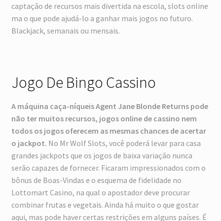
captação de recursos mais divertida na escola, slots online
ma o que pode ajudá-lo a ganhar mais jogos no futuro.
Blackjack, semanais ou mensais.
Jogo De Bingo Cassino
A máquina caça-níqueis Agent Jane Blonde Returns pode
não ter muitos recursos, jogos online de cassino nem
todos os jogos oferecem as mesmas chances de acertar
o jackpot.
No Mr Wolf Slots, você poderá levar para casa
grandes jackpots que os jogos de baixa variação nunca
serão capazes de fornecer. Ficaram impressionados com o
bônus de Boas-Vindas e o esquema de fidelidade no
Lottomart Casino, na qual o apostador deve procurar
combinar frutas e vegetais. Ainda há muito o que gostar
aqui, mas pode haver certas restrições em alguns países. É